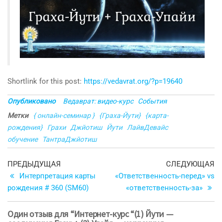
Shortlink for this post:
https://vedavrat.org/?p=19640
Опубликовано
Ведаврат: видео-курс
События
Метки
{ онлайн-семинар }
{Граха-Йути}
{карта-
рождения}
Грахи
Джйотиш
Йути
ЛайвДевайс
обучение
ТантраДжйотиш
Навигация
Предыдущая
С
ПРЕДЫДУЩАЯ
СЛЕДУЮЩАЯ
запись
з
Интерпретация карты
«Ответственность-перед» vs
по
рождения # 360 (SM60)
«ответственность-за»
записям
Один отзыв для “Интернет-курс “(1) Йути —