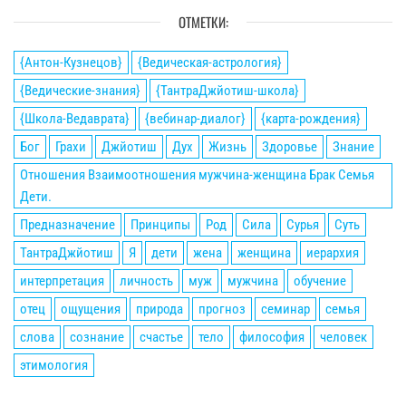
ОТМЕТКИ:
{Антон-Кузнецов}
{Ведическая-астрология}
{Ведические-знания}
{ТантраДжйотиш-школа}
{Школа-Ведаврата}
{вебинар-диалог}
{карта-рождения}
Бог
Грахи
Джйотиш
Дух
Жизнь
Здоровье
Знание
Отношения Взаимоотношения мужчина-женщина Брак Семья
Дети.
Предназначение
Принципы
Род
Сила
Сурья
Суть
ТантраДжйотиш
Я
дети
жена
женщина
иерархия
интерпретация
личность
муж
мужчина
обучение
отец
ощущения
природа
прогноз
семинар
семья
слова
сознание
счастье
тело
философия
человек
этимология