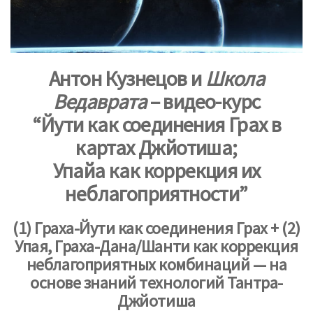
Антон Кузнецов и
Школа
Ведаврата
– видео-курс
“Йути как соединения Грах в
картах Джйотиша;
Упайа как коррекция их
неблагоприятности”
(1) Граха-Йути как соединения Грах + (2)
Упая, Граха-Дана/Шанти как коррекция
неблагоприятных комбинаций
—
на
основе знаний технологий Тантра-
Джйотиша