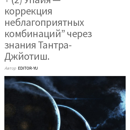
коррекция
неблагоприятных
комбинаций” через
знания Тантра-
Джйотиш.
Автор
EDITOR-YU