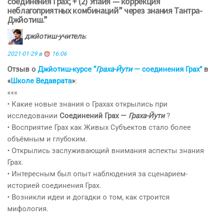
соединения Грах; + (2) Упайя — коррекция
неблагоприятных комбинаций” через знания Тантра-
Джйотиш.”
джйотиш-учитель
:
2021-01-29 в
16:06
Отзыв о
Джйотиш-курсе “
Граха-Йути
— соединения Грах”
в
«
Школе Ведаврата
»
:
«««
• Какие новые знания о Грахах открылись при
исследовании
Соединений Грах —
Граха-Йути
?
• Восприятие Грах как Живых Субъектов стало более
объёмным и глубоким.
• Открылись заслуживающий внимания аспекты знания
Грах.
• Интересным был опыт наблюдения за сценарием-
историей соединения Грах.
• Возникли идеи и догадки о том, как строится
мифология.