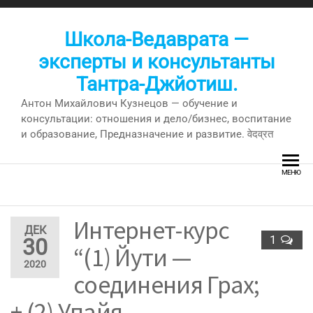
Перейти
к
Школа-Ведаврата —
содержимому
эксперты и консультанты
Тантра-Джйотиш.
Антон Михайлович Кузнецов — обучение и
консультации: отношения и дело/бизнес, воспитание
и образование, Предназначение и развитие. वेदव्रत
МЕНЮ
Интернет-курс
ДЕК
1
30
“(1) Йути —
2020
соединения Грах;
+ (2) Упайя —