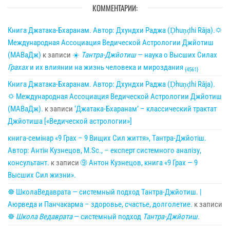
КОММЕНТАРИИ:
Книга Джатака-Бхаранам. Автор: Дхундхи Раджа (Ḍhuṇḍhi Rāja).🌣
Международная Ассоциация Ведической Астрологии Джйотиш
(МАВаДж)
к записи
☀
Тантра-Джйотиш
— наука о Высших Силах
Грахах
и их влиянии на жизнь человека и мироздания
{4561}
Книга Джатака-Бхаранам. Автор: Дхундхи Раджа (Ḍhuṇḍhi Rāja).
🌣 Международная Ассоциация Ведической Астрологии Джйотиш
(МАВаДж).
к записи
‘Джатака-Бхаранам’ – классический трактат
Джйотиша [«Ведической астрологии»]
книга-семінар «9 Грах – 9 Вищих Сил життя», Тантра-Джйотіш.
Автор: Антін Кузнецов, M.Sc., – експерт системного аналізу,
консультант.
к записи
➈ Антон Кузнецов, книга «9 Грах — 9
Высших Сил жизни».
☸ ШколаВедаврата — системный подход Тантра-Джйотиш. |
Аюрведа и Панчакарма – здоровье, счастье, долголетие.
к записи
☸
Школа Ведаврата
— системный подход
Тантра-Джйотиш
.