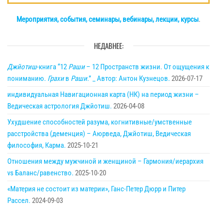
Мероприятия, события, семинары, вебинары, лекции, курсы
.
НЕДАВНЕЕ:
Джйотиш
-книга “12
Раши
– 12 Пространств жизни. От ощущения к
пониманию.
Грахи
в
Раши
.” _ Автор: Антон Кузнецов.
2026-07-17
индивидуальная Навигационная карта (НК) на период жизни –
Ведическая астрология Джйотиш.
2026-04-08
Ухудшение способностей разума, когнитивные/умственные
расстройства (деменция) – Аюрведа, Джйотиш, Ведическая
философия, Карма.
2025-10-21
Отношения между мужчиной и женщиной – Гармония/иерархия
vs Баланс/равенство.
2025-10-20
«Материя не состоит из материи», Ганс-Петер Дюрр и Питер
Рассел.
2024-09-03