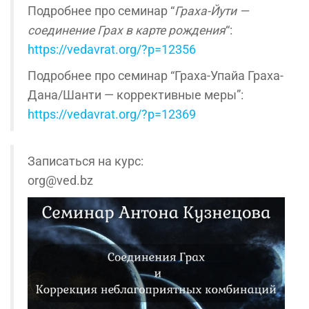
Подробнее про семинар “
Граха-Йути —
соединение Грах в карте рождения
“:
https://vedavrat.org/?p=12356
Подробнее про семинар “Граха-Упайа Граха-
Дана/Шанти — коррективные меры”:
https://vedavrat.org/?p=12369
Записаться на курс:
org@ved.bz