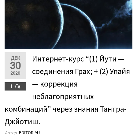
Интернет-курс “(1) Йути —
ДЕК
30
соединения Грах; + (2) Упайя
2020
— коррекция
1
неблагоприятных
комбинаций” через знания Тантра-
Джйотиш.
Автор
EDITOR-YU