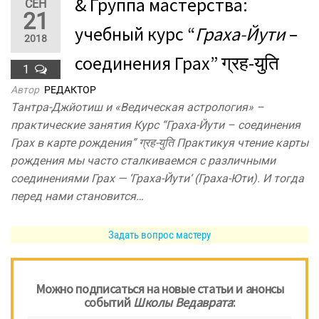
& Группа мастерства:
СЕН
21
учебный курс “
Граха-Йути
–
2018
соединения Грах” ग्रह-युति
1
Автор
РЕДАКТОР
Тантра-Джйотиш и «Ведическая астрология» –
практические занятия Курс “Граха-Йути – соединения
Грах в карте рождения” ग्रह-युति Практикуя чтение карты
рождения мы часто сталкиваемся с различными
соединениями Грах — ‘Граха-Йути‘ (Граха-Юти). И тогда
перед нами становится…
Задать вопрос мастеру
Можно подписаться на новые статьи и анонсы
событий
Школы Ведаврата
: