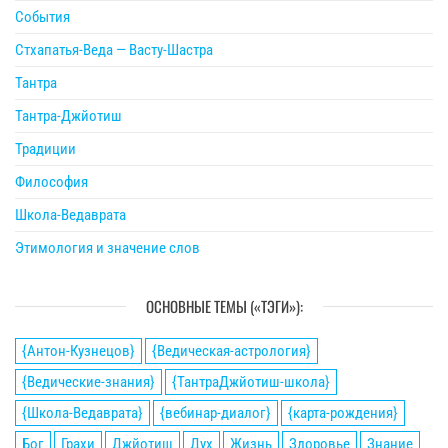
События
Стхапатья-Веда — Васту-Шастра
Тантра
Тантра-Джйотиш
Традиции
Философия
Школа-Ведаврата
Этимология и значение слов
ОСНОВНЫЕ ТЕМЫ («ТЭГИ»):
{Антон-Кузнецов}
{Ведическая-астрология}
{Ведические-знания}
{ТантраДжйотиш-школа}
{Школа-Ведаврата}
{вебинар-диалог}
{карта-рождения}
Бог
Грахи
Джйотиш
Дух
Жизнь
Здоровье
Знание