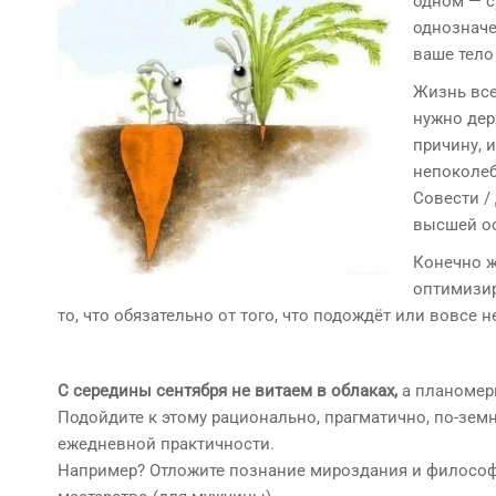
одном — с
однозначе
ваше тело 
Жизнь все
нужно дер
причину, и
непоколеб
Совести /
высшей ос
Конечно ж
оптимизир
то, что обязательно от того, что подождёт или вовсе 
С середины сентября не витаем в облаках,
а планомерн
Подойдите к этому рационально, прагматично, по-земн
ежедневной практичности.
Например? Отложите познание мироздания и философи