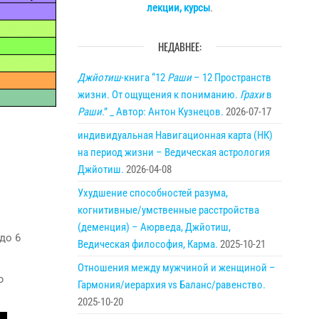
лекции, курсы
.
НЕДАВНЕЕ:
Джйотиш
-книга “12
Раши
– 12 Пространств
жизни. От ощущения к пониманию.
Грахи
в
Раши
.” _ Автор: Антон Кузнецов.
2026-07-17
индивидуальная Навигационная карта (НК)
на период жизни – Ведическая астрология
Джйотиш.
2026-04-08
Ухудшение способностей разума,
когнитивные/умственные расстройства
(деменция) – Аюрведа, Джйотиш,
до 6
Ведическая философия, Карма.
2025-10-21
Отношения между мужчиной и женщиной –
ю
Гармония/иерархия vs Баланс/равенство.
2025-10-20