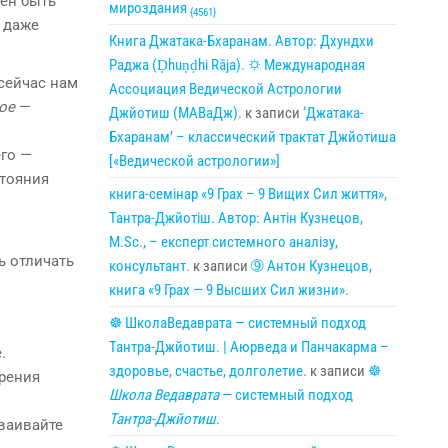
ен быть
мироздания
{4561}
и даже
Книга Джатака-Бхаранам. Автор: Дхундхи
Раджа (Ḍhuṇḍhi Rāja). 🌣 Международная
сейчас нам
Ассоциация Ведической Астрологии
ое
—
Джйотиш (МАВаДж).
к записи
‘Джатака-
Бхаранам’ – классический трактат Джйотиша
его —
[«Ведической астрологии»]
стояния
книга-семінар «9 Грах – 9 Вищих Сил життя»,
Тантра-Джйотіш. Автор: Антін Кузнецов,
M.Sc., – експерт системного аналізу,
ь отличать
консультант.
к записи
➈ Антон Кузнецов,
книга «9 Грах — 9 Высших Сил жизни».
☸ ШколаВедаврата — системный подход
Тантра-Джйотиш. | Аюрведа и Панчакарма –
.
здоровье, счастье, долголетие.
к записи
☸
зрения
Школа Ведаврата
— системный подход
Тантра-Джйотиш
.
ваивайте