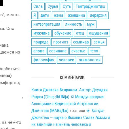
Сила
Сурья
Суть
ТантраДжйотиш
в”, место,
Я
дети
жена
женщина
иерархия
.
интерпретация
личность
муж
ха. Оно
мужчина
обучение
отец
ощущения
природа
прогноз
семинар
семья
иака
слова
сознание
счастье
тело
щаемся из
философия
человек
этимология
слабиться
нера)
КОММЕНТАРИИ:
комфортно;
Книга Джатака-Бхаранам. Автор: Дхундхи
Раджа (Ḍhuṇḍhi Rāja).🌣 Международная
‘
Ассоциация Ведической Астрологии
Джйотиш (МАВаДж)
к записи
☀
Тантра-
Джйотиш
— наука о Высших Силах
Грахах
и
 на чём-то
их влиянии на жизнь человека и