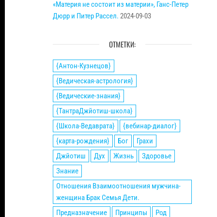
«Материя не состоит из материи», Ганс-Петер
Дюрр и Питер Рассел.
2024-09-03
ОТМЕТКИ:
{Антон-Кузнецов}
{Ведическая-астрология}
{Ведические-знания}
{ТантраДжйотиш-школа}
{Школа-Ведаврата}
{вебинар-диалог}
{карта-рождения}
Бог
Грахи
Джйотиш
Дух
Жизнь
Здоровье
Знание
Отношения Взаимоотношения мужчина-
женщина Брак Семья Дети.
Предназначение
Принципы
Род