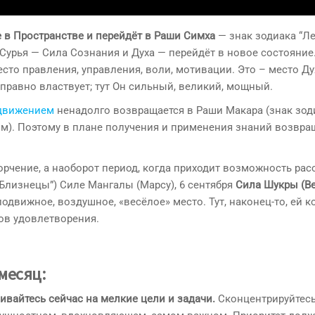
е в Пространстве и перейдёт в Раши Симха
— знак зодиака “Ле
 Сурья — Сила Сознания и Духа — перейдёт в новое состояние
есто правления, управления, воли, мотивации. Это – место Ду
правно властвует; тут Он сильный, великий, мощный.
движением
ненадолго возвращается в Раши Макара (знак зод
ном). Поэтому в плане получения и применения знаний возвра
горчение, а наоборот период, когда приходит возможность рас
“Близнецы”) Силе Мангалы (Марсу), 6 сентября
Сила Шукры (Ве
подвижное, воздушное, «весёлое» место. Тут, наконец-то, ей 
ов удовлетворения.
месяц:
ивайтесь сейчас на мелкие цели и задачи.
Сконцентрируйтесь