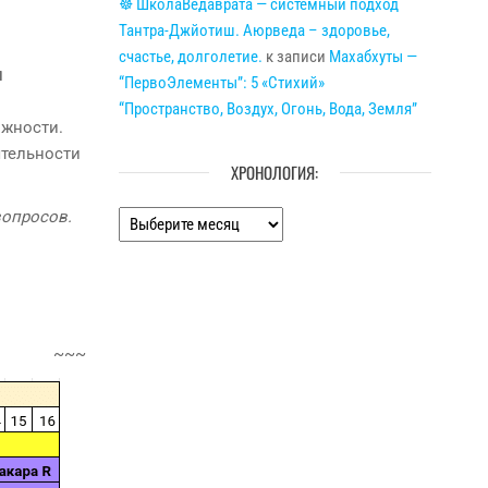
☸ ШколаВедаврата — системный подход
Тантра-Джйотиш. Аюрведа – здоровье,
счастье, долголетие.
к записи
Махабхуты —
м
“ПервоЭлементы”: 5 «Стихий»
“Пространство, Воздух, Огонь, Вода, Земля”
ожности.
ятельности
ХРОНОЛОГИЯ:
вопросов.
Хронология:
~~~