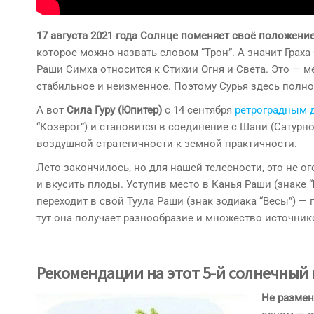
17 августа 2021 года Солнце поменяет своё положени
которое можно назвать словом “Трон”. А значит Граха
Раши Симха относится к Стихии Огня и Света. Это — м
стабильное и неизменное. Поэтому Сурья здесь полно
А вот
Сила Гуру (Юпитер)
с 14 сентября
ретроградным 
“Козерог”) и становится в соединение с Шани (Сатур
воздушной стратегичности к земной практичности.
Лето закончилось, но для нашей телесности, это не о
и вкусить плоды. Уступив место в Канья Раши (знаке 
переходит в свой Туула Раши (знак зодиака “Весы”) — 
тут она получает разнообразие и множество источник
Рекомендации на этот 5-й солнечный 
Не размен