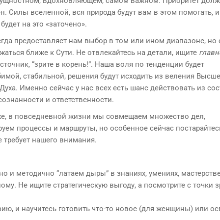
ущностном, вдохновляющем, самом важном. Приоритет долж
н. Силы вселенной, вся природа будут вам в этом помогать, 
будет на это «заточено».
гда предоставляет нам выбор в том или ином диапазоне, но 
жаться ближе к Сути. Не отвлекайтесь на детали, ищите
главн
сточник, “зрите в корень!”. Наша воля по тенденции будет
имой, стабильной, решения будут исходить из веления Высш
 Духа. Именно сейчас у нас всех есть шанс действовать из со
ознанности и ответственности.
е, в повседневной жизни мы совмещаем множество дел,
уем процессы и маршруты, но особенное сейчас постарайтес
не требует нашего внимания.
о и методично “латаем дыры” в знаниях, умениях, мастерстве
ому. Не ищите стратегическую выгоду, а посмотрите с точки 
ю, и научитесь готовить что-то новое (для женщины) или ос