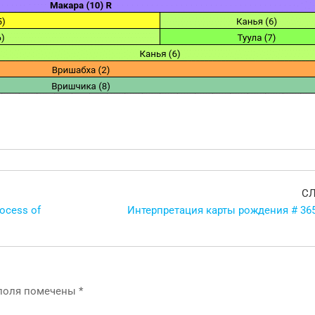
С
rocess of
Интерпретация карты рождения # 365
 поля помечены
*