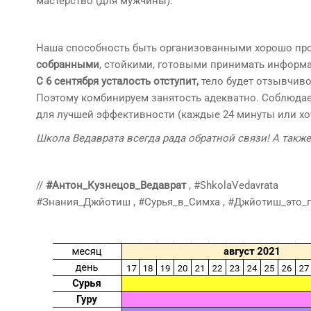
мастерство (для мужчины).
Наша способность быть организованными хорошо проя
собранными
, стойкими, готовыми принимать информ
С 6 сентября усталость отступит,
тело будет отзывчиво
Поэтому комбинируем занятость адекватно. Соблюдае
для лучшей эффективности (каждые 24 минуты или хотя
Школа Ведаврата всегда рада обратной связи! А так
//
#Антон_Кузнецов_Ведаврат
, #ShkolaVedavrata
#Знания_Джйотиш , #Сурья_в_Симха , #Джйотиш_это