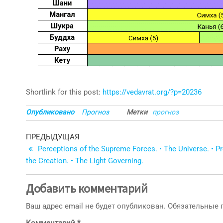
Shortlink for this post:
https://vedavrat.org/?p=20236
Опубликовано
Прогноз
Метки
прогноз
Навигация
Предыдущая
ПРЕДЫДУЩАЯ
запись
Perceptions of the Supreme Forces. • The Universe. • P
по
the Creation. • The Light Governing.
записям
Добавить комментарий
Ваш адрес email не будет опубликован.
Обязательные
Комментарий
*