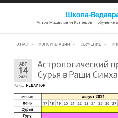
Перейти
к
Школа-Ведавра
содержимому
Антон Михайлович Кузнецов — обучение и к
О НАС
КОНСУЛЬТАЦИИ
ОБУЧЕНИЕ
КН
Астрологический пр
АВГ
14
Сурья в Раши Симха 
2021
Автор
РЕДАКТОР