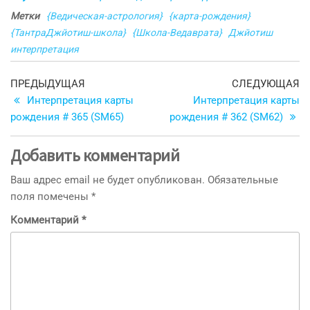
Метки
{Ведическая-астрология}
{карта-рождения}
{ТантраДжйотиш-школа}
{Школа-Ведаврата}
Джйотиш
интерпретация
Навигация
Предыдущая
С
ПРЕДЫДУЩАЯ
СЛЕДУЮЩАЯ
запись
з
Интерпретация карты
Интерпретация карты
по
рождения # 365 (SM65)
рождения # 362 (SM62)
записям
Добавить комментарий
Ваш адрес email не будет опубликован.
Обязательные
поля помечены
*
Комментарий
*