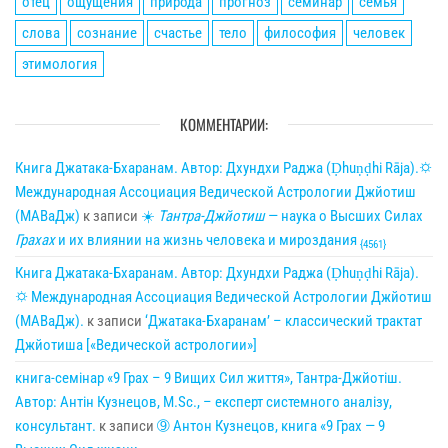
отец
ощущения
природа
прогноз
семинар
семья
слова
сознание
счастье
тело
философия
человек
этимология
КОММЕНТАРИИ:
Книга Джатака-Бхаранам. Автор: Дхундхи Раджа (Ḍhuṇḍhi Rāja).🌣
Международная Ассоциация Ведической Астрологии Джйотиш
(МАВаДж)
к записи
☀
Тантра-Джйотиш
— наука о Высших Силах
Грахах
и их влиянии на жизнь человека и мироздания
{4561}
Книга Джатака-Бхаранам. Автор: Дхундхи Раджа (Ḍhuṇḍhi Rāja).
🌣 Международная Ассоциация Ведической Астрологии Джйотиш
(МАВаДж).
к записи
‘Джатака-Бхаранам’ – классический трактат
Джйотиша [«Ведической астрологии»]
книга-семінар «9 Грах – 9 Вищих Сил життя», Тантра-Джйотіш.
Автор: Антін Кузнецов, M.Sc., – експерт системного аналізу,
консультант.
к записи
➈ Антон Кузнецов, книга «9 Грах — 9