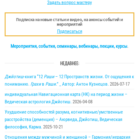
Задать вопрос мастеру
Подписка на новые статьи и видео, на анонсы событий и
мероприятий
Подписаться
Мероприятия, события, семинары, вебинары, лекции, курсы
.
НЕДАВНЕЕ:
Джйотиш
-книга “12
Раши
– 12 Пространств жизни. От ощущения к
пониманию.
Грахи
в
Раши
.” _ Автор: Антон Кузнецов.
2026-07-17
индивидуальная Навигационная карта (НК) на период жизни –
Ведическая астрология Джйотиш.
2026-04-08
Ухудшение способностей разума, когнитивные/умственные
расстройства (деменция) – Аюрведа, Джйотиш, Ведическая
философия, Карма.
2025-10-21
Отношения между мужчиной и женщиной – Гармония/иерархия