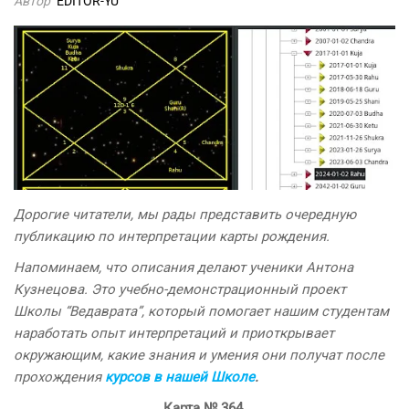
Автор
EDITOR-YU
Дорогие читатели, мы рады представить очередную
публикацию по интерпретации карты рождения.
Напоминаем, что описания делают ученики Антона
Кузнецова. Это учебно-демонстрационный проект
Школы “Ведаврата”, который помогает нашим студентам
наработать опыт интерпретаций и приоткрывает
окружающим, какие знания и умения они получат после
прохождения
курсов в нашей Школе
.
Карта
№
364