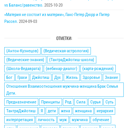
vs Баланс/равенство.
2025-10-20
«Материя не состоит из материи», Ганс-Петер Дюрр и Питер
Рассел.
2024-09-03
ОТМЕТКИ:
{Антон-Кузнецов}
{Ведическая-астрология}
{Ведические-знания}
{ТантраДжйотиш-школа}
{Школа-Ведаврата}
{вебинар-диалог}
{карта-рождения}
Бог
Грахи
Джйотиш
Дух
Жизнь
Здоровье
Знание
Отношения Взаимоотношения мужчина-женщина Брак Семья
Дети.
Предназначение
Принципы
Род
Сила
Сурья
Суть
ТантраДжйотиш
Я
дети
жена
женщина
иерархия
интерпретация
личность
муж
мужчина
обучение