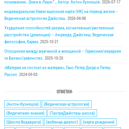
пониманию.
Грахи
в
Раши
.” _ Автор: Антон Кузнецов.
2026-07-17
индивидуальная Навигационная карта (НК) на период жизни –
Ведическая астрология Джйотиш.
2026-04-08
Ухудшение способностей разума, когнитивные/умственные
расстройства (деменция) – Аюрведа, Джйотиш, Ведическая
философия, Карма.
2025-10-21
Отношения между мужчиной и женщиной – Гармония/иерархия
vs Баланс/равенство.
2025-10-20
«Материя не состоит из материи», Ганс-Петер Дюрр и Питер
Рассел.
2024-09-03
ОТМЕТКИ:
{Антон-Кузнецов}
{Ведическая-астрология}
{Ведические-знания}
{ТантраДжйотиш-школа}
{Школа-Ведаврата}
{вебинар-диалог}
{карта-рождения}