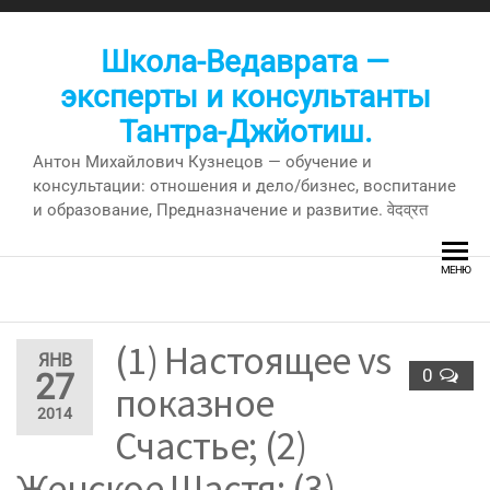
Перейти
к
Школа-Ведаврата —
содержимому
эксперты и консультанты
Тантра-Джйотиш.
Антон Михайлович Кузнецов — обучение и
консультации: отношения и дело/бизнес, воспитание
и образование, Предназначение и развитие. वेदव्रत
МЕНЮ
(1) Настоящее vs
ЯНВ
0
27
показное
2014
Счастье; (2)
Женское Щастя; (3)