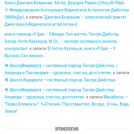
Книга Джатака-Бхаранам. Автор: Дхундхи Раджа (Ḍhuṇḍhi Rāja).
🌣 Международная Ассоциация Ведической Астрологии Джйотиш
(МАВаДж).
к записи
‘Джатака-Бхаранам’ – классический трактат
Джйотиша [«Ведической астрологии»]
книга-семінар «9 Грах – 9 Вищих Сил життя», Тантра-Джйотіш.
Автор: Антін Кузнецов, M.Sc., – експерт системного аналізу,
консультант.
к записи
➈ Антон Кузнецов, книга «9 Грах — 9
Высших Сил жизни».
☸ ШколаВедаврата — системный подход Тантра-Джйотиш. |
Аюрведа и Панчакарма – здоровье, счастье, долголетие.
к записи
☸
Школа Ведаврата
— системный подход
Тантра-Джйотиш
.
☸ ШколаВедаврата — системный подход Тантра-Джйотиш.
Аюрведа – здоровье, счастье, долголетие.
к записи
Махабхуты —
“ПервоЭлементы”: 5 «Стихий» “Пространство, Воздух, Огонь, Вода,
Земля”
ХРОНОЛОГИЯ: