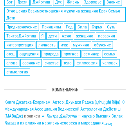
Бог
Грахи
Джйотиш
Дух
Жизнь
Здоровье
Знание
Отношения Взаимоотношения мужчина-женщина Брак Семья
Дети.
Предназначение
Принципы
Род
Сила
Сурья
Суть
ТантраДжйотиш
Я
дети
жена
женщина
иерархия
интерпретация
личность
муж
мужчина
обучение
отец
ощущения
природа
прогноз
семинар
семья
слова
сознание
счастье
тело
философия
человек
этимология
КОММЕНТАРИИ:
Книга Джатака-Бхаранам. Автор: Дхундхи Раджа (Ḍhuṇḍhi Rāja).🌣
Международная Ассоциация Ведической Астрологии Джйотиш
(МАВаДж)
к записи
☀
Тантра-Джйотиш
— наука о Высших Силах
Грахах
и их влиянии на жизнь человека и мироздания
{4561}