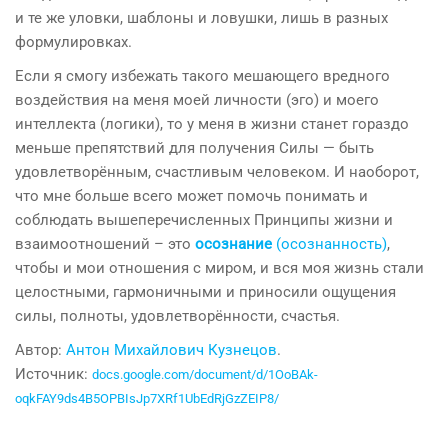
и те же уловки, шаблоны и ловушки, лишь в разных
формулировках.
Если я смогу избежать такого мешающего вредного
воздействия на меня моей личности (эго) и моего
интеллекта (логики), то у меня в жизни станет гораздо
меньше препятствий для получения Силы — быть
удовлетворённым, счастливым человеком. И наоборот,
что мне больше всего может помочь понимать и
соблюдать вышеперечисленных Принципы жизни и
взаимоотношений – это
осознание
(осознанность)
,
чтобы и мои отношения с миром, и вся моя жизнь стали
целостными, гармоничными и приносили ощущения
силы, полноты, удовлетворённости, счастья.
Автор:
Антон Михайлович Кузнецов
.
Источник:
docs.google.com/document/d/1OoBAk-
oqkFAY9ds4B5OPBIsJp7XRf1UbEdRjGzZEIP8/