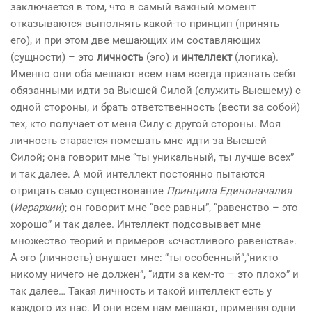
заключается в том, что в самый важный момент
отказываются выполнять какой-то принцип (принять
его), и при этом две мешающих им составляющих
(сущности) – это
личность
(эго) и
интеллект
(логика).
Именно они оба мешают всем нам всегда признать себя
обязанными идти за Высшей Силой (служить Высшему) с
одной стороны, и брать ответственность (вести за собой)
тех, кто получает от меня Силу с другой стороны. Моя
личность старается помешать мне идти за Высшей
Силой; она говорит мне “ты уникальный, ты лучше всех”
и так далее. А мой интеллект постоянно пытаются
отрицать само существование
Принципа Единоначалия
(
Иерархии
); он говорит мне “все равны”, “равенство – это
хорошо” и так далее. Интеллект подсовывает мне
множество теорий и примеров «счастливого равенства».
А эго (личность) внушает мне: “ты особенный”,”никто
никому ничего не должен”, “идти за кем-то – это плохо” и
так далее… Такая личность и такой интеллект есть у
каждого из нас. И они всем нам мешают, применяя одни