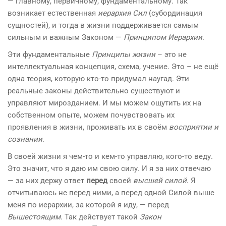
— главному, первичному, фундаментальному. Так
возникает естественная
иерархия Сил
(субординация
сущностей), и тогда в жизни поддерживается самым
сильным и важным Законом —
Принципом Иерархии
.
Эти фундаментальные
Принципы жизни
– это не
интеллектуальная концепция, схема, учение. Это – не ещё
одна теория, которую кто-то придумал наугад. Эти
реальные законы действительно существуют и
управляют мирозданием. И мы можем ощутить их на
собственном опыте, можем почувствовать их
проявления в жизни, проживать их в своём
восприятии и
сознании
.
В своей жизни я чем-то и кем-то управляю, кого-то веду.
Это значит, что я даю им свою силу. И я за них отвечаю
— за них держу ответ
перед
своей
высшей силой
. Я
отчитываюсь не перед ними, а перед одной Силой выше
меня по иерархии, за которой я иду, — перед
Вышестоящим
. Так действует такой
Закон