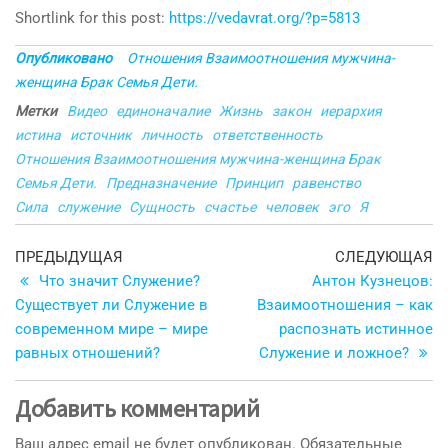
Shortlink for this post:
https://vedavrat.org/?p=5813
Опубликовано
Отношения Взаимоотношения мужчина-
женщина Брак Семья Дети.
Метки
Видео
единоначалие
Жизнь
закон
иерархия
истина
источник
личность
ответственность
Отношения Взаимоотношения мужчина-женщина Брак
Семья Дети.
Предназначение
Принцип
равенство
Сила
служение
Сущность
счастье
человек
эго
Я
Навигация
Предыдущая
С
ПРЕДЫДУЩАЯ
СЛЕДУЮЩАЯ
запись
з
Что значит Служение?
Антон Кузнецов:
по
Существует ли Служение в
Взаимоотношения – как
записям
современном мире – мире
распознать истинное
равных отношений?
Служение и ложное?
Добавить комментарий
Ваш адрес email не будет опубликован.
Обязательные