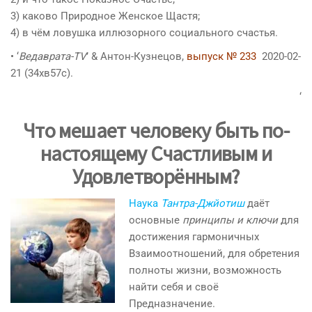
3) каково Природное Женское Щастя;
4) в чём ловушка иллюзорного социального счастья.
• ‘
Ведаврата-TV
’ & Антон-Кузнецов,
выпуск № 233
2020-02-
21 (34хв57с).
‘
Что мешает человеку быть по-
настоящему Счастливым и
Удовлетворённым?
Наука
Тантра-Джйотиш
даёт
основные
принципы и ключи
для
достижения гармоничных
Взаимоотношений, для обретения
полноты жизни, возможность
найти себя и своё
Предназначение.