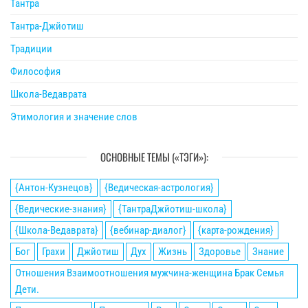
Тантра
Тантра-Джйотиш
Традиции
Философия
Школа-Ведаврата
Этимология и значение слов
ОСНОВНЫЕ ТЕМЫ («ТЭГИ»):
{Антон-Кузнецов}
{Ведическая-астрология}
{Ведические-знания}
{ТантраДжйотиш-школа}
{Школа-Ведаврата}
{вебинар-диалог}
{карта-рождения}
Бог
Грахи
Джйотиш
Дух
Жизнь
Здоровье
Знание
Отношения Взаимоотношения мужчина-женщина Брак Семья
Дети.