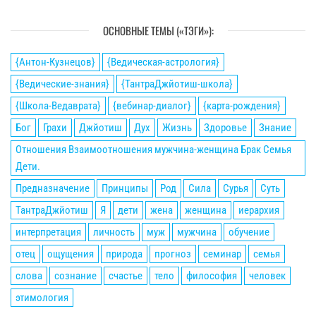
ОСНОВНЫЕ ТЕМЫ («ТЭГИ»):
{Антон-Кузнецов}
{Ведическая-астрология}
{Ведические-знания}
{ТантраДжйотиш-школа}
{Школа-Ведаврата}
{вебинар-диалог}
{карта-рождения}
Бог
Грахи
Джйотиш
Дух
Жизнь
Здоровье
Знание
Отношения Взаимоотношения мужчина-женщина Брак Семья
Дети.
Предназначение
Принципы
Род
Сила
Сурья
Суть
ТантраДжйотиш
Я
дети
жена
женщина
иерархия
интерпретация
личность
муж
мужчина
обучение
отец
ощущения
природа
прогноз
семинар
семья
слова
сознание
счастье
тело
философия
человек
этимология