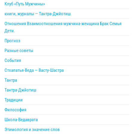
Клуб «Путь Мужчины»
книги, журналы — Тантра-Джйотиш
Отношения Взаимоотношения мужчина-женщина Брак Семья
Дети.
Прогноз
Разные советы
События
Стхапатья-Веда — Васту-Шастра
Тантра
Тантра-Джйотиш
Традиции
Философия
Школа-Ведаврата
Этимология и значение слов