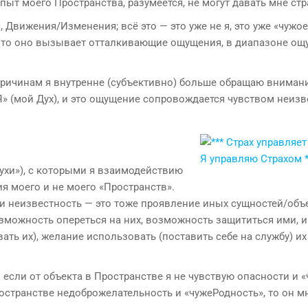
 опыт моего Пространства, разумеется, не могут давать мне стр
Движения/Изменения; всё это — это уже не я, это уже «чужое
»), то оно вызывает отталкивающие ощущения, в диапазоне о
 причинам я внутренне (субъективно) больше обращаю вниман
«Я» (мой Дух), и это ощущение сопровождается чувством неизв
ухи»), с которыми я взаимодействию
ия моего и не моего «Пространств».
сути неизвестность — это тоже проявление иных сущностей/объ
возможность опереться на них, возможность защититься ими, и
ть их), желание использовать (поставить себе на службу) их 
если от объекта в Пространстве я не чувствую опасности и «
Пространстве недоброжелательность и «чужеРодность», то он м