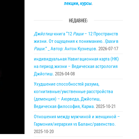
лекции, курсы
.
НЕДАВНЕЕ:
Джйотиш
-книга “12
Раши
– 12 Пространств
жизни. От ощущения к пониманию.
Грахи
в
Раши
.” _ Автор: Антон Кузнецов.
2026-07-17
индивидуальная Навигационная карта (НК)
на период жизни – Ведическая астрология
Джйотиш.
2026-04-08
Ухудшение способностей разума,
когнитивные/умственные расстройства
(деменция) – Аюрведа, Джйотиш,
Ведическая философия, Карма.
2025-10-21
Отношения между мужчиной и женщиной –
Гармония/иерархия vs Баланс/равенство.
2025-10-20