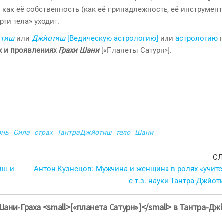
) как её собственность (как её принадлежность, её инструмент
рти тела» уходит.
отиш
или
Джйотиш
[Ведическую астрологию]
или
астрологию
п
х и проявлениях
Грахи Шани
[«Планеты Сатурн»].
знь
Сила
страх
ТантраДжйотиш
тело
Шани
С
иш и
Антон Кузнецов: Мужчина и женщина в ролях «учите
с т.з. науки Тантра-Джйот
Шани-Граха <small>[«планета Сатурн»]</small> в Тантра-Д