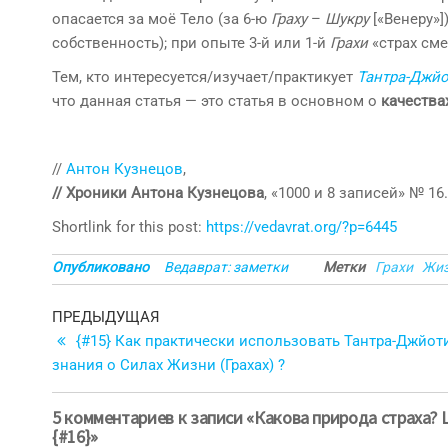
опасается за моё Тело (за 6-ю
Граху
–
Шукру
[«Венеру»]
собственность); при опыте 3-й или 1-й
Грахи
«страх сме
Тем, кто интересуется/изучает/практикует
Тантра-Джй
что данная статья — это статья в основном о
качества
//
Антон Кузнецов
,
// Хроники Антона Кузнецова
, «1000 и 8 записей» № 16.
Shortlink for this post:
https://vedavrat.org/?p=6445
Опубликовано
Ведаврат: заметки
Метки
Грахи
Жи
Навигация
Предыдущая
ПРЕДЫДУЩАЯ
запись
{#15} Как практически использовать Тантра-Джйот
по
знания о Силах Жизни (Грахах) ?
записям
5 комментариев к записи «Какова природа страха? 
{#16}»