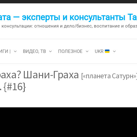
та — эксперты и консультанты Т
онсультации: отношения и дело/бизнес, воспитание и образо
ИГИ |
ВИДЕО, ТВ
ПОЛЕЗНОЕ
UKR
раха? Шани-Граха
[«планета Сатурн»
 {#16}