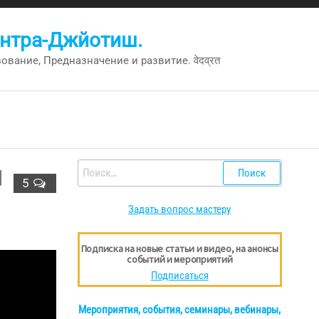
антра-Джйотиш.
вание, Предназначение и развитие. वेदव्रत
Найти:
]
5
Задать вопрос мастеру
Подписка на новые статьи и видео, на анонсы
событий и мероприятий
Подписаться
Мероприятия, события, семинары, вебинары,