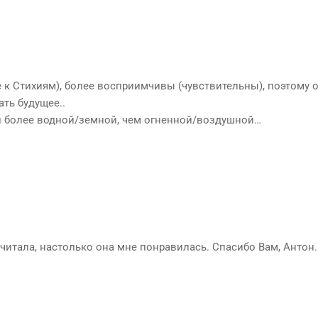
е к Стихиям), более восприимчивы (чувствительны), поэтому 
ть будущее..
чи более водной/земной, чем огненной/воздушной…
очитала, настолько она мне понравилась. Спасибо Вам, Антон.