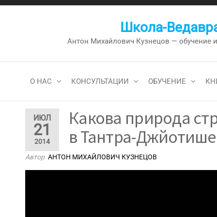
Перейти
к
Школа-Ведавра
содержимому
Антон Михайлович Кузнецов — обучение и к
О НАС
КОНСУЛЬТАЦИИ
ОБУЧЕНИЕ
КН
Какова природа ст
ИЮЛ
21
в Тантра-Джйотише.
2014
Автор
АНТОН МИХАЙЛОВИЧ КУЗНЕЦОВ