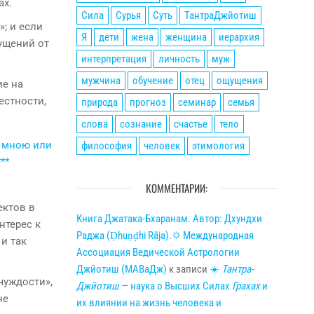
ах.
Сила
Сурья
Суть
ТантраДжйотиш
»; и если
Я
дети
жена
женщина
иерархия
щущений от
интерпретация
личность
муж
мужчина
обучение
отец
ощущения
ие на
естности,
природа
прогноз
семинар
семья
слова
сознание
счастье
тело
философия
человек
этимология
КОММЕНТАРИИ:
ектов в
Книга Джатака-Бхаранам. Автор: Дхундхи
нтерес к
Раджа (Ḍhuṇḍhi Rāja).🌣 Международная
и так
Ассоциация Ведической Астрологии
Джйотиш (МАВаДж)
к записи
☀
Тантра-
чуждости»,
Джйотиш
— наука о Высших Силах
Грахах
и
не
их влиянии на жизнь человека и