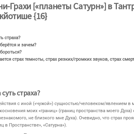
ни-Грахи
[«планеты Сатурн»]
в Тант
жйотише
{16}
ть страха?
 берётся и зачем?
 бороться?
ается страх темноты, страх резких/громких звуков, страх смер
 суть страха
?
действия с иной («чужой») сущностью/человеком/явлением в
косновения моих «границ» (границ пространства моего Духа) 
незнакомого, не близкого мне Духа). Очевидно, что страх про
иц в Пространстве», «Сатурна»).