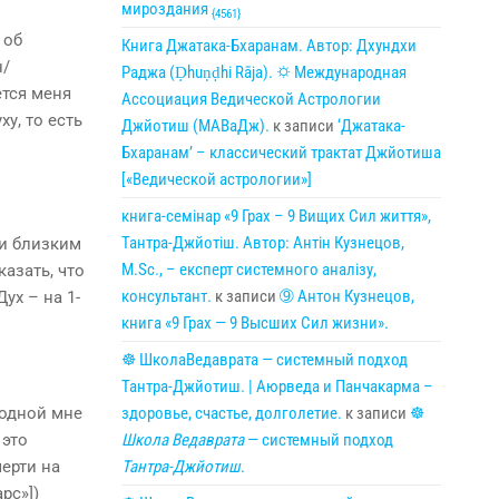
мироздания
{4561}
 об
Книга Джатака-Бхаранам. Автор: Дхундхи
н/
Раджа (Ḍhuṇḍhi Rāja). 🌣 Международная
ется меня
Ассоциация Ведической Астрологии
у, то есть
Джйотиш (МАВаДж).
к записи
‘Джатака-
Бхаранам’ – классический трактат Джйотиша
[«Ведической астрологии»]
книга-семінар «9 Грах – 9 Вищих Сил життя»,
Тантра-Джйотіш. Автор: Антін Кузнецов,
 и близким
M.Sc., – експерт системного аналізу,
азать, что
консультант.
к записи
➈ Антон Кузнецов,
Дух – на 1-
книга «9 Грах — 9 Высших Сил жизни».
☸ ШколаВедаврата — системный подход
Тантра-Джйотиш. | Аюрведа и Панчакарма –
родной мне
здоровье, счастье, долголетие.
к записи
☸
 это
Школа Ведаврата
— системный подход
ерти на
Тантра-Джйотиш
.
рс»])