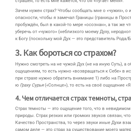
страшен, то есть мне кажется, что он «пугает меня».
Зачем нужен страх? Чтобы сообщать мне о «чужих», о 
опасности, чтобы я замечал Границы (границы в Прос
пробуждён, был в какой-то мере «осознан», а так же ч
уберечь от «чужого» (неблизкого моему Духу, неродного
к Богу (поскольку мой Дух — это представитель Рода/Б
3.
Как бороться со страхом
?
Нужно смотреть на не чужой Дух (не на иную Суть), а 
ощущениям, то есть нужно «возвращаться к Себе» в ис
при страхе нужно обратить внимание 1) либо на Прост
ю
Граху Сурья
(«Солнце»), то есть на своё ощущение «Я
4.
Чем отличается страх
темноты, стра
Страх темноты — это ощущение того, что в невидимом
природы. Страх резких или громких звуков связан, чт
Качество Пространства, то через звуки иные Духи вза
самом деле — это страх за существование моего матер