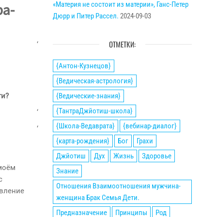
«Материя не состоит из материи», Ганс-Петер
ра-
Дюрр и Питер Рассел.
2024-09-03
ОТМЕТКИ:
‘
{Антон-Кузнецов}
{Ведическая-астрология}
ти?
{Ведические-знания}
{ТантраДжйотиш-школа}
‘
{Школа-Ведаврата}
{вебинар-диалог}
‘
{карта-рождения}
Бог
Грахи
Джйотиш
Дух
Жизнь
Здоровье
 моём
Знание
с
Отношения Взаимоотношения мужчина-
явление
женщина Брак Семья Дети.
Предназначение
Принципы
Род