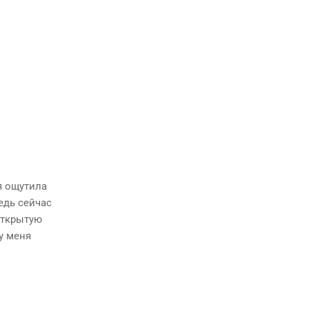
я ощутила
едь сейчас
 открытую
 у меня