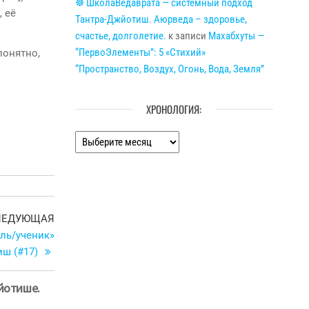
☸ ШколаВедаврата — системный подход
, её
Тантра-Джйотиш. Аюрведа – здоровье,
счастье, долголетие.
к записи
Махабхуты —
“ПервоЭлементы”: 5 «Стихий»
онятно,
“Пространство, Воздух, Огонь, Вода, Земля”
ХРОНОЛОГИЯ:
Хронология:
Следующая
ЛЕДУЮЩАЯ
запись
ль/ученик»
иш (#17)
жйотише.