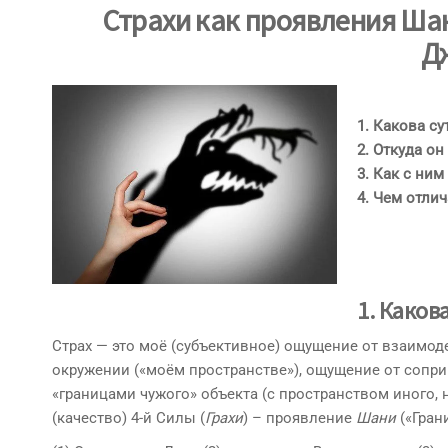
Страхи как проявления Ша
Д
1. Какова су
2. Откуда он
3. Как с ним
4. Чем отлич
1.
Какова
Страх — это моё (субъективное) ощущение от взаимо
окружении («моём пространстве»), ощущение от сопри
«границами чужого» объекта (с пространством иного, 
(качество) 4-й Силы (
Грахи
) – проявление
Шани
(«Гран