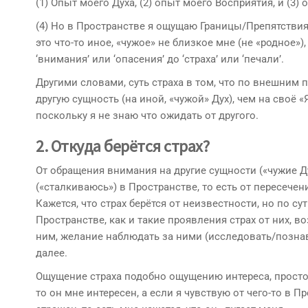
(1) Опыт моего Духа, (2) опыт моего Восприятия, и (3)
(4) Но в Пространстве я ощущаю Границы/Препятствия, 
это что-то иное, «чужое» не близкое мне (не «родное
‘внимания’ или ‘опасения’ до ‘страха’ или ‘печали’.
Другими словами, суть страха в том, что по внешним
другую сущность (на иной, «чужой» Дух), чем на своё 
поскольку я не знаю что ожидать от другого.
2.
Откуда берётся страх
?
От обращения внимания на другие сущности («чужие Д
(«сталкиваюсь») в Пространстве, то есть от пересечен
Кажется, что страх берётся от неизвестности, но по 
Пространстве, как и такие проявления страх от них, 
ним, желание наблюдать за ними (исследовать/познава
далее.
Ощущение страха подобно ощущению интереса, просто 
то он мне интересен, а если я чувствую от чего-то в 