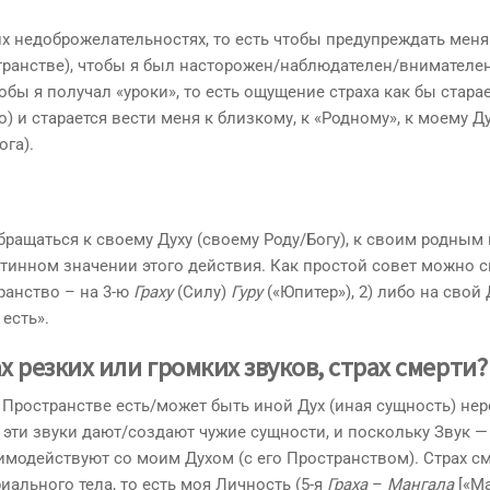
их недоброжелательностях, то есть чтобы предупреждать меня
транстве), чтобы я был насторожен/наблюдателен/внимателе
тобы я получал «уроки», то есть ощущение страха как бы стара
) и старается вести меня к близкому, к «Родному», к моему Дух
ога).
обращаться к своему Духу (своему Роду/Богу), к своим родным
тинном значении этого действия. Как простой совет можно ск
ранство – на 3-ю
Граху
(Силу)
Гуру
(«Юпитер»), 2) либо на свой 
 есть».
х резких или громких звуков, страх смерти?
 Пространстве есть/может быть иной Дух (иная сущность) не
о эти звуки дают/создают чужие сущности, и поскольку Звук —
имодействуют со моим Духом (с его Пространством). Страх см
иального тела, то есть моя Личность (5-я
Граха
–
Мангала
[«Ма