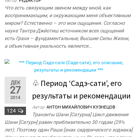
Автор
РЕДАКТОР
Что есть связующим звеном между мной, как
воспринимающим, и окружающим меня объективным
миром? Естественно – это мои ощущения. Согласно
науке Тантра-Джйотиш источником всех ощущений
есть Грахи – фундаментальные, Высшие Силы Жизни,
а объективная реальность является…
♧ Период ‘Садэ-сати’, его
ДЕК
27
результаты и рекомендации
2014
Автор
АНТОН МИХАЙЛОВИЧ КУЗНЕЦОВ
124
Транзиты Шани [Сатурна] Цикл движения
Шани [Сатурн] равен приблизительно 30 годам (29½
лет). Поэтому один Раши [знак сидерического зодиака]