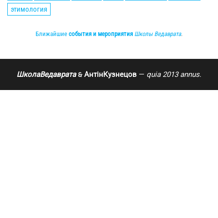
этимология
Ближайшие
события и мероприятия
Школы Ведаврата
.
ШколаВедаврата
АнтінКузнецов
—
quia 2013 annus
.
🙲