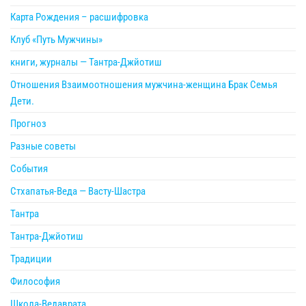
Карта Рождения – расшифровка
Клуб «Путь Мужчины»
книги, журналы — Тантра-Джйотиш
Отношения Взаимоотношения мужчина-женщина Брак Семья
Дети.
Прогноз
Разные советы
События
Стхапатья-Веда — Васту-Шастра
Тантра
Тантра-Джйотиш
Традиции
Философия
Школа-Ведаврата