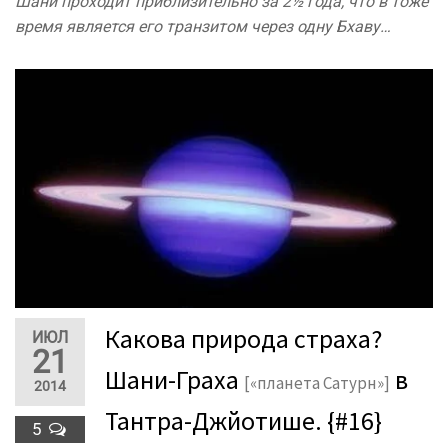
Шани проходит приблизительно за 2½ года, что в тоже
время является его транзитом через одну Бхаву…
Какова природа страха?
ИЮЛ
21
Шани-Граха
в
[«планета Сатурн»]
2014
Тантра-Джйотише. {#16}
5