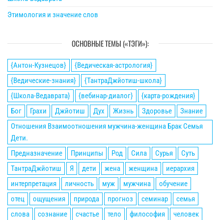
Этимология и значение слов
ОСНОВНЫЕ ТЕМЫ («ТЭГИ»):
{Антон-Кузнецов}
{Ведическая-астрология}
{Ведические-знания}
{ТантраДжйотиш-школа}
{Школа-Ведаврата}
{вебинар-диалог}
{карта-рождения}
Бог
Грахи
Джйотиш
Дух
Жизнь
Здоровье
Знание
Отношения Взаимоотношения мужчина-женщина Брак Семья
Дети.
Предназначение
Принципы
Род
Сила
Сурья
Суть
ТантраДжйотиш
Я
дети
жена
женщина
иерархия
интерпретация
личность
муж
мужчина
обучение
отец
ощущения
природа
прогноз
семинар
семья
слова
сознание
счастье
тело
философия
человек