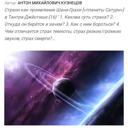
Автор
АНТОН МИХАЙЛОВИЧ КУЗНЕЦОВ
Страхи как проявления Шани-Грахи [«планеты Сатурн»]
в Тантра-Джйотише {16} ‘ 1. Какова суть страха? 2.
Откуда он берётся и зачем? 3. Как с ним бороться? 4.
Чем отличается страх темноты, страх резких/громких
звуков, страх смерти?…