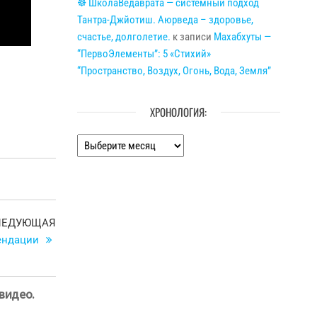
☸ ШколаВедаврата — системный подход
Тантра-Джйотиш. Аюрведа – здоровье,
счастье, долголетие.
к записи
Махабхуты —
“ПервоЭлементы”: 5 «Стихий»
“Пространство, Воздух, Огонь, Вода, Земля”
ХРОНОЛОГИЯ:
Хронология:
Следующая
ЛЕДУЮЩАЯ
запись
мендации
 видео.