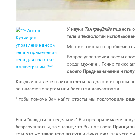
У
науки
Тантра-Джйотиш
есть о
тела и технологии использован
Многие говорят о проблеме «л
Вопрос управления весом своег
среди мужчин… Точно также а
своего Предназначения и полу
Каждый пытается найти ответы на два эти вопросы по-
занимается спортом или боевыми искусствами.
Чтобы помочь Вам найти ответы мы подготовили
вид
Если “каждый понедельник” Вы предпринимаете новую
безрезультатны, то значит, что Вы на знаете
Принципы
том,
что
же
такое тело по сути
и функциям, для чего он