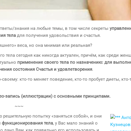
тветы/знания на любые темы, в том числе секреты
управлен
ия тела
для получения удовольствия и счастья.
ишнего» веса, но она мнимая или реальная?
о тела сегодня как никогда актуален, причём, как среди женщ
ктуально
применение своего тела по назначению: для выполн
чения состояния Счастья и удовлетворения
.
своему: кто-то меняет поведение, кто-то пробует диеты, кто-
ео-запись (иллюстрации) с основными принципами.
~~~
 решительную попытку «заняться собой», и они
 функционирования тела
, у Вас мало знаний о
о дано Вам, как правильно его использовать и