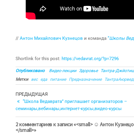
//
Антон Михайлович Кузнецов
и команда
“
Школы Вед
Shortlink for this post:
https://vedavrat.org/?p=7296
Опубликовано
Видео-лекции
Здоровье
Тантра-Джйоти
Метки
вес
еда
питание
Предназначение
ТантраАюрвед
Навигация
Предыдущая
ПРЕДЫДУЩАЯ
запись
“Школа Ведаврата” приглашает организаторов –
по
семинары,вебинары,интернет-курсы,видео-курсы
записям
2 комментариев к записи «<small> ☺ Антон Кузнецов
</small>»