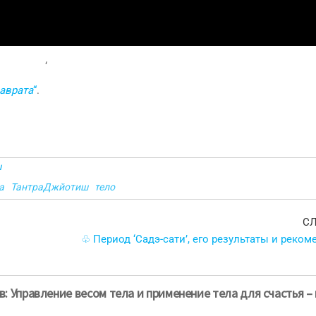
‘
аврата
“
.
ш
а
ТантраДжйотиш
тело
С
♧ Период ‘Садэ-сати’, его результаты и реко
: Управление весом тела и применение тела для счастья –