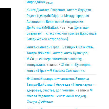
мироздания
{4561}
Книга Джатака-Бхаранам. Автор: Дхундхи
Раджа (Ḍhuṇḍhi Rāja). 🌣 Международная
Ассоциация Ведической Астрологии
Джйотиш (МАВаДж).
к записи
‘Джатака-
Бхаранам’ – классический трактат Джйотиша
[«Ведической астрологии»]
книга-семінар «9 Грах – 9 Вищих Сил життя»,
Тантра-Джйотіш. Автор: Антін Кузнецов,
M.Sc., – експерт системного аналізу,
консультант.
к записи
➈ Антон Кузнецов,
книга «9 Грах — 9 Высших Сил жизни».
☸ ШколаВедаврата — системный подход
Тантра-Джйотиш. | Аюрведа и Панчакарма –
здоровье, счастье, долголетие.
к записи
☸
Школа Ведаврата
— системный подход
Тантра-Джйотиш
.