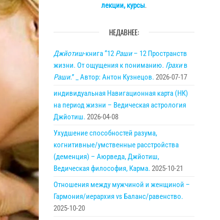
лекции, курсы
.
НЕДАВНЕЕ:
Джйотиш
-книга “12
Раши
– 12 Пространств
жизни. От ощущения к пониманию.
Грахи
в
Раши
.” _ Автор: Антон Кузнецов.
2026-07-17
индивидуальная Навигационная карта (НК)
на период жизни – Ведическая астрология
Джйотиш.
2026-04-08
Ухудшение способностей разума,
когнитивные/умственные расстройства
(деменция) – Аюрведа, Джйотиш,
Ведическая философия, Карма.
2025-10-21
Отношения между мужчиной и женщиной –
Гармония/иерархия vs Баланс/равенство.
2025-10-20