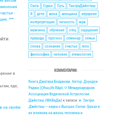
Сила
Сурья
Суть
ТантраДжйотиш
Я
дети
жена
женщина
иерархия
интерпретация
личность
муж
мужчина
обучение
отец
ощущения
природа
прогноз
семинар
семья
ойти
слова
сознание
счастье
тело
философия
человек
этимология
КОММЕНТАРИИ:
орение в
Книга Джатака-Бхаранам. Автор: Дхундхи
гам, еде,
Раджа (Ḍhuṇḍhi Rāja).🌣 Международная
Ассоциация Ведической Астрологии
Джйотиш (МАВаДж)
к записи
☀
Тантра-
Джйотиш
— наука о Высших Силах
Грахах
и
в на своём
их влиянии на жизнь человека и