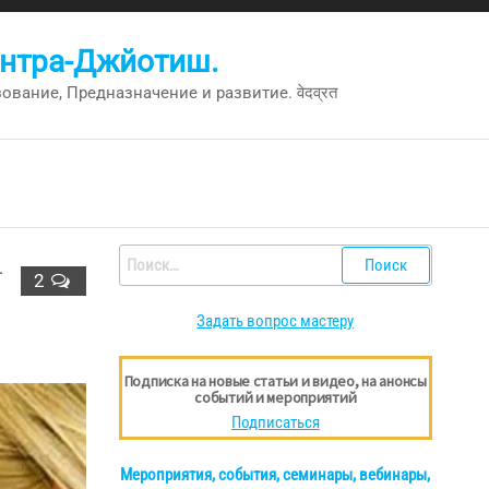
антра-Джйотиш.
вание, Предназначение и развитие. वेदव्रत
Найти:
–
2
Задать вопрос мастеру
Подписка на новые статьи и видео, на анонсы
событий и мероприятий
Подписаться
Мероприятия, события, семинары, вебинары,