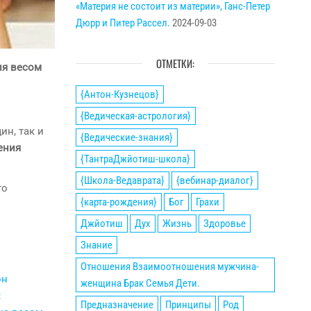
«Материя не состоит из материи», Ганс-Петер
Дюрр и Питер Рассел.
2024-09-03
ОТМЕТКИ:
ия весом
{Антон-Кузнецов}
{Ведическая-астрология}
ин, так и
{Ведические-знания}
ения
{ТантраДжйотиш-школа}
{Школа-Ведаврата}
{вебинар-диалог}
то
{карта-рождения}
Бог
Грахи
Джйотиш
Дух
Жизнь
Здоровье
Знание
Отношения Взаимоотношения мужчина-
женщина Брак Семья Дети.
Предназначение
Принципы
Род