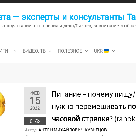
та — эксперты и консультанты Т
онсультации: отношения и дело/бизнес, воспитание и образо
ИГИ |
ВИДЕО, ТВ
ПОЛЕЗНОЕ
UKR
Питание – почему пищу
ФЕВ
15
нужно перемешивать
п
2022
часовой стрелке
? (rano
0
Автор
АНТОН МИХАЙЛОВИЧ КУЗНЕЦОВ