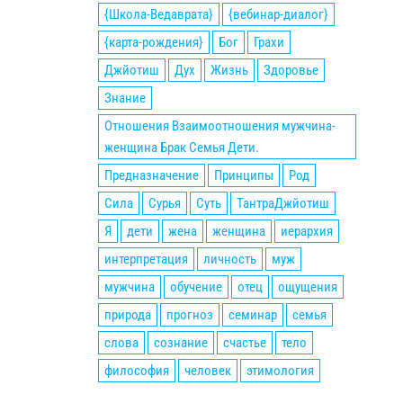
{Школа-Ведаврата}
{вебинар-диалог}
{карта-рождения}
Бог
Грахи
Джйотиш
Дух
Жизнь
Здоровье
Знание
Отношения Взаимоотношения мужчина-
женщина Брак Семья Дети.
Предназначение
Принципы
Род
Сила
Сурья
Суть
ТантраДжйотиш
Я
дети
жена
женщина
иерархия
интерпретация
личность
муж
мужчина
обучение
отец
ощущения
природа
прогноз
семинар
семья
слова
сознание
счастье
тело
философия
человек
этимология