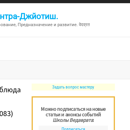
антра-Джйотиш.
вание, Предназначение и развитие. वेदव्रत
Задать вопрос мастеру
/блюда
о
Можно подписаться на новые
k083)
статьи и анонсы событий
Школы Ведаврата
:
Подписаться