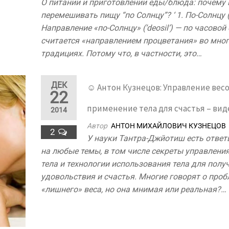
О питании и приготовлении еды/блюда: почему
перемешивать пищу “по Солнцу”? ‘ 1. По-Солнцу (d
Направление «по-Солнцу» (‘deosil’) — по часовой
считается «направлением процветания» во мно
традициях. Потому что, в частности, это…
ДЕК
☺ Антон Кузнецов: Управление весо
22
применение тела для счастья – вид
2014
Автор
АНТОН МИХАЙЛОВИЧ КУЗНЕЦОВ
2
У науки Тантра-Джйотиш есть отве
на любые темы, в том числе секреты управлени
тела и технологии использования тела для полу
удовольствия и счастья. Многие говорят о про
«лишнего» веса, но она мнимая или реальная?…