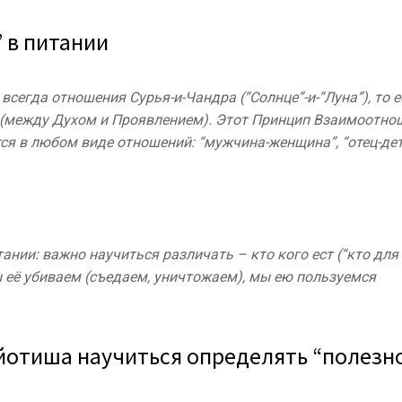
 в питании
сегда отношения Сурья-и-Чандра (“Солнце”-и-“Луна”), то е
(между Духом и Проявлением). Этот Принцип Взаимоотно
тся в любом виде отношений: “мужчина-женщина”, “отец-дет
нии: важно научиться различать – кто кого ест (“кто для 
ы её убиваем (съедаем, уничтожаем), мы ею пользуемся
йотиша научиться определять “полезн