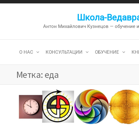
Перейти
к
Школа-Ведавра
содержимому
Антон Михайлович Кузнецов — обучение и к
О НАС
КОНСУЛЬТАЦИИ
ОБУЧЕНИЕ
КН
Метка:
еда