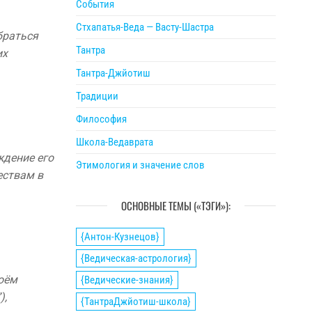
События
Стхапатья-Веда — Васту-Шастра
браться
Тантра
их
Тантра-Джйотиш
Традиции
Философия
Школа-Ведаврата
ждение его
Этимология и значение слов
ествам в
ОСНОВНЫЕ ТЕМЫ («ТЭГИ»):
{Антон-Кузнецов}
{Ведическая-астрология}
моём
{Ведические-знания}
),
{ТантраДжйотиш-школа}