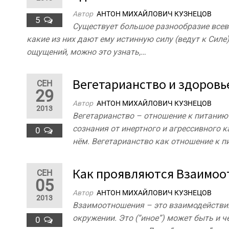
Автор
АНТОН МИХАЙЛОВИЧ КУЗНЕЦОВ
5
Существует большое разнообразие всев
какие из них дают ему истинную силу (ведут к Силе
ощущений, можно это узнать,…
Вегетарианство и здоровь
СЕН
29
Автор
АНТОН МИХАЙЛОВИЧ КУЗНЕЦОВ
2013
Вегетарианство – отношение к питанию 
сознания от инертного и агрессивного
0
нём. Вегетарианство как отношение к п
Как проявляются Взаимоо
СЕН
05
Автор
АНТОН МИХАЙЛОВИЧ КУЗНЕЦОВ
2013
Взаимоотношения – это взаимодействия (
окружении. Это (“иное”) может быть и че
0