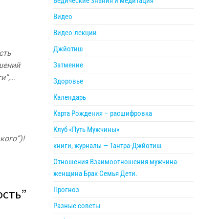
Ведические знания и медитация
Видео
Видео-лекции
Джйотиш
сть
Затмение
шений
и”,…
Здоровье
Календарь
Карта Рождения – расшифровка
Клуб «Путь Мужчины»
кого”)!
книги, журналы — Тантра-Джйотиш
Отношения Взаимоотношения мужчина-
женщина Брак Семья Дети.
Прогноз
ость”
Разные советы