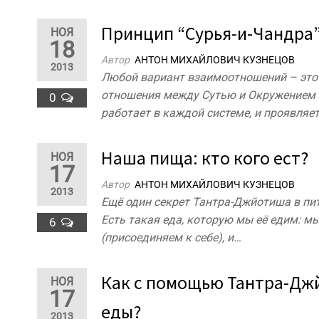
Принцип “Сурья-и-Чандра”
НОЯ
18
Автор
АНТОН МИХАЙЛОВИЧ КУЗНЕЦОВ
2013
Любой вариант взаимоотношений – это в
отношения между Сутью и Окружением 
0
работает в каждой системе, и проявляе
Наша пища: кто кого ест?
НОЯ
17
Автор
АНТОН МИХАЙЛОВИЧ КУЗНЕЦОВ
2013
Ещё один секрет Тантра-Джйотиша в пита
Есть такая еда, которую мы её едим: м
6
(присоединяем к себе), и…
Как с помощью Тантра-Дж
НОЯ
17
еды?
2013