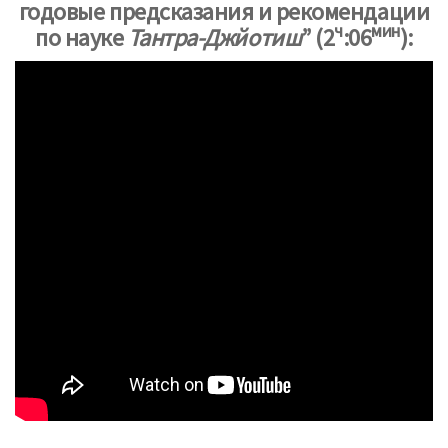
годовые предсказания и рекомендации
ч
мин
по науке
Тантра-Джйотиш
”
(
2
:
06
):