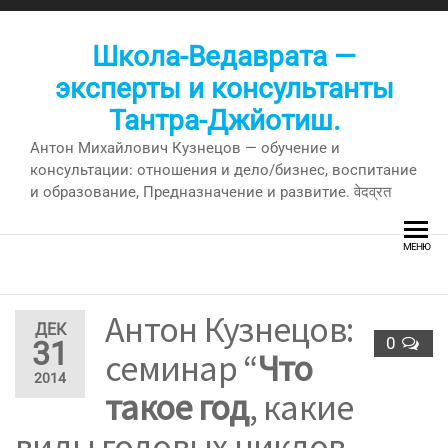
Перейти
к
Школа-Ведаврата —
содержимому
эксперты и консультанты
Тантра-Джйотиш.
Антон Михайлович Кузнецов — обучение и
консультации: отношения и дело/бизнес, воспитание
и образование, Предназначение и развитие. वेदव्रत
МЕНЮ
Антон Кузнецов:
ДЕК
0
31
семинар “
Что
2014
такое год
, какие
виды годовых циклов