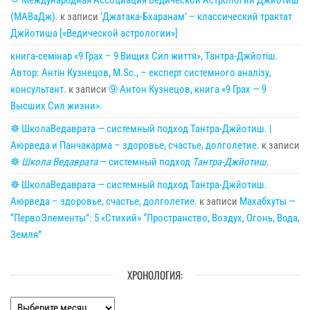
🌣 Международная Ассоциация Ведической Астрологии Джйотиш
(МАВаДж).
к записи
‘Джатака-Бхаранам’ – классический трактат
Джйотиша [«Ведической астрологии»]
книга-семінар «9 Грах – 9 Вищих Сил життя», Тантра-Джйотіш.
Автор: Антін Кузнецов, M.Sc., – експерт системного аналізу,
консультант.
к записи
➈ Антон Кузнецов, книга «9 Грах — 9
Высших Сил жизни».
☸ ШколаВедаврата — системный подход Тантра-Джйотиш. |
Аюрведа и Панчакарма – здоровье, счастье, долголетие.
к записи
☸
Школа Ведаврата
— системный подход
Тантра-Джйотиш
.
☸ ШколаВедаврата — системный подход Тантра-Джйотиш.
Аюрведа – здоровье, счастье, долголетие.
к записи
Махабхуты —
“ПервоЭлементы”: 5 «Стихий» “Пространство, Воздух, Огонь, Вода,
Земля”
ХРОНОЛОГИЯ:
Хронология: