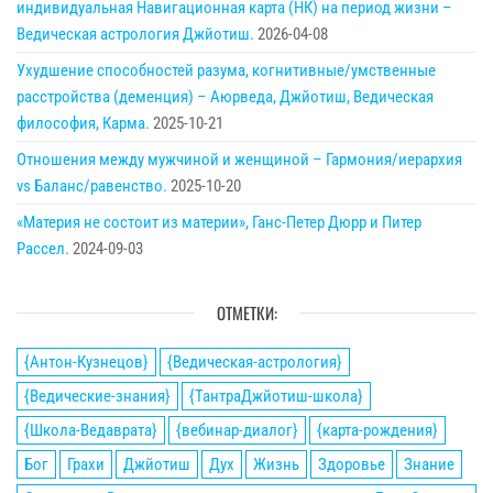
индивидуальная Навигационная карта (НК) на период жизни –
Ведическая астрология Джйотиш.
2026-04-08
Ухудшение способностей разума, когнитивные/умственные
расстройства (деменция) – Аюрведа, Джйотиш, Ведическая
философия, Карма.
2025-10-21
Отношения между мужчиной и женщиной – Гармония/иерархия
vs Баланс/равенство.
2025-10-20
«Материя не состоит из материи», Ганс-Петер Дюрр и Питер
Рассел.
2024-09-03
ОТМЕТКИ:
{Антон-Кузнецов}
{Ведическая-астрология}
{Ведические-знания}
{ТантраДжйотиш-школа}
{Школа-Ведаврата}
{вебинар-диалог}
{карта-рождения}
Бог
Грахи
Джйотиш
Дух
Жизнь
Здоровье
Знание