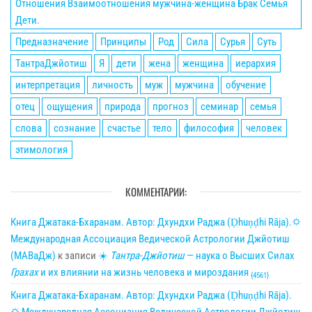
Отношения Взаимоотношения мужчина-женщина Брак Семья
Дети.
Предназначение
Принципы
Род
Сила
Сурья
Суть
ТантраДжйотиш
Я
дети
жена
женщина
иерархия
интерпретация
личность
муж
мужчина
обучение
отец
ощущения
природа
прогноз
семинар
семья
слова
сознание
счастье
тело
философия
человек
этимология
КОММЕНТАРИИ:
Книга Джатака-Бхаранам. Автор: Дхундхи Раджа (Ḍhuṇḍhi Rāja).🌣
Международная Ассоциация Ведической Астрологии Джйотиш
(МАВаДж)
к записи
☀
Тантра-Джйотиш
— наука о Высших Силах
Грахах
и их влиянии на жизнь человека и мироздания
{4561}
Книга Джатака-Бхаранам. Автор: Дхундхи Раджа (Ḍhuṇḍhi Rāja).