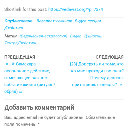
Shortlink for this post:
https://vedavrat.org/?p=7374
Опубликовано
Ведаврат: семинар
Видео-лекции
Джйотиш
Метки
{Ведическая-астрология}
Видео
Джйотиш
ТантраДжйотиш
Навигация
Предыдущая
С
ПРЕДЫДУЩАЯ
СЛЕДУЮЩАЯ
запись
з
☸ Самскара —
{23} Доверять ли тому, что
по
осознанное действие,
ко мне приходит во снах?
записям
отмечающее важное
Почему девочек
событие жизни (ритуал /
притягивают звёзды?
обряд) ☲
Добавить комментарий
Ваш адрес email не будет опубликован.
Обязательные
поля помечены
*