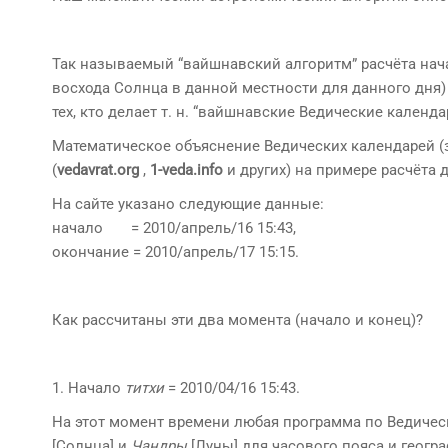
Так называемый “вайшнавский алгоритм” расчёта нача
восхода Солнца в данной местности для данного дня)
тех, кто делает т. н. “вайшнавские Ведические календа
Математическое объяснение Ведических календарей (з
(
vedavrat.org
,
1-veda.info
и других) на примере расчёта 
На сайте указано следующие данные:
начало = 2010/апрель/16 15:43,
окончание = 2010/апрель/17 15:15.
Как рассчитаны эти два момента (начало и конец)?
1. Начало
титхи
= 2010/04/16 15:43.
На этот момент времени любая программа по Ведичес
[Солнца] и
Чандры
[Луны] для часового пояса и геогр