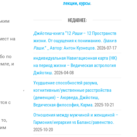
лекции, курсы
.
НЕДАВНЕЕ:
ьким
Джйотиш
-книга “12
Раши
– 12 Пространств
мест на
жизни. От ощущения к пониманию.
Грахи
в
Раши
.” _ Автор: Антон Кузнецов.
2026-07-17
бо по
индивидуальная Навигационная карта (НК)
мле, и
на период жизни – Ведическая астрология
Джйотиш.
2026-04-08
Ухудшение способностей разума,
когнитивные/умственные расстройства
‘
(деменция) – Аюрведа, Джйотиш,
тся с
Ведическая философия, Карма.
2025-10-21
Отношения между мужчиной и женщиной –
 то,
Гармония/иерархия vs Баланс/равенство.
ким
2025-10-20