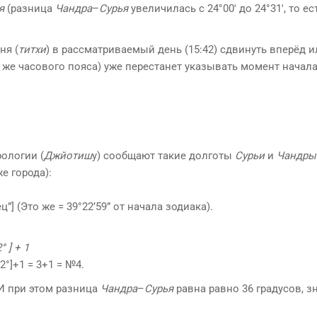
я
(разница
Чандра
–
Сурья
увеличилась с 24°00′ до 24°31′, то е
ня (
титхи
) в рассматриваемый день (15:42) сдвинуть вперёд и
о же часового пояса) уже перестанет указывать момент начала
ологии (
Джйотиш
у) сообщают такие долготы
Сурьи
и
Чандры
е города):
”] (Это же = 39°22’59” от начала зодиака).
 ] + 1
/12°]+1 = 3+1 = №4.
 И при этом разница
Чандра
–
Сурья
равна равно 36 градусов, з