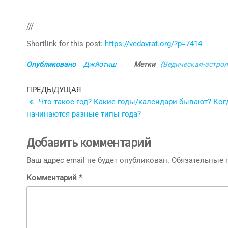
///
Shortlink for this post:
https://vedavrat.org/?p=7414
Опубликовано
Джйотиш
Метки
{Ведическая-астрол
Навигация
Предыдущая
ПРЕДЫДУЩАЯ
запись
Что такое год? Какие годы/календари бывают? Ког
по
начинаются разные типы года?
записям
Добавить комментарий
Ваш адрес email не будет опубликован.
Обязательные
Комментарий
*