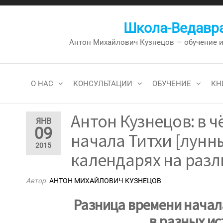
Перейти
к
Школа-Ведавра
содержимому
Антон Михайлович Кузнецов — обучение и к
О НАС
КОНСУЛЬТАЦИИ
ОБУЧЕНИЕ
КН
Антон Кузнецов: в 
ЯНВ
09
начала Титхи [лунн
2015
календарях на разл
Автор
АНТОН МИХАЙЛОВИЧ КУЗНЕЦОВ
Разница времени начал
в разных и