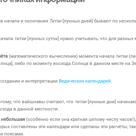
 в начала и окончания
Титхи
[лунных дней] бывают по нескол
 начала
титхи
[лунных суток] нужно учитывать, что для разных 
чёта
(математического вычисления) момента начала
титхи
(ли
лнца], либо по моменту восхода Солнца в данном месте на Зе
создании и интерпретации
Ведических календарей
.
потому, что вайшнавы считают, что
титхи
[лунные дни] начинаю
схода в данной местности.
и
небольшая
(особенно если она кратная целому числу часов!),
торых составлены эти календари или сделаны эти расчёты; та
и поясами.