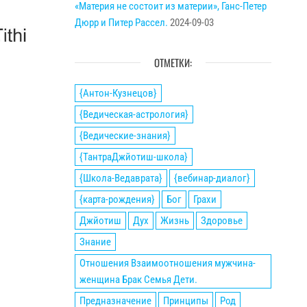
«Материя не состоит из материи», Ганс-Петер
Дюрр и Питер Рассел.
2024-09-03
ОТМЕТКИ:
{Антон-Кузнецов}
{Ведическая-астрология}
{Ведические-знания}
{ТантраДжйотиш-школа}
{Школа-Ведаврата}
{вебинар-диалог}
{карта-рождения}
Бог
Грахи
Джйотиш
Дух
Жизнь
Здоровье
Знание
Отношения Взаимоотношения мужчина-
женщина Брак Семья Дети.
Предназначение
Принципы
Род