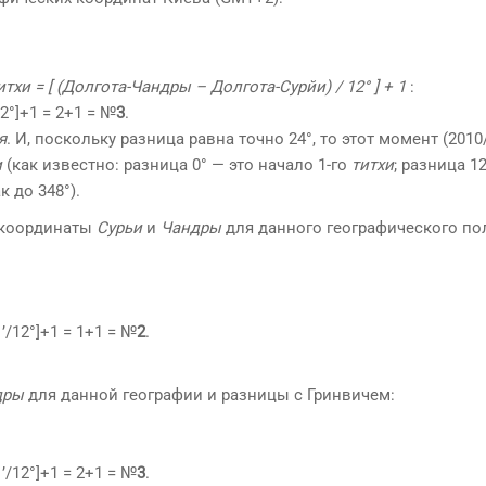
тхи = [ (Долгота-Чандры – Долгота-Сурйи) / 12° ] + 1
:
/12°]+1 = 2+1 = №
3
.
я
. И, поскольку разница равна точно 24°, то этот момент (2010
и
(как известно: разница 0° — это начало 1-го
титхи
; разница 1
ак до 348°).
) координаты
Сурьи
и
Чандры
для данного географического по
31’/12°]+1 = 1+1 = №
2
.
дры
для данной географии и разницы с Гринвичем:
31’/12°]+1 = 2+1 = №
3
.