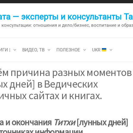
та — эксперты и консультанты Т
онсультации: отношения и дело/бизнес, воспитание и образо
ИГИ |
ВИДЕО, ТВ
ПОЛЕЗНОЕ
UKR
чём причина разных моментов
ых дней] в Ведических
ичных сайтах и книгах.
а и окончания
Титхи
[лунных дней]
сточниках информации