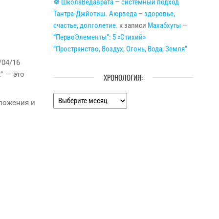
☸ ШколаВедаврата — системный подход
Тантра-Джйотиш. Аюрведа – здоровье,
счастье, долголетие.
к записи
Махабхуты —
“ПервоЭлементы”: 5 «Стихий»
“Пространство, Воздух, Огонь, Вода, Земля”
/04/16
2° — это
ХРОНОЛОГИЯ:
Хронология:
ложения и