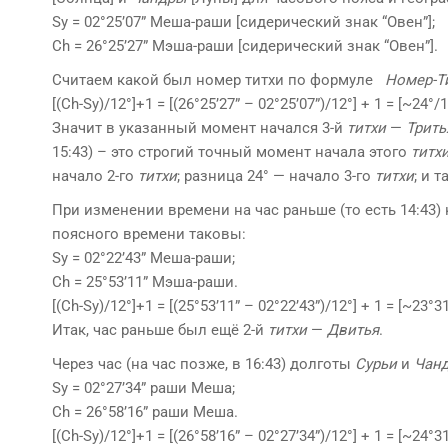
Sy = 02°25’07” Меша-раши [сидерический знак “Овен”];
Ch = 26°25’27” Мэша-раши [сидерический знак “Овен”].
Считаем какой был номер титхи по формуле
Номер-Ти
[(Ch-Sy)/12°]+1 = [(26°25’27” – 02°25’07”)/12°] + 1 = [~24°
Значит в указанный момент начался 3-й
титхи
—
Трить
15:43) – это строгий точный момент начала этого
титх
начало 2-го
титхи
; разница 24° — начало 3-го
титхи
; и т
При изменении времени на час раньше (то есть 14:43
поясного времени таковы:
Sy = 02°22’43” Меша-раши;
Ch = 25°53’11” Мэша-раши.
[(Ch-Sy)/12°]+1 = [(25°53’11” – 02°22’43”)/12°] + 1 = [~23°
Итак, час раньше был ещё 2-й
титхи
—
Двитья
.
Через час (на час позже, в 16:43) долготы
Сурьи
и
Чан
Sy = 02°27’34” раши Меша;
Ch = 26°58’16” раши Меша.
[(Ch-Sy)/12°]+1 = [(26°58’16” – 02°27’34”)/12°] + 1 = [~24°