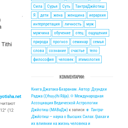
Сила
Сурья
Суть
ТантраДжйотиш
Я
дети
жена
женщина
иерархия
интерпретация
личность
муж
мужчина
обучение
отец
ощущения
природа
прогноз
семинар
семья
слова
сознание
счастье
тело
философия
человек
этимология
КОММЕНТАРИИ:
Книга Джатака-Бхаранам. Автор: Дхундхи
Раджа (Ḍhuṇḍhi Rāja).🌣 Международная
yotisha.net
Ассоциация Ведической Астрологии
читают
Джйотиш (МАВаДж)
к записи
☀
Тантра-
12° (12
Джйотиш
— наука о Высших Силах
Грахах
и
их влиянии на жизнь человека и