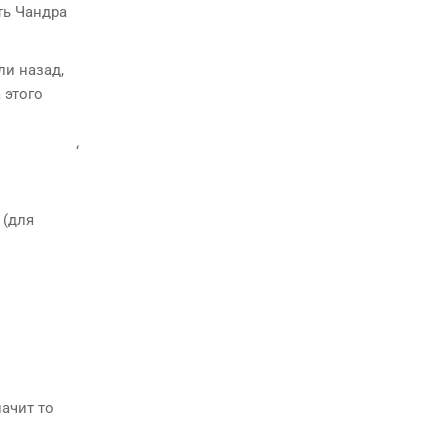
сть Чандра
ли назад,
 этого
‘
(для
начит то