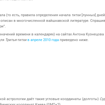
ла (то есть, правила определения начала
титхи
[лунных] дней
 описан в многочисленной вайшнавской литературе. Спрашив
ри”.
начений времени в календарях) на сайтах Антона Кузнецова
для
Тритья-титхи
в апреле 2010 года
приведено ниже.
кой астрологии даёт такие угловые координаты (долготы)
Су
афических координат Киева (GMT+2):