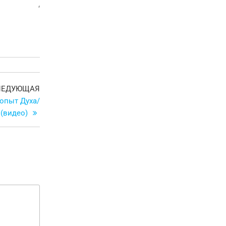
‘
Следующая
ЛЕДУЮЩАЯ
запись
 опыт Духа/
 (видео)