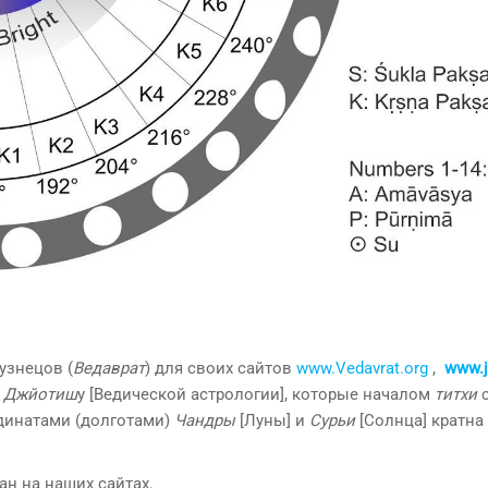
узнецов (
Ведаврат
) для своих сайтов
www.Vedavrat.org
,
www.j
о
Джйотиш
у [Ведической астрологии], которые началом
титхи
с
динатами (долготами)
Чандры
[Луны] и
Сурьи
[Солнца] кратна 
н на наших сайтах.