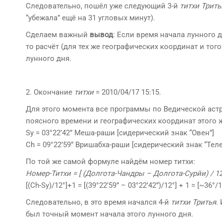
Следовательно, пошёл уже следующий 3-й
титхи
Трить
“убежала” ещё на 31 угловых минут).
Сделаем важный
вывод
: Если время начала лунного д
то расчёт (для тех же географических координат и тог
лунного дня.
2. Окончание
титхи
= 2010/04/17 15:15.
Для этого момента все программы по Ведической астр
поясного времени и географических координат этого ж
Sy = 03°22’42” Меша-раши [сидерический знак “Овен”]
Ch = 09°22’59” Вришабха-раши [сидерический знак “Телец
По той же самой формуле найдём номер титхи:
Номер-Титхи = [ (Долгота-Чандры – Долгота-Сурйи) / 12°
[(Ch-Sy)/12°]+1 = [(39°22’59” – 03°22’42”)/12°] + 1 = [~36°
Следовательно, в это время начался 4-й
титхи
Тритья
.
был точный момент начала этого лунного дня.