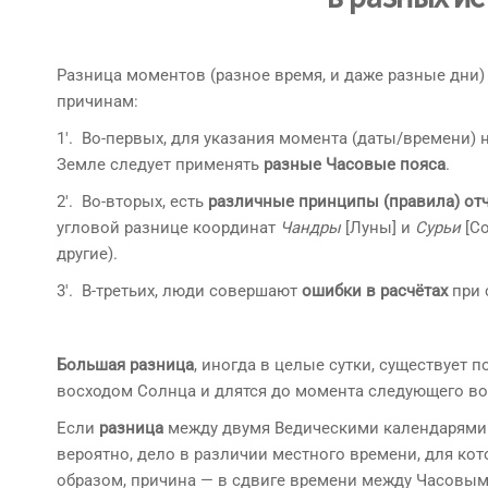
Разница моментов (разное время, и даже разные дни)
причинам:
1′. Во-первых, для указания момента (даты/времени)
Земле следует применять
разные Часовые пояса
.
2′. Во-вторых, есть
различные принципы (правила) от
угловой разнице координат
Чандры
[Луны] и
Сурьи
[Со
другие).
3′. В-третьих, люди совершают
ошибки в расчётах
при 
Большая разница
, иногда в целые сутки, существует 
восходом Солнца и длятся до момента следующего во
Если
разница
между двумя Ведическими календарям
вероятно, дело в различии местного времени, для ко
образом, причина — в сдвиге времени между Часовым