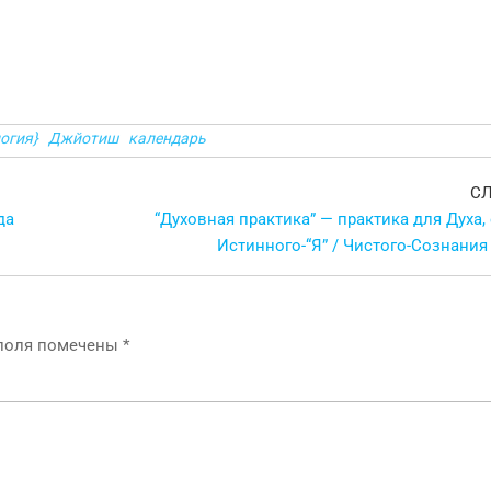
огия}
Джйотиш
календарь
С
да
“Духовная практика” — практика для Духа,
Истинного-“Я” / Чистого-Сознания
 поля помечены
*