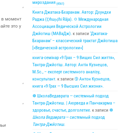
мироздания
{4561}
‘
Книга Джатака-Бхаранам. Автор: Дхундхи
 в момент
Раджа (Ḍhuṇḍhi Rāja). 🌣 Международная
айте это у
Ассоциация Ведической Астрологии
Джйотиш (МАВаДж).
к записи
‘Джатака-
Бхаранам’ – классический трактат Джйотиша
[«Ведической астрологии»]
книга-семінар «9 Грах – 9 Вищих Сил життя»,
Тантра-Джйотіш. Автор: Антін Кузнецов,
M.Sc., – експерт системного аналізу,
консультант.
к записи
➈ Антон Кузнецов,
‘
книга «9 Грах — 9 Высших Сил жизни».
☸ ШколаВедаврата — системный подход
Тантра-Джйотиш. | Аюрведа и Панчакарма –
‘
здоровье, счастье, долголетие.
к записи
☸
Школа Ведаврата
— системный подход
Тантра-Джйотиш
.
рьи