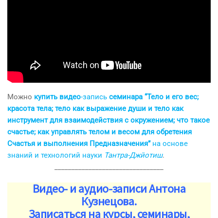
Можно
купить
видео
-запись
семинара
“Тело и его вес;
красота тела; тело как выражение души и тело как
инструмент для взаимодействия с окружением; что такое
счастье; как управлять телом и весом для обретения
Счастья и выполнения Предназначения”
на основе
знаний и технологий науки
Тантра-Джйотиш
.
________________________________
Видео- и аудио-записи Антона
Кузнецова.
Записаться на курсы, семинары,