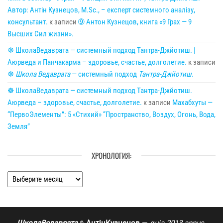
Автор: Антін Кузнецов, M.Sc., – експерт системного аналізу,
консультант.
к записи
➈ Антон Кузнецов, книга «9 Грах — 9
Высших Сил жизни».
☸ ШколаВедаврата — системный подход Тантра-Джйотиш. |
Аюрведа и Панчакарма – здоровье, счастье, долголетие.
к записи
☸
Школа Ведаврата
— системный подход
Тантра-Джйотиш
.
☸ ШколаВедаврата — системный подход Тантра-Джйотиш.
Аюрведа – здоровье, счастье, долголетие.
к записи
Махабхуты —
“ПервоЭлементы”: 5 «Стихий» “Пространство, Воздух, Огонь, Вода,
Земля”
ХРОНОЛОГИЯ:
Хронология: