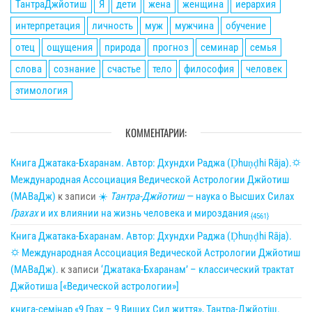
ТантраДжйотиш
Я
дети
жена
женщина
иерархия
интерпретация
личность
муж
мужчина
обучение
отец
ощущения
природа
прогноз
семинар
семья
слова
сознание
счастье
тело
философия
человек
этимология
КОММЕНТАРИИ:
Книга Джатака-Бхаранам. Автор: Дхундхи Раджа (Ḍhuṇḍhi Rāja).🌣
Международная Ассоциация Ведической Астрологии Джйотиш
(МАВаДж)
к записи
☀
Тантра-Джйотиш
— наука о Высших Силах
Грахах
и их влиянии на жизнь человека и мироздания
{4561}
Книга Джатака-Бхаранам. Автор: Дхундхи Раджа (Ḍhuṇḍhi Rāja).
🌣 Международная Ассоциация Ведической Астрологии Джйотиш
(МАВаДж).
к записи
‘Джатака-Бхаранам’ – классический трактат
Джйотиша [«Ведической астрологии»]
книга-семінар «9 Грах – 9 Вищих Сил життя», Тантра-Джйотіш.