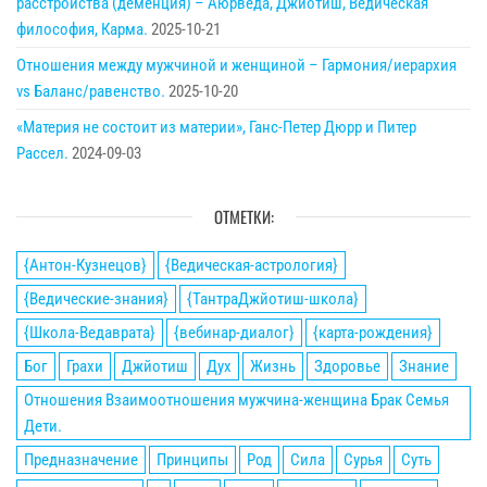
расстройства (деменция) – Аюрведа, Джйотиш, Ведическая
философия, Карма.
2025-10-21
Отношения между мужчиной и женщиной – Гармония/иерархия
vs Баланс/равенство.
2025-10-20
«Материя не состоит из материи», Ганс-Петер Дюрр и Питер
Рассел.
2024-09-03
ОТМЕТКИ:
{Антон-Кузнецов}
{Ведическая-астрология}
{Ведические-знания}
{ТантраДжйотиш-школа}
{Школа-Ведаврата}
{вебинар-диалог}
{карта-рождения}
Бог
Грахи
Джйотиш
Дух
Жизнь
Здоровье
Знание
Отношения Взаимоотношения мужчина-женщина Брак Семья
Дети.
Предназначение
Принципы
Род
Сила
Сурья
Суть