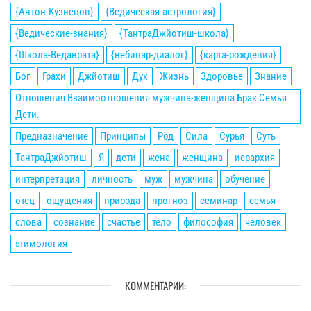
{Антон-Кузнецов}
{Ведическая-астрология}
{Ведические-знания}
{ТантраДжйотиш-школа}
{Школа-Ведаврата}
{вебинар-диалог}
{карта-рождения}
Бог
Грахи
Джйотиш
Дух
Жизнь
Здоровье
Знание
Отношения Взаимоотношения мужчина-женщина Брак Семья
Дети.
Предназначение
Принципы
Род
Сила
Сурья
Суть
ТантраДжйотиш
Я
дети
жена
женщина
иерархия
интерпретация
личность
муж
мужчина
обучение
отец
ощущения
природа
прогноз
семинар
семья
слова
сознание
счастье
тело
философия
человек
этимология
КОММЕНТАРИИ: