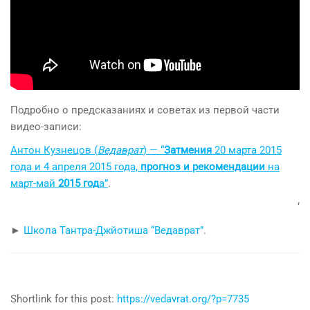
Подробно о предсказаниях и советах из первой части
видео-записи:
Антон Кузнецов (
Ведаврат
) — “
Затмения
20 марта 2015
года и 4 апреля 2015 года,
прогноз и рекомендации
на
март-май
2015
год
а”
.
‘
►
Школа Тантра-Джйотиша “Ведаврат”
.
Shortlink for this post:
https://vedavrat.org/?p=7735