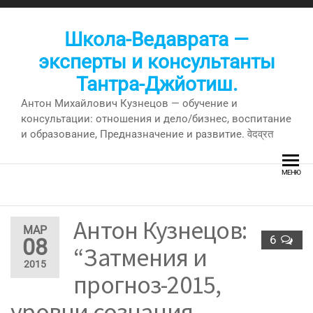
Перейти
к
Школа-Ведаврата —
содержимому
эксперты и консультанты
Тантра-Джйотиш.
Антон Михайлович Кузнецов — обучение и
консультации: отношения и дело/бизнес, воспитание
и образование, Предназначение и развитие. वेदव्रत
МЕНЮ
Антон Кузнецов:
МАР
6
08
“Затмения и
2015
прогноз-2015,
уровни сознания