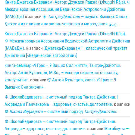
Книга Джатака-Бхаранам. Автор: Дхундхи Раджа (Ḍhuṇḍhi Rāja).🌣
Международная Ассоциация Ведической Астрологии Джйотиш
(МАВаДж)
к записи
☀
Тантра-Джйотиш
— наука о Высших Силах
Грахах
и их влиянии на жизнь человека и мироздания
{4561}
Книга Джатака-Бхаранам. Автор: Дхундхи Раджа (Ḍhuṇḍhi Rāja).
🌣 Международная Ассоциация Ведической Астрологии Джйотиш
(МАВаДж).
к записи
‘Джатака-Бхаранам’ – классический трактат
Джйотиша [«Ведической астрологии»]
книга-семінар «9 Грах – 9 Вищих Сил життя», Тантра-Джйотіш.
Автор: Антін Кузнецов, M.Sc., – експерт системного аналізу,
консультант.
к записи
➈ Антон Кузнецов, книга «9 Грах — 9
Высших Сил жизни».
☸ ШколаВедаврата — системный подход Тантра-Джйотиш. |
Аюрведа и Панчакарма – здоровье, счастье, долголетие.
к записи
☸
Школа Ведаврата
— системный подход
Тантра-Джйотиш
.
☸ ШколаВедаврата — системный подход Тантра-Джйотиш.
Аюрведа – здоровье, счастье, долголетие.
к записи
Махабхуты —