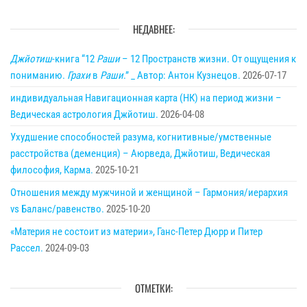
НЕДАВНЕЕ:
Джйотиш
-книга “12
Раши
– 12 Пространств жизни. От ощущения к
пониманию.
Грахи
в
Раши
.” _ Автор: Антон Кузнецов.
2026-07-17
индивидуальная Навигационная карта (НК) на период жизни –
Ведическая астрология Джйотиш.
2026-04-08
Ухудшение способностей разума, когнитивные/умственные
расстройства (деменция) – Аюрведа, Джйотиш, Ведическая
философия, Карма.
2025-10-21
Отношения между мужчиной и женщиной – Гармония/иерархия
vs Баланс/равенство.
2025-10-20
«Материя не состоит из материи», Ганс-Петер Дюрр и Питер
Рассел.
2024-09-03
ОТМЕТКИ: