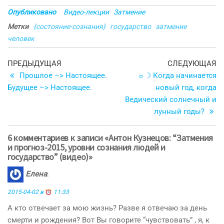
Опубликовано
Видео-лекции
Затмение
Метки
{состояние-сознания}
государство
затмение
человек
Навигация
Предыдущая
С
ПРЕДЫДУЩАЯ
СЛЕДУЮЩАЯ
запись
з
Прошлое –> Настоящее.
☼☽ Когда начинается
по
Будущее –> Настоящее.
новый год, когда
записям
Ведический солнечный и
лунный годы?
6 комментариев к записи «Антон Кузнецов: “Затмения
и прогноз-2015, уровни сознания людей и
государство” (видео)»
Елена
:
2015-04-02 в
11:33
А кто отвечает за мою жизнь? Разве я отвечаю за день
смерти и рождения? Вот Вы говорите “чувствовать” , я, к