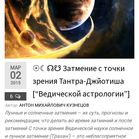
☉☾☊☋ Затмение с точки
МАР
02
зрения Тантра-Джйотиша
2015
[“Ведической астрологии”]
6
Автор
АНТОН МИХАЙЛОВИЧ КУЗНЕЦОВ
Лунные и солнечные затмения – их суть, прогнозы и
рекомендации, что делать во время затмений и после
затмений С точки зрения Ведической науки солнечное
и лунное затмение (‘Грахан’) – это неблагоприятное