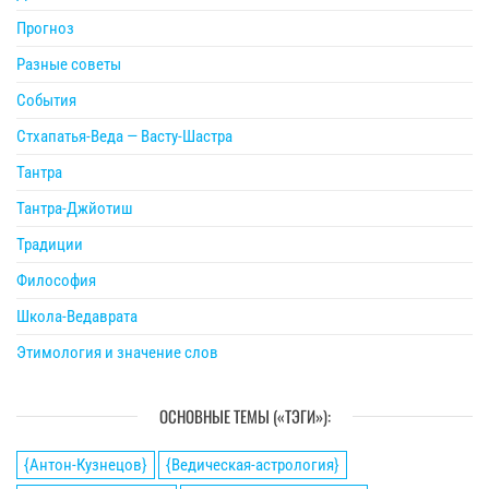
Прогноз
Разные советы
События
Стхапатья-Веда — Васту-Шастра
Тантра
Тантра-Джйотиш
Традиции
Философия
Школа-Ведаврата
Этимология и значение слов
ОСНОВНЫЕ ТЕМЫ («ТЭГИ»):
{Антон-Кузнецов}
{Ведическая-астрология}