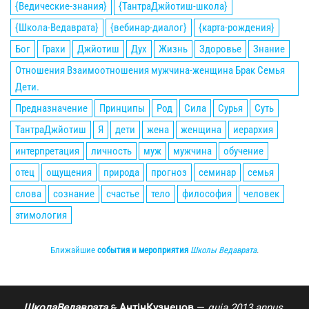
{Ведические-знания}
{ТантраДжйотиш-школа}
{Школа-Ведаврата}
{вебинар-диалог}
{карта-рождения}
Бог
Грахи
Джйотиш
Дух
Жизнь
Здоровье
Знание
Отношения Взаимоотношения мужчина-женщина Брак Семья
Дети.
Предназначение
Принципы
Род
Сила
Сурья
Суть
ТантраДжйотиш
Я
дети
жена
женщина
иерархия
интерпретация
личность
муж
мужчина
обучение
отец
ощущения
природа
прогноз
семинар
семья
слова
сознание
счастье
тело
философия
человек
этимология
Ближайшие
события и мероприятия
Школы Ведаврата
.
ШколаВедаврата
АнтінКузнецов
—
quia 2013 annus
.
🙲