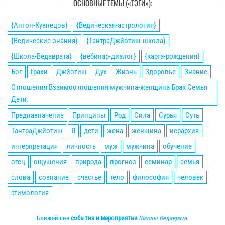
ОСНОВНЫЕ ТЕМЫ («ТЭГИ»):
{Антон-Кузнецов}
{Ведическая-астрология}
{Ведические-знания}
{ТантраДжйотиш-школа}
{Школа-Ведаврата}
{вебинар-диалог}
{карта-рождения}
Бог
Грахи
Джйотиш
Дух
Жизнь
Здоровье
Знание
Отношения Взаимоотношения мужчина-женщина Брак Семья
Дети.
Предназначение
Принципы
Род
Сила
Сурья
Суть
ТантраДжйотиш
Я
дети
жена
женщина
иерархия
интерпретация
личность
муж
мужчина
обучение
отец
ощущения
природа
прогноз
семинар
семья
слова
сознание
счастье
тело
философия
человек
этимология
Ближайшие
события и мероприятия
Школы Ведаврата
.