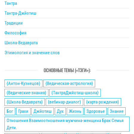
Тантра
Тантра-Джйотиш
Традиции
Философия
Школа-Ведаврата
Этимология и значение слов
ОСНОВНЫЕ ТЕМЫ («ТЭГИ»):
{Антон-Кузнецов}
{Ведическая-астрология}
{Ведические-знания}
{ТантраДжйотиш-школа}
{Школа-Ведаврата}
{вебинар-диалог}
{карта-рождения}
Бог
Грахи
Джйотиш
Дух
Жизнь
Здоровье
Знание
Отношения Взаимоотношения мужчина-женщина Брак Семья
Дети.