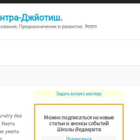
антра-Джйотиш.
вание, Предназначение и развитие. वेदव्रत
Задать вопрос мастеру
счёту без
Можно подписаться на новые
статьи и анонсы событий
 Уметь
Школы Ведаврата
:
ак уметь
т
Подписаться