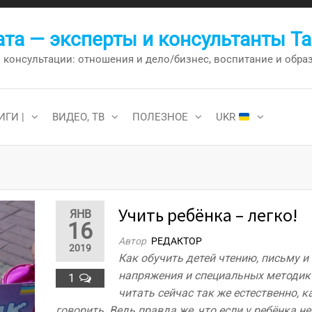
та — эксперты и консультанты Т
онсультации: отношения и дело/бизнес, воспитание и образо
ИГИ |
ВИДЕО, ТВ
ПОЛЕЗНОЕ
UKR
Учить ребёнка – легко!
ЯНВ
16
Автор
РЕДАКТОР
2019
Как обучить детей чтению, письму и 
напряжения и специальных методик
1
читать сейчас так же естественно, к
говорить. Ведь правда же, что если у ребёнка не