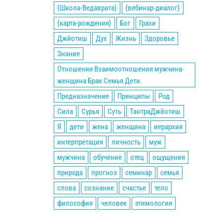
{Школа-Ведаврата}
{вебинар-диалог}
{карта-рождения}
Бог
Грахи
Джйотиш
Дух
Жизнь
Здоровье
Знание
Отношения Взаимоотношения мужчина-
женщина Брак Семья Дети.
Предназначение
Принципы
Род
Сила
Сурья
Суть
ТантраДжйотиш
Я
дети
жена
женщина
иерархия
интерпретация
личность
муж
мужчина
обучение
отец
ощущения
природа
прогноз
семинар
семья
слова
сознание
счастье
тело
философия
человек
этимология