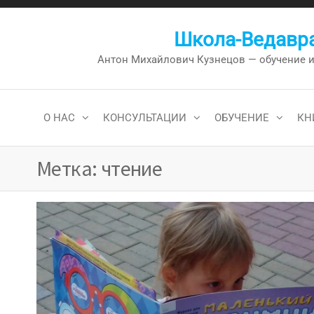
Перейти
к
Школа-Ведавра
содержимому
Антон Михайлович Кузнецов — обучение и к
О НАС
КОНСУЛЬТАЦИИ
ОБУЧЕНИЕ
КН
Метка:
чтение