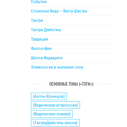
События
Стхапатья-Веда — Васту-Шастра
Тантра
Тантра-Джйотиш
Традиции
Философия
Школа-Ведаврата
Этимология и значение слов
ОСНОВНЫЕ ТЕМЫ («ТЭГИ»):
{Антон-Кузнецов}
{Ведическая-астрология}
{Ведические-знания}
{ТантраДжйотиш-школа}