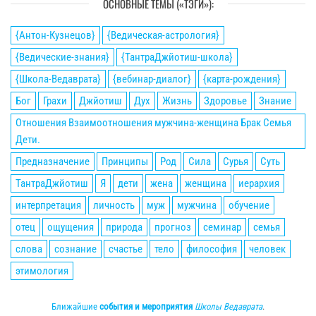
ОСНОВНЫЕ ТЕМЫ («ТЭГИ»):
{Антон-Кузнецов}
{Ведическая-астрология}
{Ведические-знания}
{ТантраДжйотиш-школа}
{Школа-Ведаврата}
{вебинар-диалог}
{карта-рождения}
Бог
Грахи
Джйотиш
Дух
Жизнь
Здоровье
Знание
Отношения Взаимоотношения мужчина-женщина Брак Семья
Дети.
Предназначение
Принципы
Род
Сила
Сурья
Суть
ТантраДжйотиш
Я
дети
жена
женщина
иерархия
интерпретация
личность
муж
мужчина
обучение
отец
ощущения
природа
прогноз
семинар
семья
слова
сознание
счастье
тело
философия
человек
этимология
Ближайшие
события и мероприятия
Школы Ведаврата
.