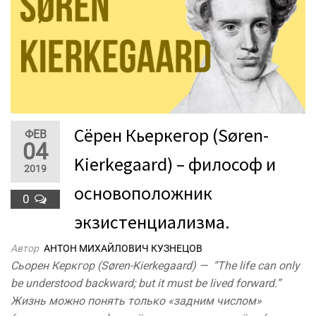
Сёрен Кьеркегор (Søren-
ФЕВ
04
Kierkegaard) – философ и
2019
основоположник
0
экзистенциализма.
Автор
АНТОН МИХАЙЛОВИЧ КУЗНЕЦОВ
Сьорен Керкгор (Søren-Kierkegaard) — “The life can only
be understood backward; but it must be lived forward.”
Жизнь можно понять только «задним числом»