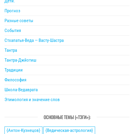
Дети.
Прогноз
Разные советы
События
Стхапатья-Веда — Васту-Шастра
Тантра
Тантра-Джйотиш
Традиции
Философия
Школа-Ведаврата
Этимология и значение слов
ОСНОВНЫЕ ТЕМЫ («ТЭГИ»):
{Антон-Кузнецов}
{Ведическая-астрология}