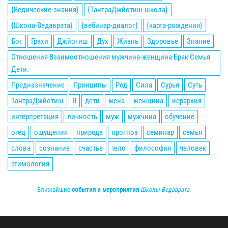
{Ведические-знания}
{ТантраДжйотиш-школа}
{Школа-Ведаврата}
{вебинар-диалог}
{карта-рождения}
Бог
Грахи
Джйотиш
Дух
Жизнь
Здоровье
Знание
Отношения Взаимоотношения мужчина-женщина Брак Семья
Дети.
Предназначение
Принципы
Род
Сила
Сурья
Суть
ТантраДжйотиш
Я
дети
жена
женщина
иерархия
интерпретация
личность
муж
мужчина
обучение
отец
ощущения
природа
прогноз
семинар
семья
слова
сознание
счастье
тело
философия
человек
этимология
Ближайшие
события и мероприятия
Школы Ведаврата
.