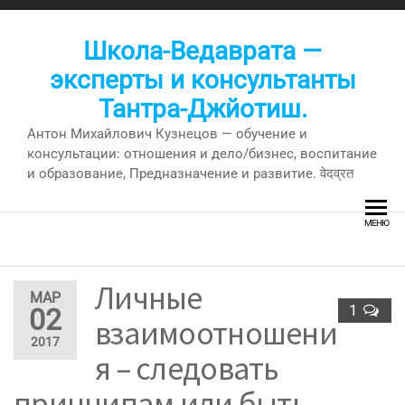
Перейти
к
Школа-Ведаврата —
содержимому
эксперты и консультанты
Тантра-Джйотиш.
Антон Михайлович Кузнецов — обучение и
консультации: отношения и дело/бизнес, воспитание
и образование, Предназначение и развитие. वेदव्रत
МЕНЮ
Личные
МАР
1
02
взаимоотношени
2017
я – следовать
принципам или быть