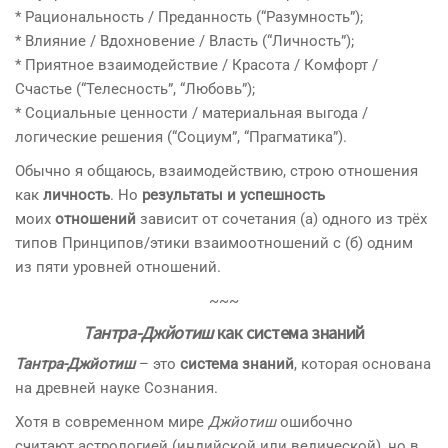
* Рациональность / Преданность (“Разумность”);
* Влияние / Вдохновение / Власть (“Личность”);
* Приятное взаимодействие / Красота / Комфорт /
Счастье (“Телесность”, “Любовь”);
* Социальные ценности / материальная выгода /
логические решения (“Социум”, “Прагматика”).
Обычно я общаюсь, взаимодействию, строю отношения
как
личность
. Но
результаты и успешность
моих
отношений
зависит от сочетания (а) одного из трёх
типов Принципов/этики взаимоотношений с (б) одним
из пяти уровней отношений.
~~~
Тантра-Джйотиш
как
система знаний
Тантра-Джйотиш
– это
система знаний
, которая основана
на древней науке Сознания.
Хотя в современном мире
Джйотиш
ошибочно
считают астрологией (индийской или ведической), но в