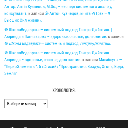
Автор: Антін Кузнецов, M.Sc., – експерт системного аналізу,
консультант.
к записи
➈ Антон Кузнецов, книга «9 Грах — 9
Высших Сил жизни».
☸ ШколаВедаврата — системный подход Тантра-Джйотиш. |
Аюрведа и Панчакарма – здоровье, счастье, долголетие.
к записи
☸
Школа Ведаврата
— системный подход
Тантра-Джйотиш
.
☸ ШколаВедаврата — системный подход Тантра-Джйотиш.
Аюрведа – здоровье, счастье, долголетие.
к записи
Махабхуты —
“ПервоЭлементы”: 5 «Стихий» “Пространство, Воздух, Огонь, Вода,
Земля”
ХРОНОЛОГИЯ:
Хронология: