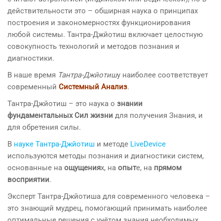
действительности это – обширная наука о принципах
построения и закономерностях функционирования
любой системы. Тантра-Джйотиш включает целостную
совокупность технологий и методов познания и
диагностики.
В наше время
Тантра-Джйотиш
у наиболее соответствует
современный
Системный Анализ
.
Тантра-Джйотиш – это наука о
знании
фундаментальных Сил жизни
для получения Знания, и
для обретения силы.
В
науке Тантра-Джйотиш
и методе
LiveDevice
используются методы познания и диагностики систем,
основанные на
ощущения
х, на
опыт
е, на
прямом
восприятии
.
Эксперт Тантра-Джйотиша для современного человека –
это знающий мудрец, помогающий принимать наиболее
оптимальные решения с учётом знания необходимых