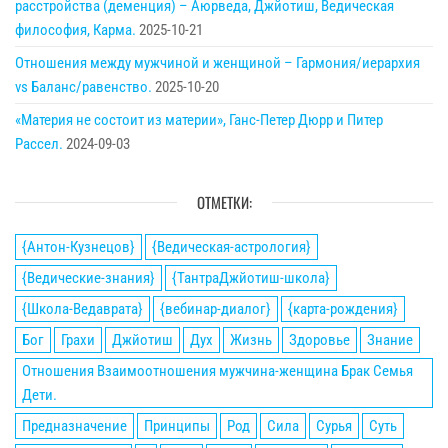
расстройства (деменция) – Аюрведа, Джйотиш, Ведическая
философия, Карма.
2025-10-21
Отношения между мужчиной и женщиной – Гармония/иерархия
vs Баланс/равенство.
2025-10-20
«Материя не состоит из материи», Ганс-Петер Дюрр и Питер
Рассел.
2024-09-03
ОТМЕТКИ:
{Антон-Кузнецов}
{Ведическая-астрология}
{Ведические-знания}
{ТантраДжйотиш-школа}
{Школа-Ведаврата}
{вебинар-диалог}
{карта-рождения}
Бог
Грахи
Джйотиш
Дух
Жизнь
Здоровье
Знание
Отношения Взаимоотношения мужчина-женщина Брак Семья
Дети.
Предназначение
Принципы
Род
Сила
Сурья
Суть