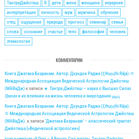
ТантраДжйотиш
Я
дети
жена
женщина
иерархия
интерпретация
личность
муж
мужчина
обучение
отец
ощущения
природа
прогноз
семинар
семья
слова
сознание
счастье
тело
философия
человек
этимология
КОММЕНТАРИИ:
Книга Джатака-Бхаранам. Автор: Дхундхи Раджа (Ḍhuṇḍhi Rāja).🌣
Международная Ассоциация Ведической Астрологии Джйотиш
(МАВаДж)
к записи
☀
Тантра-Джйотиш
— наука о Высших Силах
Грахах
и их влиянии на жизнь человека и мироздания
{4561}
Книга Джатака-Бхаранам. Автор: Дхундхи Раджа (Ḍhuṇḍhi Rāja).
🌣 Международная Ассоциация Ведической Астрологии Джйотиш
(МАВаДж).
к записи
‘Джатака-Бхаранам’ – классический трактат
Джйотиша [«Ведической астрологии»]
книга-семінар «9 Грах – 9 Вищих Сил життя», Тантра-Джйотіш.