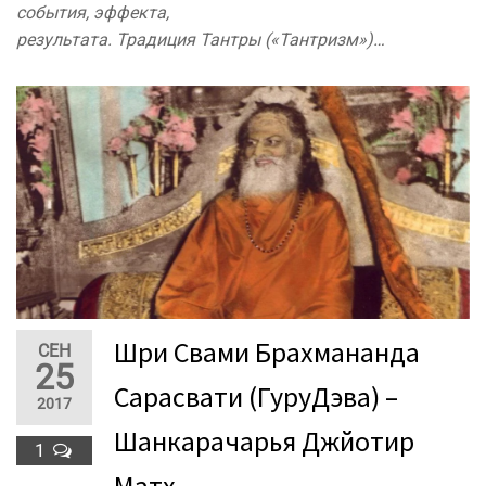
события, эффекта,
результата. Традиция Тантры («Тантризм»)…
Шри Свами Брахмананда
СЕН
25
Сарасвати (ГуруДэва) –
2017
Шанкарачарья Джйотир
1
Матх