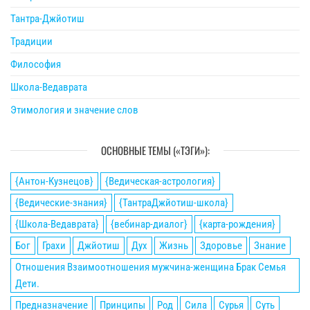
Тантра-Джйотиш
Традиции
Философия
Школа-Ведаврата
Этимология и значение слов
ОСНОВНЫЕ ТЕМЫ («ТЭГИ»):
{Антон-Кузнецов}
{Ведическая-астрология}
{Ведические-знания}
{ТантраДжйотиш-школа}
{Школа-Ведаврата}
{вебинар-диалог}
{карта-рождения}
Бог
Грахи
Джйотиш
Дух
Жизнь
Здоровье
Знание
Отношения Взаимоотношения мужчина-женщина Брак Семья
Дети.
Предназначение
Принципы
Род
Сила
Сурья
Суть