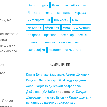
Сила
Сурья
Суть
ТантраДжйотиш
Я
дети
жена
женщина
иерархия
интерпретация
личность
муж
рьи, но
мужчина
обучение
отец
ощущения
ая встреча
природа
прогноз
семинар
семья
ется
слова
сознание
счастье
тело
ми других
философия
человек
этимология
монию его
КОММЕНТАРИИ:
ст.
ное
Книга Джатака-Бхаранам. Автор: Дхундхи
Раджа (Ḍhuṇḍhi Rāja).🌣 Международная
Ассоциация Ведической Астрологии
Джйотиш (МАВаДж)
к записи
☀
Тантра-
Джйотиш
— наука о Высших Силах
Грахах
и
. Свами
их влиянии на жизнь человека и
евера и