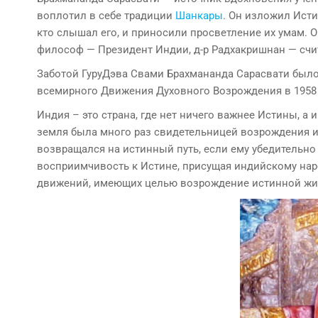
воплотил в себе традиции
Шанкары
. Он изложил Исти
кто слышал его, и приносили просветление их умам.
философ — Президент Индии, д-р Радхакришнан — сч
Заботой ГуруДэва Свами Брахмананда Сарасвати было
всемирного Движения Духовного Возрождения в 1958 го
Индия – это страна, где нет ничего важнее Истины, а 
земля была много раз свидетельницей возрождения 
возвращался на истинный путь, если ему убедительно 
восприимчивость к Истине, присущая индийскому нар
движений, имеющих целью возрождение истинной жиз