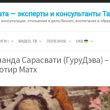
та — эксперты и консультанты Т
онсультации: отношения и дело/бизнес, воспитание и образо
ИГИ |
ВИДЕО, ТВ
ПОЛЕЗНОЕ
UKR
нда Сарасвати (ГуруДэва) –
отир Матх