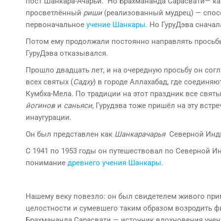
пост Шанкара-Ачарьи. Но Брахмананда Сарасвати— ка
просветлённый
риши
(реализованный мудрец) — спос
первоначальное
учение Шанкары
. Но ГуруДэва сначал
Потом ему продолжали постоянно направлять просьбы п
ГуруДэва отказывался.
Прошло двадцать лет, и на очередную просьбу он согл
всех святых (
Садху
) в городе Аллахабад, где соединя
Кумбха-Мела. По традиции на этот праздник все святы
йогинов
и
саньяси
, Гурудэва тоже пришёл на эту встр
инаугурации.
Он был представлен как
Шанкарачарья
Северной Индии
С 1941 по 1953 годы он путешествовал по Северной 
понимание
древнего учения Шанкары
.
Нашему веку повезло: он был свидетелем живого при
целостности и сумевшего таким образом возродить ф
Брахмананда Сарасвати — источник вдохновения уче