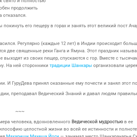
к свято и полностью
обен продолжить
а отказался.
окинуть его пещеру в горах и занять этот великий пост Ача
асился. Регулярно (каждые 12 лет) в Индии происходит больш
ются две священные реки Ганга и Ямуна. Этот праздник называ
е выходят из своих пещер, спускаются с гор. Вместе с тысяча
ечу. На ней сторонники
традиции Шанкары
организовали цере
. И ГуруДева принял оказанные ему почести и занял этот по
Индии, преподавал Ведический Знаний и давал людям правиль
~~~
мера человека, вдохновленного
Ведической мудростью
в ее
илософию целостной жизни во всей ее истинности и полноте
ния
Махариши Махеша Йоги
— занимал место Шанкарачарьи С