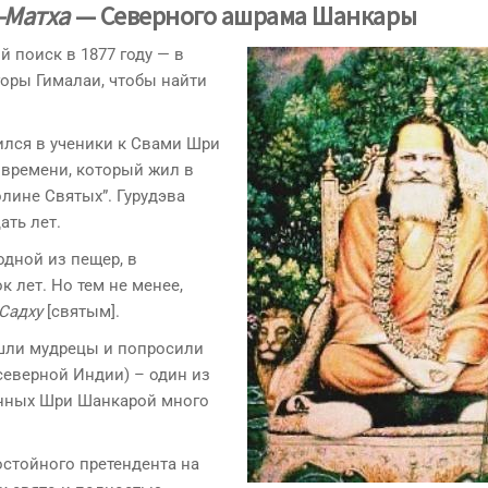
-Матха
— Северного ашрама Шанкары
й поиск в 1877 году — в
горы Гималаи, чтобы найти
сился в ученики к Свами Шри
 времени, который жил в
олине Святых”. Гурудэва
ать лет.
одной из пещер, в
 лет. Но тем не менее,
Садху
[святым].
ишли мудрецы и попросили
северной Индии) – один из
анных Шри Шанкарой много
остойного претендента на