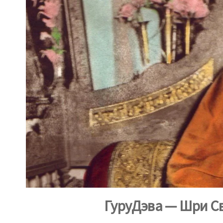
ГуруДэва — Шри
С