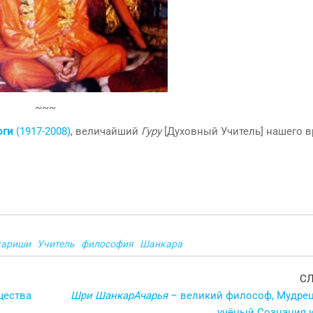
~~~
оги
(1917-2008)
, величайший
Гуру
[Духовный Учитель] нашего в
хариши
Учитель
философия
Шанкара
С
щества
Шри ШанкарАчарья
– великий философ, Мудрец 
учёный Сознания 