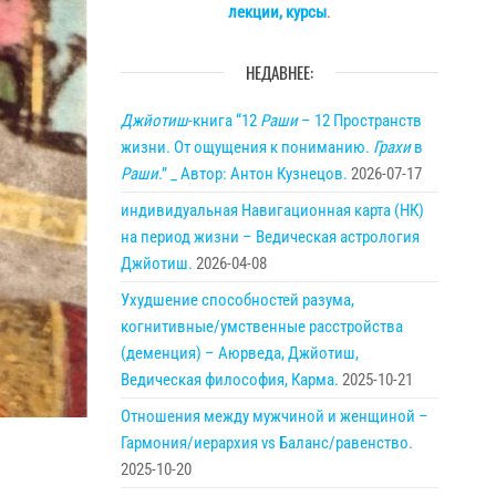
лекции, курсы
.
НЕДАВНЕЕ:
Джйотиш
-книга “12
Раши
– 12 Пространств
жизни. От ощущения к пониманию.
Грахи
в
Раши
.” _ Автор: Антон Кузнецов.
2026-07-17
индивидуальная Навигационная карта (НК)
на период жизни – Ведическая астрология
Джйотиш.
2026-04-08
Ухудшение способностей разума,
когнитивные/умственные расстройства
(деменция) – Аюрведа, Джйотиш,
Ведическая философия, Карма.
2025-10-21
Отношения между мужчиной и женщиной –
Гармония/иерархия vs Баланс/равенство.
2025-10-20