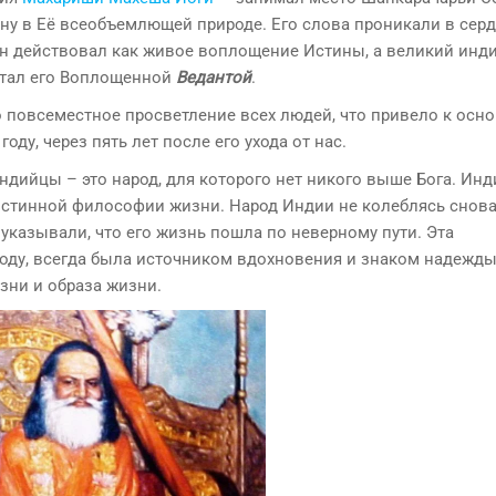
ну в Её всеобъемлющей природе. Его слова проникали в серд
 Он действовал как живое воплощение Истины, а великий инд
итал его Воплощенной
Ведантой
.
 повсеместное просветление всех людей, что привело к осн
ду, через пять лет после его ухода от нас.
индийцы – это народ, для которого нет никого выше Бога. Ин
истинной философии жизни. Народ Индии не колеблясь снов
указывали, что его жизнь пошла по неверному пути. Эта
оду, всегда была источником вдохновения и знаком надежды
ни и образа жизни.