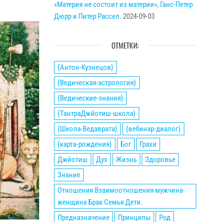
«Материя не состоит из материи», Ганс-Петер
Дюрр и Питер Рассел.
2024-09-03
ОТМЕТКИ:
{Антон-Кузнецов}
{Ведическая-астрология}
{Ведические-знания}
{ТантраДжйотиш-школа}
{Школа-Ведаврата}
{вебинар-диалог}
{карта-рождения}
Бог
Грахи
Джйотиш
Дух
Жизнь
Здоровье
Знание
Отношения Взаимоотношения мужчина-
женщина Брак Семья Дети.
Предназначение
Принципы
Род