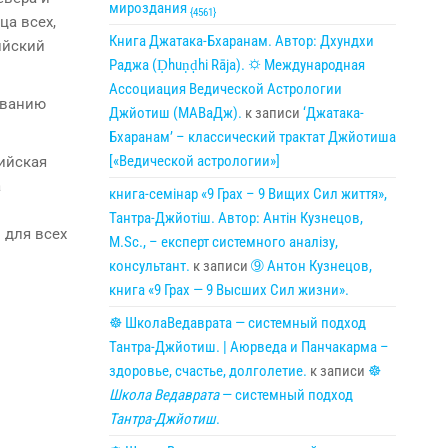
мироздания
{4561}
ца всех,
Книга Джатака-Бхаранам. Автор: Дхундхи
ийский
Раджа (Ḍhuṇḍhi Rāja). 🌣 Международная
Ассоциация Ведической Астрологии
ованию
Джйотиш (МАВаДж).
к записи
‘Джатака-
Бхаранам’ – классический трактат Джйотиша
[«Ведической астрологии»]
дийская
а
книга-семінар «9 Грах – 9 Вищих Сил життя»,
Тантра-Джйотіш. Автор: Антін Кузнецов,
 для всех
M.Sc., – експерт системного аналізу,
консультант.
к записи
➈ Антон Кузнецов,
книга «9 Грах — 9 Высших Сил жизни».
☸ ШколаВедаврата — системный подход
Тантра-Джйотиш. | Аюрведа и Панчакарма –
здоровье, счастье, долголетие.
к записи
☸
Школа Ведаврата
— системный подход
Тантра-Джйотиш
.