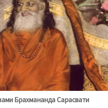
вами Брахмананда Сарасвати