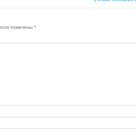
 поля помечены
*