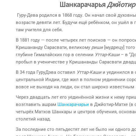
Шанкарачарья
Джйотир
Гуру-Дева родился в 1868 году. Он начал свой духовны
возрасте девяти лет. Будучи ещё ребёнком, он ушёл в 
там учителя для себя.
В 1881 году — после четырех лет поисков — он попро
Кришананду Сарасвати, великому
риши
[мудрецу] того
глубине Гималайских гор в селении
Уттар-Каши
– в “Д
пробыл в ученичестве у Кришананды Сарасвати двадц
В 34 года ГуруДэва оставил
Уттар-Каши
и уединился в 
центральной Индии, где жил в полном уединении сорок
вовсе не выходя на люди, он стал широко известным
Через двадцать лет его уединённой жизни к нему пр
возглавить ашрам
Шанкарачарьи
в Джйотир-Матхе (в 
четырёх Матхов Шанкары и центров обучения, основ
столетий назад.
За последние сто пятьдестят лет не было ни одного д