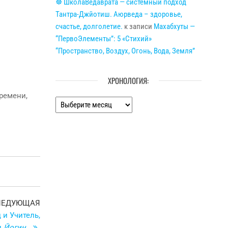
☸ ШколаВедаврата — системный подход
Тантра-Джйотиш. Аюрведа – здоровье,
счастье, долголетие.
к записи
Махабхуты —
“ПервоЭлементы”: 5 «Стихий»
“Пространство, Воздух, Огонь, Вода, Земля”
ХРОНОЛОГИЯ:
ремени,
Хронология:
Следующая
ЛЕДУЮЩАЯ
запись
и Учитель,
и
Йогин
.