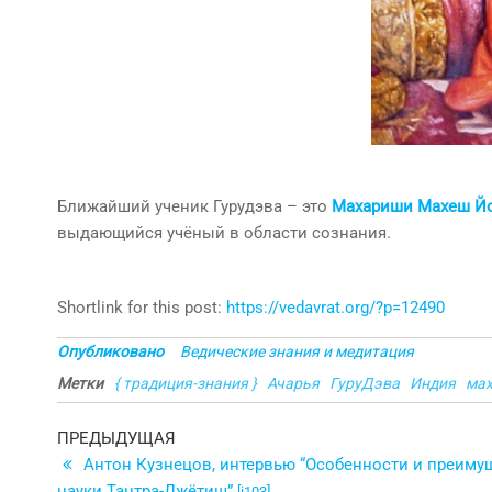
Ближайший ученик Гурудэва – это
Махариши Махеш Й
выдающийся учёный в области сознания.
Shortlink for this post:
https://vedavrat.org/?p=12490
Опубликовано
Ведические знания и медитация
Метки
{ традиция-знания }
Ачарья
ГуруДэва
Индия
ма
Навигация
Предыдущая
ПРЕДЫДУЩАЯ
запись
Антон Кузнецов, интервью “Особенности и преиму
по
науки Тантра-Джётиш”
[i103]