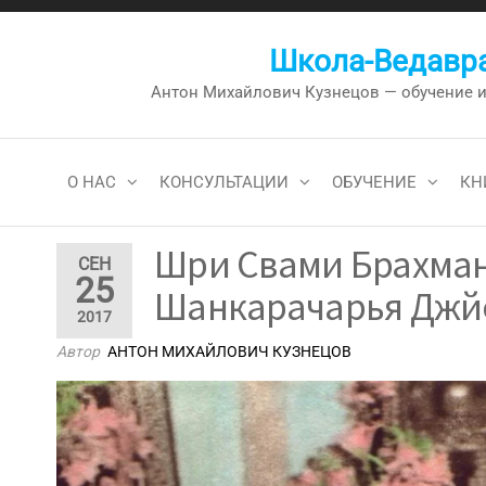
Перейти
к
Школа-Ведавра
содержимому
Антон Михайлович Кузнецов — обучение и к
О НАС
КОНСУЛЬТАЦИИ
ОБУЧЕНИЕ
КН
Шри Свами Брахмана
СЕН
25
Шанкарачарья Джй
2017
Автор
АНТОН МИХАЙЛОВИЧ КУЗНЕЦОВ