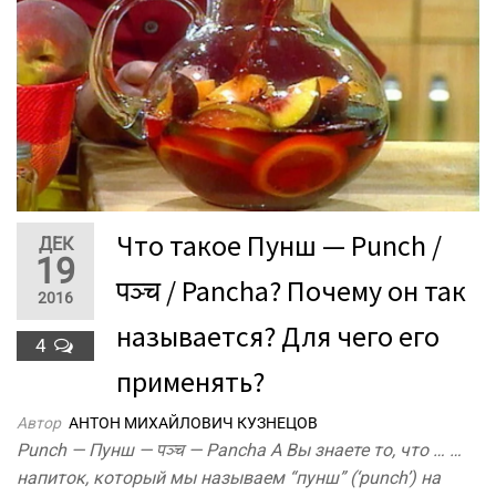
Что такое Пунш — Punch /
ДЕК
19
पञ्च / Pancha? Почему он так
2016
называется? Для чего его
4
применять?
Автор
АНТОН МИХАЙЛОВИЧ КУЗНЕЦОВ
Punch — Пунш — पञ्च — Pancha А Вы знаете то, что … …
напиток, который мы называем “пунш” (‘punch’) на