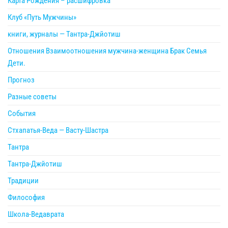
Карта Рождения – расшифровка
Клуб «Путь Мужчины»
книги, журналы — Тантра-Джйотиш
Отношения Взаимоотношения мужчина-женщина Брак Семья
Дети.
Прогноз
Разные советы
События
Стхапатья-Веда — Васту-Шастра
Тантра
Тантра-Джйотиш
Традиции
Философия
Школа-Ведаврата