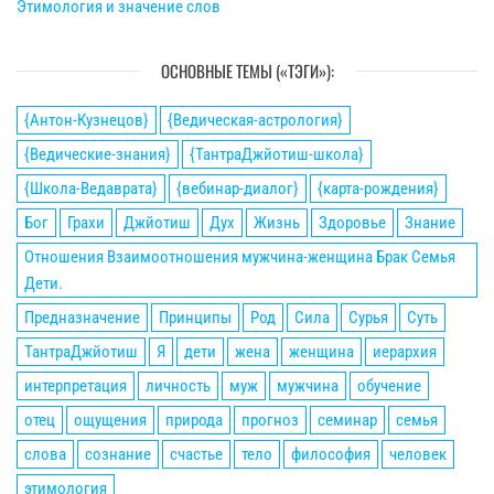
Этимология и значение слов
ОСНОВНЫЕ ТЕМЫ («ТЭГИ»):
{Антон-Кузнецов}
{Ведическая-астрология}
{Ведические-знания}
{ТантраДжйотиш-школа}
{Школа-Ведаврата}
{вебинар-диалог}
{карта-рождения}
Бог
Грахи
Джйотиш
Дух
Жизнь
Здоровье
Знание
Отношения Взаимоотношения мужчина-женщина Брак Семья
Дети.
Предназначение
Принципы
Род
Сила
Сурья
Суть
ТантраДжйотиш
Я
дети
жена
женщина
иерархия
интерпретация
личность
муж
мужчина
обучение
отец
ощущения
природа
прогноз
семинар
семья
слова
сознание
счастье
тело
философия
человек
этимология