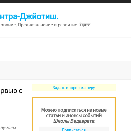
антра-Джйотиш.
вание, Предназначение и развитие. वेदव्रत
Задать вопрос мастеру
рвью с
Можно подписаться на новые
статьи и анонсы событий
Школы Ведаврата
:
олучаем
Подписаться