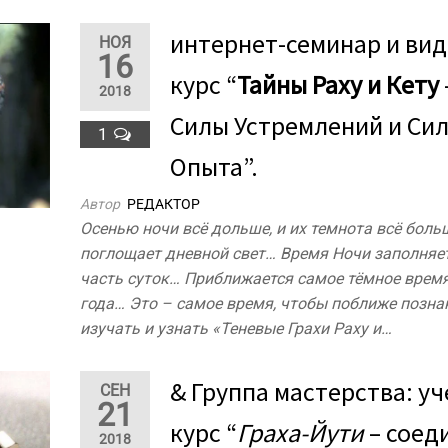
интернет-семинар и вид
НОЯ
16
курс “
Тайны Раху и Кету
2018
Силы Устремлений и Си
1
Опыта”​.
Автор
РЕДАКТОР
Осенью ночи всё дольше, и их темнота всё боль
поглощает дневной свет… Время Ночи заполня
часть суток… Приближается самое тёмное врем
года… Это – самое время, чтобы поближе позна
изучать и узнать «Теневые Грахи Раху и…
& Группа мастерства: у
СЕН
21
курс “
Граха-Йути
– соед
2018