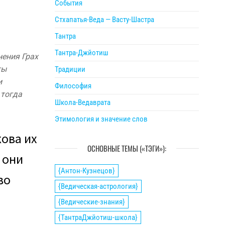
События
Стхапатья-Веда — Васту-Шастра
Тантра
Тантра-Джйотиш
нения Грах
ты
Традиции
и
Философия
 тогда
Школа-Ведаврата
Этимология и значение слов
кова их
ОСНОВНЫЕ ТЕМЫ («ТЭГИ»):
 они
{Антон-Кузнецов}
во
{Ведическая-астрология}
{Ведические-знания}
{ТантраДжйотиш-школа}