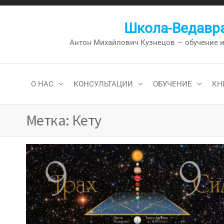
Перейти
к
Школа-Ведавра
содержимому
Антон Михайлович Кузнецов — обучение и к
О НАС
КОНСУЛЬТАЦИИ
ОБУЧЕНИЕ
КН
Метка:
Кету