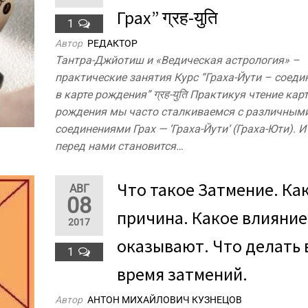
Грах” ग्रह-युति
1
Автор
РЕДАКТОР
Тантра-Джйотиш и «Ведическая астрология» –
практические занятия Курс “Граха-Йути – соеди
в карте рождения” ग्रह-युति Практикуя чтение кар
рождения мы часто сталкиваемся с различным
соединениями Грах — ‘Граха-Йути‘ (Граха-Юти). И
перед нами становится…
Что такое Затмение. Ка
АВГ
08
причина. Какое влияние
2017
оказывают. Что делать 
1
время затмений.
Автор
АНТОН МИХАЙЛОВИЧ КУЗНЕЦОВ