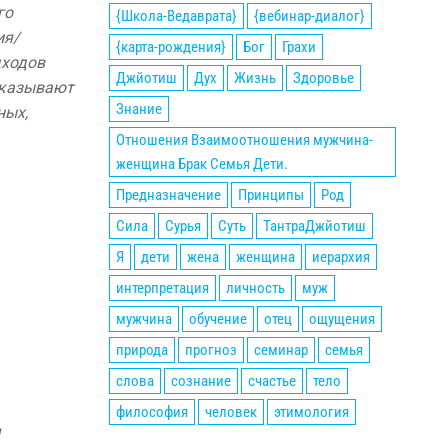
го
{Школа-Ведаврата}
{вебинар-диалог}
ия/
{карта-рождения}
Бог
Грахи
дходов
Джйотиш
Дух
Жизнь
Здоровье
оказывают
Знание
ных,
Отношения Взаимоотношения мужчина-
женщина Брак Семья Дети.
Предназначение
Принципы
Род
Сила
Сурья
Суть
ТантраДжйотиш
Я
дети
жена
женщина
иерархия
интерпретация
личность
муж
мужчина
обучение
отец
ощущения
природа
прогноз
семинар
семья
слова
сознание
счастье
тело
философия
человек
этимология
я