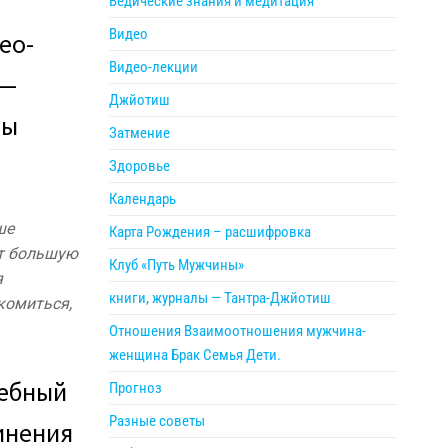
Ведические знания и медитация
Видео
ео-
Видео-лекции
—
Джйотиш
лы
Затмение
Здоровье
Календарь
ше
Карта Рождения – расшифровка
ет большую
Клуб «Путь Мужчины»
я
книги, журналы — Тантра-Джйотиш
комиться,
Отношения Взаимоотношения мужчина-
женщина Брак Семья Дети.
чебный
Прогноз
Разные советы
инения