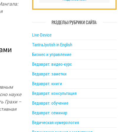
Мангала:
 я
РАЗДЕЛЫ/РУБРИКИ САЙТА:
Live-Device
TantraJyotish in English
ами
Бизнес и управление
Ведаврат: видео-курс
Ведаврат: заметки
Ведаврат: книги
ивным
Ведаврат: консультация
сно науке
ь Грахи –
Ведаврат: обучение
ктивная
Ведаврат: семинар
Ведическая нумерология