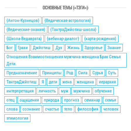
ОСНОВНЫЕ ТЕМЫ («ТЭГИ»):
{Антон-Кузнецов}
{Ведическая-астрология}
{Ведические-знания}
{ТантраДжйотиш-школа}
{Школа-Ведаврата}
{вебинар-диалог}
{карта-рождения}
Бог
Грахи
Джйотиш
Дух
Жизнь
Здоровье
Знание
Отношения Взаимоотношения мужчина-женщина Брак Семья
Дети.
Предназначение
Принципы
Род
Сила
Сурья
Суть
ТантраДжйотиш
Я
дети
жена
женщина
иерархия
интерпретация
личность
муж
мужчина
обучение
отец
ощущения
природа
прогноз
семинар
семья
слова
сознание
счастье
тело
философия
человек
этимология