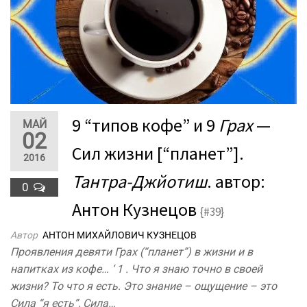
9 “типов кофе” и 9
Грах
—
МАЙ
02
Сил жизни [“планет”].
2016
Тантра-Джйотиш
. автор:
0
Антон Кузнецов
{#39}
Автор
АНТОН МИХАЙЛОВИЧ КУЗНЕЦОВ
Проявления девяти Грах (“планет”) в жизни и в
напитках из кофе… ‘ 1 . Что я знаю точно в своей
жизни? То что я есть. Это знание – ощущение – это
Сила “я есть”, Сила…