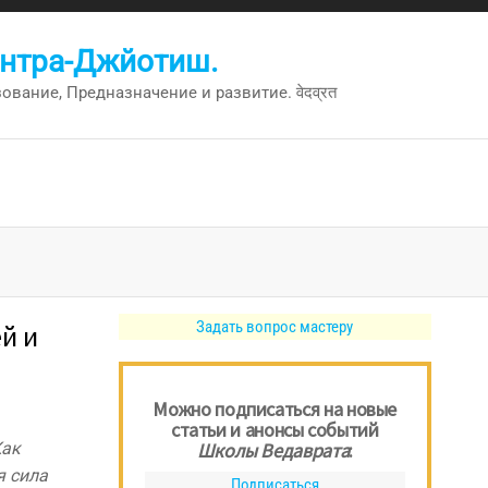
антра-Джйотиш.
вание, Предназначение и развитие. वेदव्रत
Задать вопрос мастеру
й и
Можно подписаться на новые
статьи и анонсы событий
Как
Школы Ведаврата
:
я сила
Подписаться