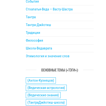
События
Стхапатья-Веда — Васту-Шастра
Тантра
Тантра-Джйотиш
Традиции
Философия
Школа-Ведаврата
Этимология и значение слов
ОСНОВНЫЕ ТЕМЫ («ТЭГИ»):
{Антон-Кузнецов}
{Ведическая-астрология}
{Ведические-знания}
{ТантраДжйотиш-школа}