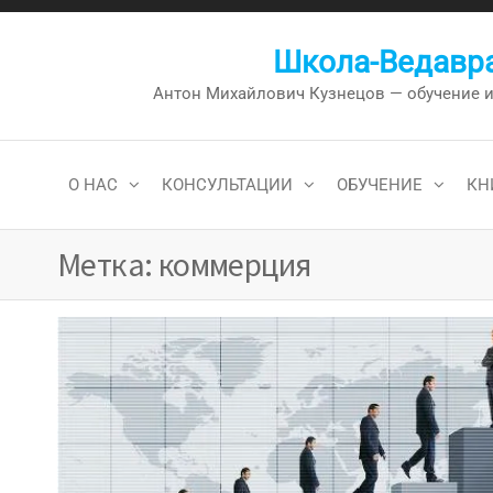
Перейти
к
Школа-Ведавра
содержимому
Антон Михайлович Кузнецов — обучение и к
О НАС
КОНСУЛЬТАЦИИ
ОБУЧЕНИЕ
КН
Метка:
коммерция