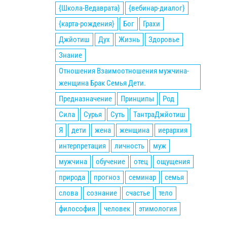
{Школа-Ведаврата}
{вебинар-диалог}
{карта-рождения}
Бог
Грахи
Джйотиш
Дух
Жизнь
Здоровье
Знание
Отношения Взаимоотношения мужчина-
женщина Брак Семья Дети.
Предназначение
Принципы
Род
Сила
Сурья
Суть
ТантраДжйотиш
Я
дети
жена
женщина
иерархия
интерпретация
личность
муж
мужчина
обучение
отец
ощущения
природа
прогноз
семинар
семья
слова
сознание
счастье
тело
философия
человек
этимология