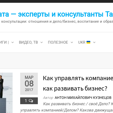
та — эксперты и консультанты Т
онсультации: отношения и дело/бизнес, воспитание и образо
ИГИ |
ВИДЕО, ТВ
ПОЛЕЗНОЕ
UKR
Как управлять компание
МАР
08
как развивать бизнес?
2017
Автор
АНТОН МИХАЙЛОВИЧ КУЗНЕЦОВ
1
Как развивать бизнес / своё Дело? 
управлять компанией/Делом? Какова движуща