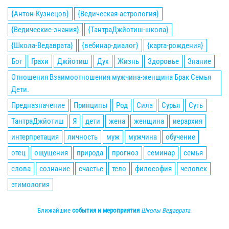
{Антон-Кузнецов}
{Ведическая-астрология}
{Ведические-знания}
{ТантраДжйотиш-школа}
{Школа-Ведаврата}
{вебинар-диалог}
{карта-рождения}
Бог
Грахи
Джйотиш
Дух
Жизнь
Здоровье
Знание
Отношения Взаимоотношения мужчина-женщина Брак Семья
Дети.
Предназначение
Принципы
Род
Сила
Сурья
Суть
ТантраДжйотиш
Я
дети
жена
женщина
иерархия
интерпретация
личность
муж
мужчина
обучение
отец
ощущения
природа
прогноз
семинар
семья
слова
сознание
счастье
тело
философия
человек
этимология
Ближайшие
события и мероприятия
Школы Ведаврата
.