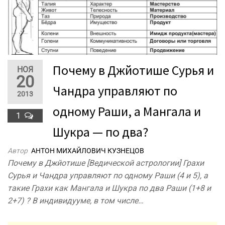
Почему в Джйотише Сурья и
НОЯ
20
Чандра управляют по
2013
одному Раши, а Мангала и
1
Шукра — по два?
Автор
АНТОН МИХАЙЛОВИЧ КУЗНЕЦОВ
Почему в Джйотише [Ведической астрологии] Грахи
Сурья и Чандра управляют по одному Раши (4 и 5), а
такие Грахи как Мангала и Шукра по два Раши (1+8 и
2+7) ? В индивидууме, в том числе…