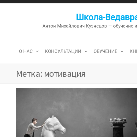
Перейти
к
Школа-Ведавра
содержимому
Антон Михайлович Кузнецов — обучение и к
О НАС
КОНСУЛЬТАЦИИ
ОБУЧЕНИЕ
КН
Метка:
мотивация