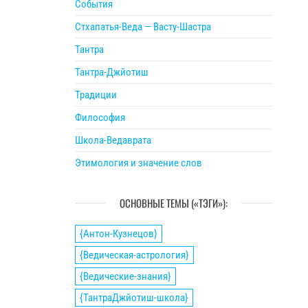
События
Стхапатья-Веда — Васту-Шастра
Тантра
Тантра-Джйотиш
Традиции
Философия
Школа-Ведаврата
Этимология и значение слов
ОСНОВНЫЕ ТЕМЫ («ТЭГИ»):
{Антон-Кузнецов}
{Ведическая-астрология}
{Ведические-знания}
{ТантраДжйотиш-школа}