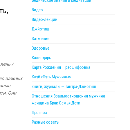
Ведические знания и медитация
ть,
Видео
Видео-лекции
Джйотиш
Затмение
Здоровье
Календарь
 лень /
Карта Рождения – расшифровка
Клуб «Путь Мужчины»
нию важных
анные
книги, журналы — Тантра-Джйотиш
ти. Они
Отношения Взаимоотношения мужчина-
женщина Брак Семья Дети.
Прогноз
Разные советы