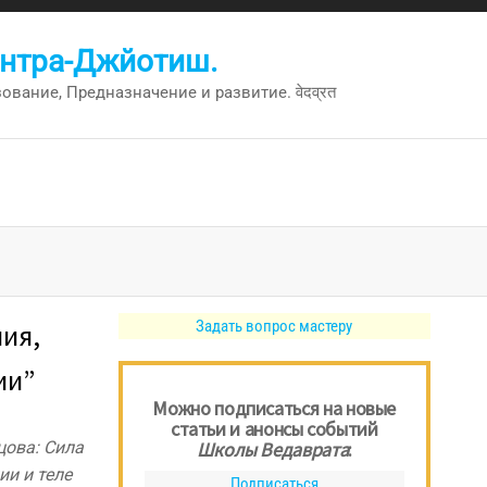
антра-Джйотиш.
вание, Предназначение и развитие. वेदव्रत
Задать вопрос мастеру
ия,
ии”
Можно подписаться на новые
статьи и анонсы событий
цова: Сила
Школы Ведаврата
:
ии и теле
Подписаться