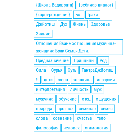
{Школа-Ведаврата}
{вебинар-диалог}
{карта-рождения}
Бог
Грахи
Джйотиш
Дух
Жизнь
Здоровье
Знание
Отношения Взаимоотношения мужчина-
женщина Брак Семья Дети.
Предназначение
Принципы
Род
Сила
Сурья
Суть
ТантраДжйотиш
Я
дети
жена
женщина
иерархия
интерпретация
личность
муж
мужчина
обучение
отец
ощущения
природа
прогноз
семинар
семья
слова
сознание
счастье
тело
философия
человек
этимология