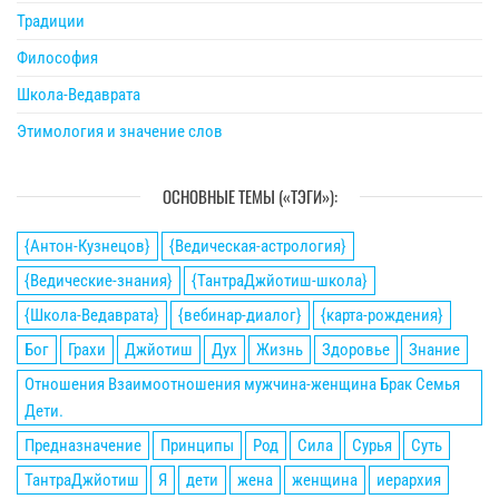
Традиции
Философия
Школа-Ведаврата
Этимология и значение слов
ОСНОВНЫЕ ТЕМЫ («ТЭГИ»):
{Антон-Кузнецов}
{Ведическая-астрология}
{Ведические-знания}
{ТантраДжйотиш-школа}
{Школа-Ведаврата}
{вебинар-диалог}
{карта-рождения}
Бог
Грахи
Джйотиш
Дух
Жизнь
Здоровье
Знание
Отношения Взаимоотношения мужчина-женщина Брак Семья
Дети.
Предназначение
Принципы
Род
Сила
Сурья
Суть
ТантраДжйотиш
Я
дети
жена
женщина
иерархия