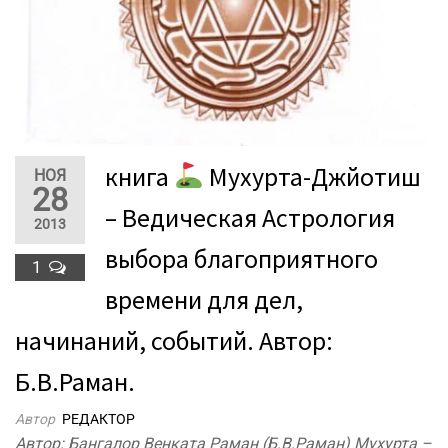
книга
Мухурта-Джйотиш
НОЯ
28
– Ведическая Астрология
2013
выбора благоприятного
1
времени для дел,
начинаний, событий. Автор:
Б.В.Раман.
Автор
РЕДАКТОР
Автор: Бангалор Венката Раман (Б.В.Раман) Мухурта –