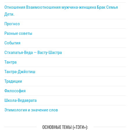
Отношения Взаимоотношения мужчина-женщина Брак Семья
Дети.
Прогноз
Разные советы
События
Стхапатья-Веда — Васту-Шастра
Тантра
Тантра-Джйотиш
Традиции
Философия
Школа-Ведаврата
Этимология и значение слов
ОСНОВНЫЕ ТЕМЫ («ТЭГИ»):