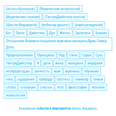
{Антон-Кузнецов}
{Ведическая-астрология}
{Ведические-знания}
{ТантраДжйотиш-школа}
{Школа-Ведаврата}
{вебинар-диалог}
{карта-рождения}
Бог
Грахи
Джйотиш
Дух
Жизнь
Здоровье
Знание
Отношения Взаимоотношения мужчина-женщина Брак Семья
Дети.
Предназначение
Принципы
Род
Сила
Сурья
Суть
ТантраДжйотиш
Я
дети
жена
женщина
иерархия
интерпретация
личность
муж
мужчина
обучение
отец
ощущения
природа
прогноз
семинар
семья
слова
сознание
счастье
тело
философия
человек
этимология
Ближайшие
события и мероприятия
Школы Ведаврата
.