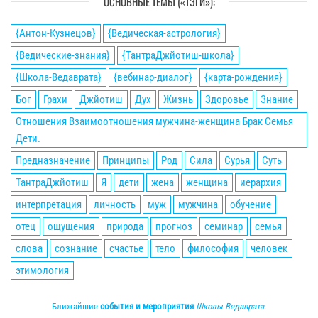
ОСНОВНЫЕ ТЕМЫ («ТЭГИ»):
{Антон-Кузнецов}
{Ведическая-астрология}
{Ведические-знания}
{ТантраДжйотиш-школа}
{Школа-Ведаврата}
{вебинар-диалог}
{карта-рождения}
Бог
Грахи
Джйотиш
Дух
Жизнь
Здоровье
Знание
Отношения Взаимоотношения мужчина-женщина Брак Семья
Дети.
Предназначение
Принципы
Род
Сила
Сурья
Суть
ТантраДжйотиш
Я
дети
жена
женщина
иерархия
интерпретация
личность
муж
мужчина
обучение
отец
ощущения
природа
прогноз
семинар
семья
слова
сознание
счастье
тело
философия
человек
этимология
Ближайшие
события и мероприятия
Школы Ведаврата
.