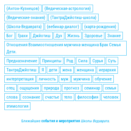
{Антон-Кузнецов}
{Ведическая-астрология}
{Ведические-знания}
{ТантраДжйотиш-школа}
{Школа-Ведаврата}
{вебинар-диалог}
{карта-рождения}
Бог
Грахи
Джйотиш
Дух
Жизнь
Здоровье
Знание
Отношения Взаимоотношения мужчина-женщина Брак Семья
Дети.
Предназначение
Принципы
Род
Сила
Сурья
Суть
ТантраДжйотиш
Я
дети
жена
женщина
иерархия
интерпретация
личность
муж
мужчина
обучение
отец
ощущения
природа
прогноз
семинар
семья
слова
сознание
счастье
тело
философия
человек
этимология
Ближайшие
события и мероприятия
Школы Ведаврата
.