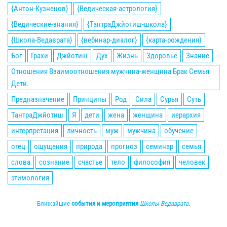
{Антон-Кузнецов}
{Ведическая-астрология}
{Ведические-знания}
{ТантраДжйотиш-школа}
{Школа-Ведаврата}
{вебинар-диалог}
{карта-рождения}
Бог
Грахи
Джйотиш
Дух
Жизнь
Здоровье
Знание
Отношения Взаимоотношения мужчина-женщина Брак Семья
Дети.
Предназначение
Принципы
Род
Сила
Сурья
Суть
ТантраДжйотиш
Я
дети
жена
женщина
иерархия
интерпретация
личность
муж
мужчина
обучение
отец
ощущения
природа
прогноз
семинар
семья
слова
сознание
счастье
тело
философия
человек
этимология
Ближайшие
события и мероприятия
Школы Ведаврата
.