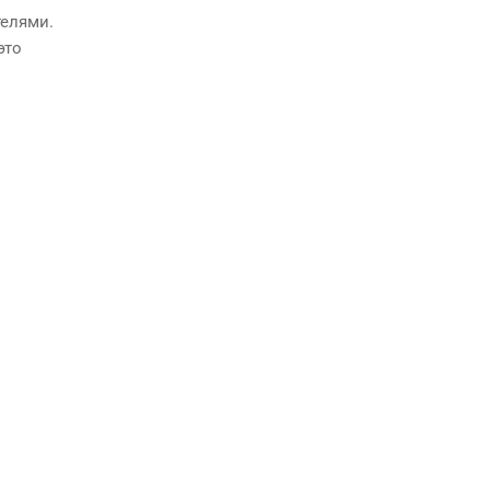
телями.
это