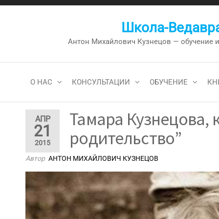
Перейти
к
Школа-Ведавра
содержимому
Антон Михайлович Кузнецов — обучение и к
О НАС
КОНСУЛЬТАЦИИ
ОБУЧЕНИЕ
КН
Тамара Кузнецова, 
АПР
21
родительство”
2015
Автор
АНТОН МИХАЙЛОВИЧ КУЗНЕЦОВ