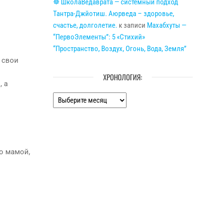
☸ ШколаВедаврата — системный подход
Тантра-Джйотиш. Аюрведа – здоровье,
счастье, долголетие.
к записи
Махабхуты —
“ПервоЭлементы”: 5 «Стихий»
“Пространство, Воздух, Огонь, Вода, Земля”
 свои
ХРОНОЛОГИЯ:
, а
Хронология:
то мамой,