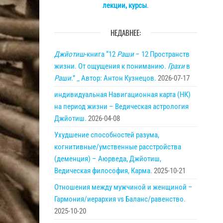
лекции, курсы
.
НЕДАВНЕЕ:
Джйотиш
-книга “12
Раши
– 12 Пространств
жизни. От ощущения к пониманию.
Грахи
в
Раши
.” _ Автор: Антон Кузнецов.
2026-07-17
индивидуальная Навигационная карта (НК)
на период жизни – Ведическая астрология
Джйотиш.
2026-04-08
Ухудшение способностей разума,
когнитивные/умственные расстройства
(деменция) – Аюрведа, Джйотиш,
Ведическая философия, Карма.
2025-10-21
Отношения между мужчиной и женщиной –
Гармония/иерархия vs Баланс/равенство.
2025-10-20