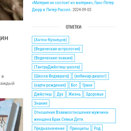
«Материя не состоит из материи», Ганс-Петер
Дюрр и Питер Рассел.
2024-09-03
ОТМЕТКИ:
щин
{Антон-Кузнецов}
{Ведическая-астрология}
{Ведические-знания}
{ТантраДжйотиш-школа}
{Школа-Ведаврата}
{вебинар-диалог}
 в
 каждый
{карта-рождения}
Бог
Грахи
Джйотиш
Дух
Жизнь
Здоровье
Знание
Отношения Взаимоотношения мужчина-
женщина Брак Семья Дети.
Предназначение
Принципы
Род