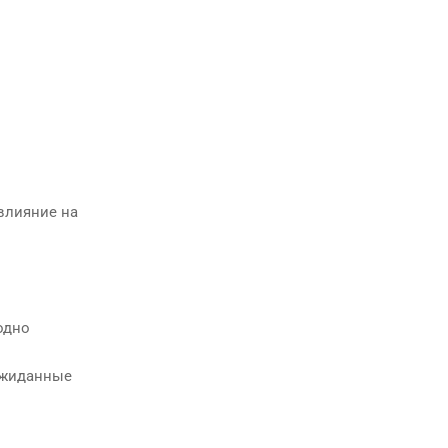
 влияние на
одно
еожиданные