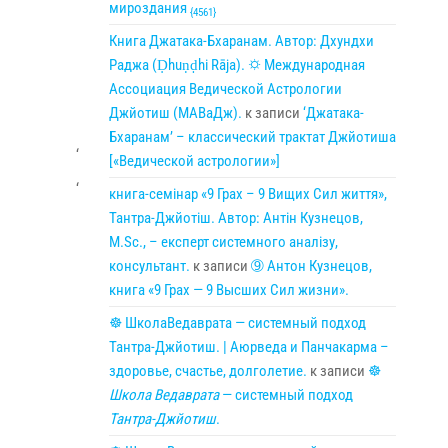
мироздания
{4561}
Книга Джатака-Бхаранам. Автор: Дхундхи
Раджа (Ḍhuṇḍhi Rāja). 🌣 Международная
Ассоциация Ведической Астрологии
Джйотиш (МАВаДж).
к записи
‘Джатака-
Бхаранам’ – классический трактат Джйотиша
‘
[«Ведической астрологии»]
‘
книга-семінар «9 Грах – 9 Вищих Сил життя»,
Тантра-Джйотіш. Автор: Антін Кузнецов,
M.Sc., – експерт системного аналізу,
консультант.
к записи
➈ Антон Кузнецов,
книга «9 Грах — 9 Высших Сил жизни».
☸ ШколаВедаврата — системный подход
Тантра-Джйотиш. | Аюрведа и Панчакарма –
здоровье, счастье, долголетие.
к записи
☸
Школа Ведаврата
— системный подход
Тантра-Джйотиш
.