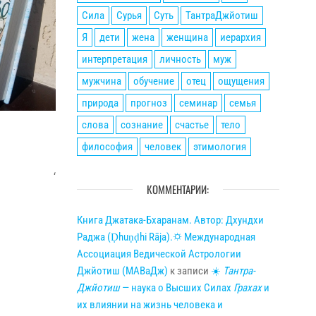
Сила
Сурья
Суть
ТантраДжйотиш
Я
дети
жена
женщина
иерархия
интерпретация
личность
муж
мужчина
обучение
отец
ощущения
природа
прогноз
семинар
семья
слова
сознание
счастье
тело
философия
человек
этимология
‘
КОММЕНТАРИИ:
Книга Джатака-Бхаранам. Автор: Дхундхи
Раджа (Ḍhuṇḍhi Rāja).🌣 Международная
Ассоциация Ведической Астрологии
Джйотиш (МАВаДж)
к записи
☀
Тантра-
Джйотиш
— наука о Высших Силах
Грахах
и
их влиянии на жизнь человека и