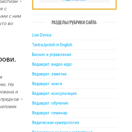
риотизм –
я с
ыми с ним
РАЗДЕЛЫ/РУБРИКИ САЙТА:
что во
Live-Device
TantraJyotish in English
Бизнес и управление
рови.
Ведаврат: видео-курс
Ведаврат: заметки
я
Ведаврат: книги
ию. На
рована и
Ведаврат: консультация
 предков –
Ведаврат: обучение
 человек
Ведаврат: семинар
Ведическая нумерология