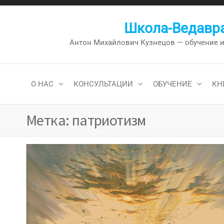
Перейти
к
Школа-Ведавра
содержимому
Антон Михайлович Кузнецов — обучение и к
О НАС
КОНСУЛЬТАЦИИ
ОБУЧЕНИЕ
КН
Метка:
патриотизм