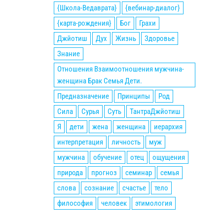
{Школа-Ведаврата}
{вебинар-диалог}
{карта-рождения}
Бог
Грахи
Джйотиш
Дух
Жизнь
Здоровье
Знание
Отношения Взаимоотношения мужчина-
женщина Брак Семья Дети.
Предназначение
Принципы
Род
Сила
Сурья
Суть
ТантраДжйотиш
Я
дети
жена
женщина
иерархия
интерпретация
личность
муж
мужчина
обучение
отец
ощущения
природа
прогноз
семинар
семья
слова
сознание
счастье
тело
философия
человек
этимология