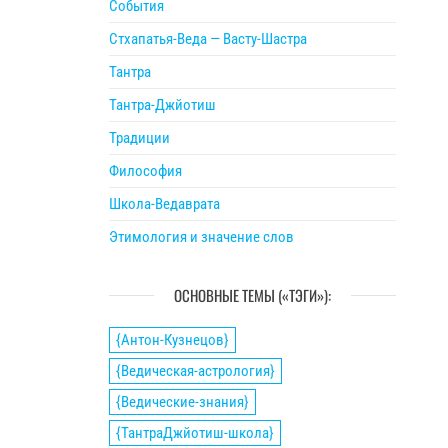
События
Стхапатья-Веда — Васту-Шастра
Тантра
Тантра-Джйотиш
Традиции
Философия
Школа-Ведаврата
Этимология и значение слов
ОСНОВНЫЕ ТЕМЫ («ТЭГИ»):
{Антон-Кузнецов}
{Ведическая-астрология}
{Ведические-знания}
{ТантраДжйотиш-школа}