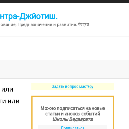
антра-Джйотиш.
вание, Предназначение и развитие. वेदव्रत
Задать вопрос мастеру
 или
ти или
Можно подписаться на новые
статьи и анонсы событий
Школы Ведаврата
:
Подписаться