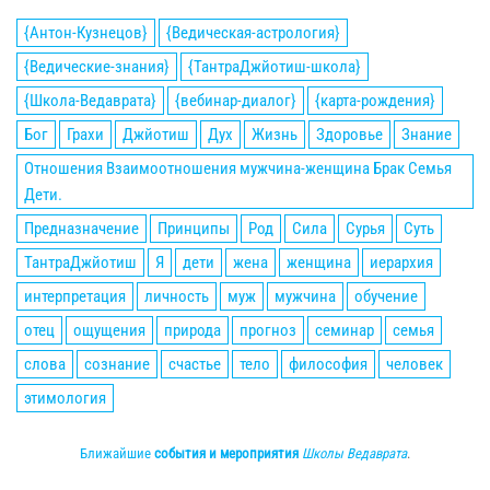
{Антон-Кузнецов}
{Ведическая-астрология}
{Ведические-знания}
{ТантраДжйотиш-школа}
{Школа-Ведаврата}
{вебинар-диалог}
{карта-рождения}
Бог
Грахи
Джйотиш
Дух
Жизнь
Здоровье
Знание
Отношения Взаимоотношения мужчина-женщина Брак Семья
Дети.
Предназначение
Принципы
Род
Сила
Сурья
Суть
ТантраДжйотиш
Я
дети
жена
женщина
иерархия
интерпретация
личность
муж
мужчина
обучение
отец
ощущения
природа
прогноз
семинар
семья
слова
сознание
счастье
тело
философия
человек
этимология
Ближайшие
события и мероприятия
Школы Ведаврата
.