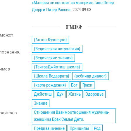
«Материя не состоит из материи», Ганс-Петер
Дюрр и Питер Рассел.
2024-09-03
ОТМЕТКИ:
, может
{Антон-Кузнецов}
{Ведическая-астрология}
познания,
{Ведические-знания}
{ТантраДжйотиш-школа}
ример
{Школа-Ведаврата}
{вебинар-диалог}
{карта-рождения}
Бог
Грахи
Джйотиш
Дух
Жизнь
Здоровье
Знание
Отношения Взаимоотношения мужчина-
одятся в
женщина Брак Семья Дети.
Предназначение
Принципы
Род