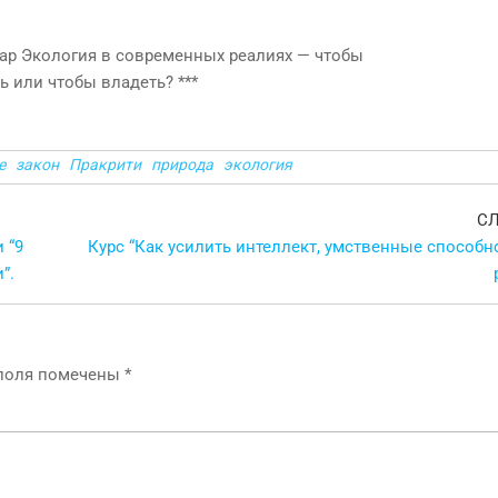
е
закон
Пракрити
природа
экология
С
 “9
Курс “Как усилить интеллект, умственные способн
”.
 поля помечены
*