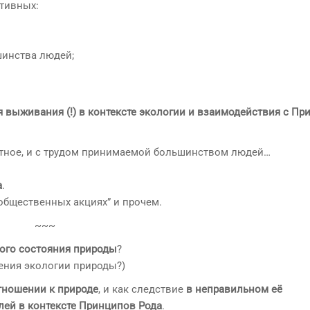
ктивных:
шинства людей;
 выживания (!) в контексте экологии и взаимодействия с При
ятное, и с трудом принимаемой большинством людей…
а
.
“общественных акциях” и прочем.
~~~
ого состояния природы
?
ения экологии природы?)
тношении к природе
, и как следствие
в неправильном её
лей
в контексте Принципов Рода
.