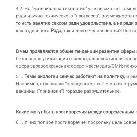
4.2. Но “материальная экология” уже не сможет комп
ради научно-технического “прогресса”, возможности п
то есть
занятие сексом ради удовольствия, а не ради 
как отдельного
Род
а, так и всего человечества? Почт
В чем проявляются общие тенденции развития сферы
безопасная утилизация отходов; альтернативная энер
сфера здравоохранения; сфере массмедиа/СМИ; психо
5.1.
Темы экологии сейчас работают на политику
, и р
Например, страшилки “сланцевого газа” – это инстру
вакцины (“прививки”) гораздо разрушительнее.
Какие могут быть противоречия между современным 
6.1. У них полное противоречие, поскольку цель сов