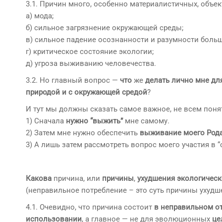
3.1. Причин много, особенно материалистичных, объе
а) мода;
б) сильное загрязнение окружающей среды;
в) сильное падение осознанности и разумности боль
г) критическое состояние экологии;
д) угроза выживанию человечества.
3.2. Но главный вопрос —
что
же
делать лично мне для
природой и с окружающей средой
?
И тут мы должны сказать самое важное, не всем пон
1) Сначала
нужно “выжить”
мне самому.
2) Затем мне нужно обеспечить
выживание моего Род
3) А лишь затем рассмотреть вопрос моего участия в 
Какова
причина, или
причины
,
ухудшения экологическ
(неправильное потребление – это суть причины ухудш
4.1. Очевидно, что причина состоит
в неправильном о
использовании
, а главное — не для эволюционных
це