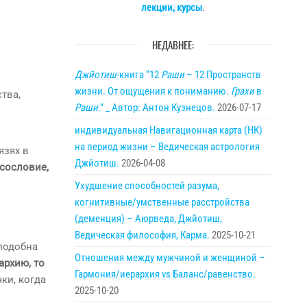
лекции, курсы
.
НЕДАВНЕЕ:
Джйотиш
-книга “12
Раши
– 12 Пространств
жизни. От ощущения к пониманию.
Грахи
в
тва,
Раши
.” _ Автор: Антон Кузнецов.
2026-07-17
индивидуальная Навигационная карта (НК)
на период жизни – Ведическая астрология
язях в
Джйотиш.
2026-04-08
 сословие,
Ухудшение способностей разума,
когнитивные/умственные расстройства
(деменция) – Аюрведа, Джйотиш,
Ведическая философия, Карма.
2025-10-21
 подобна
Отношения между мужчиной и женщиной –
архию, то
Гармония/иерархия vs Баланс/равенство.
ки, когда
2025-10-20