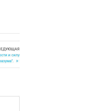
Следующая
ЛЕДУЮЩАЯ
запись
ости и силу
разума”.