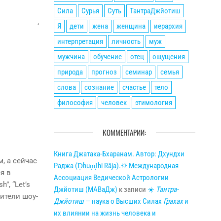
Сила
Сурья
Суть
ТантраДжйотиш
Я
дети
жена
женщина
иерархия
‘
интерпретация
личность
муж
мужчина
обучение
отец
ощущения
природа
прогноз
семинар
семья
слова
сознание
счастье
тело
философия
человек
этимология
КОММЕНТАРИИ:
Книга Джатака-Бхаранам. Автор: Дхундхи
, а сейчас
Раджа (Ḍhuṇḍhi Rāja).🌣 Международная
я в
Ассоциация Ведической Астрологии
”, “Let’s
Джйотиш (МАВаДж)
к записи
☀
Тантра-
вители шоу-
Джйотиш
— наука о Высших Силах
Грахах
и
их влиянии на жизнь человека и