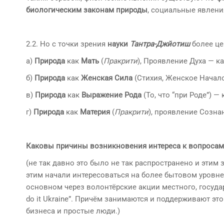
биологическим законам природы
, социальные явлени
2.2. Но с точки зрения
науки
Тантра-Джйотиш
более це
а)
Природа
как
Мать
(
Пракрити
), Проявление Духа — к
б)
Природа
как
Женская Сила
(Стихия, Женское Начал
в)
Природа
как
Выражение Рода
(То, что “при Роде”) —
г)
Природа
как
Материя
(
Пракрити
), проявление Созна
Каковы причины возникновения интереса к вопросам 
(не так давно это было не так распространено и этим
этим начали интересоваться на более бытовом уровне,
основном через волонтёрские акции местного, государс
do it Ukraine”. Причём занимаются и поддерживают это
бизнеса и простые люди.)