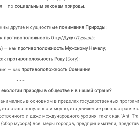
я – по
социальным законам природы
.
нны другие и сущностные
понимания Природы
:
ак
противоположность
Отцу/
Духу
(
Пуруше
);
о) — как
противоположность Мужскому Началу
;
 как
противоположность Роду
(Богу);
ния — как
противоположность Сознания
.
~~~
экологии природы в обществе и в нашей стране?
 занимались в основном в пределах государственных программ
 это стало популярно и модно, это движение распространяетс
твенного и даже международного уровня, таких как “Anti Trash
 {сбор мусора} все: меры городов, предприниматели, предста