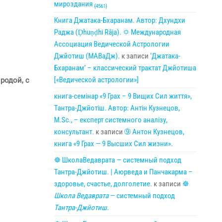
мироздания
{4561}
Книга Джатака-Бхаранам. Автор: Дхундхи
Раджа (Ḍhuṇḍhi Rāja). 🌣 Международная
Ассоциация Ведической Астрологии
Джйотиш (МАВаДж).
к записи
‘Джатака-
Бхаранам’ – классический трактат Джйотиша
[«Ведической астрологии»]
родой, с
книга-семінар «9 Грах – 9 Вищих Сил життя»,
Тантра-Джйотіш. Автор: Антін Кузнецов,
M.Sc., – експерт системного аналізу,
консультант.
к записи
➈ Антон Кузнецов,
книга «9 Грах — 9 Высших Сил жизни».
☸ ШколаВедаврата — системный подход
Тантра-Джйотиш. | Аюрведа и Панчакарма –
здоровье, счастье, долголетие.
к записи
☸
Школа Ведаврата
— системный подход
Тантра-Джйотиш
.