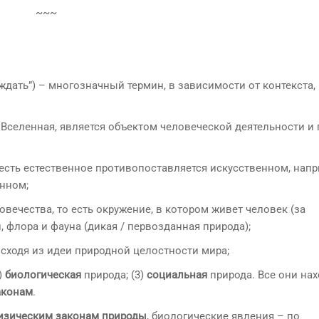
~~~
орождать”) – многозначный термин, в зависимости от контекста
 Вселенная, является объектом человеческой деятельности и 
о есть естественное противопоставляется искусственном, нап
нном;
вечества, то есть окружение, в котором живет человек (за
, флора и фауна (дикая / первозданная природа);
 исходя из идеи природной целостности мира;
)
биологическая
природа; (3)
социальная
природа. Все они нах
аконам
.
изическим законам природы
, биологические явления – по