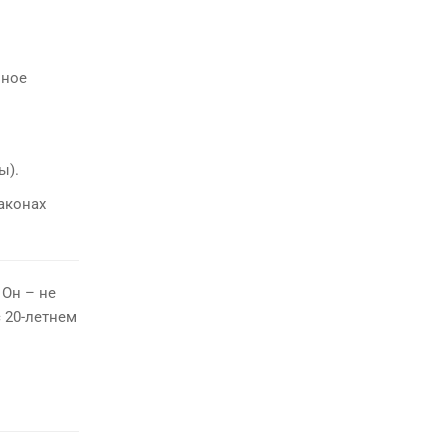
нное
ы).
Законах
Он – не
с 20-летнем