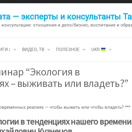
та — эксперты и консультанты Т
онсультации: отношения и дело/бизнес, воспитание и образо
ИГИ |
ВИДЕО, ТВ
ПОЛЕЗНОЕ
UKR
минар “Экология в
х – выживать или владеть?”
огии в тенденциях нашего времени
ихайлович Кузнецов