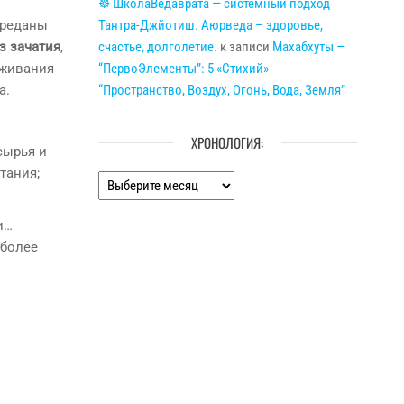
☸ ШколаВедаврата — системный подход
Тантра-Джйотиш. Аюрведа – здоровье,
реданы
счастье, долголетие.
к записи
Махабхуты —
з зачатия
,
“ПервоЭлементы”: 5 «Стихий»
ыживания
“Пространство, Воздух, Огонь, Вода, Земля”
а.
ХРОНОЛОГИЯ:
сырья и
тания;
Хронология:
и…
 более