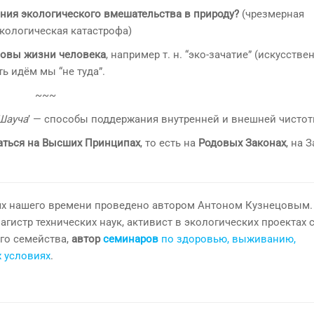
ения экологического вмешательства в природу?
(чрезмерная
экологическая катастрофа)
новы жизни человека
, например т. н. “эко-зачатие” (искусстве
ь идём мы “не туда”.
~~~
Шауча
’ — способы поддержания внутренней и внешней чистот
ться на Высших Принципах
, то есть на
Родовых Законах
, на 
ях нашего времени проведено автором Антоном Кузнецовым. 
магистр технических наук, активист в экологических проектах 
ого семейства,
автор
семинаров
по здоровью, выживанию,
х условиях
.