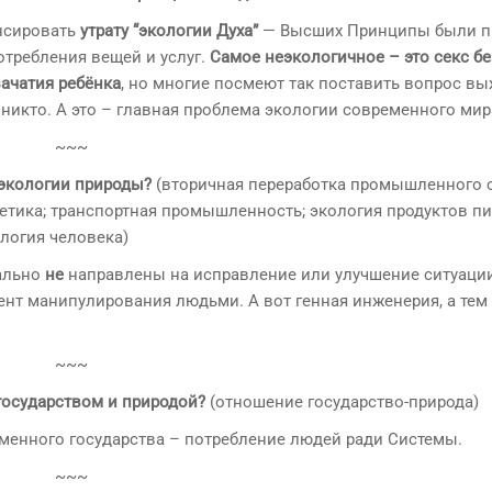
енсировать
утрату “экологии Духа”
— Высших Принципы были п
отребления вещей и услуг.
Самое неэкологичное – это секс бе
зачатия ребёнка
, но многие посмеют так поставить вопрос в
и никто. А это – главная проблема экологии современного мир
~~~
 экологии природы?
(вторичная переработка промышленного 
гетика; транспортная промышленность; экология продуктов пи
логия человека)
еально
не
направлены на исправление или улучшение ситуаци
мент манипулирования людьми. А вот генная инженерия, а тем
~~~
государством и природой?
(отношение государство-природа)
ременного государства – потребление людей ради Системы.
~~~