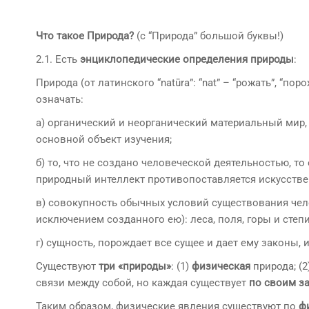
Что такое Природа?
(с “Природа” большой буквы!)
2.1. Есть
энциклопедические определения природы
:
Природа (от латинского “natūra”: “nat” – “рожать”, “п
означать:
а) органический и неорганический материальный мир,
основной объект изучения;
б) то, что не создано человеческой деятельностью, т
природный интеллект противопоставляется искусстве
в) совокупность обычных условий существования чело
исключением созданного ею): леса, поля, горы и степи
г) сущность, порождает все сущее и дает ему законы,
Существуют
три «природы»
: (1)
физическая
природа; (2
связи между собой, но каждая существует
по своим з
Таким образом, физические явления существуют по
ф