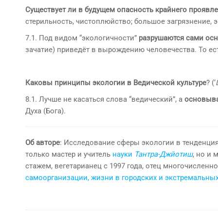
Существует ли в будущем опасность крайнего проявл
стерильность, чистоплюйство; большое загрязнение, 
7.1. Под видом “экологичности”
разрушаются сами ос
зачатие) приведёт в вырождению человечества. То ест
Каковы принципы экологии в Ведической культуре
? (‘
8.1. Лучше не касаться слова “ведический”, а
основыва
Духа (Бога).
Об авторе
: Исследование сферы экологии в тенденци
только мастер и учитель
науки
Тантра-Джйотиш
, но и 
стажем, вегетарианец с 1997 года, отец многочисленн
самоорганизации, жизни в городских и экстремальны