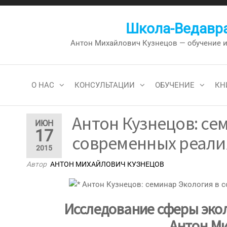
Перейти
к
Школа-Ведавра
содержимому
Антон Михайлович Кузнецов — обучение и к
О НАС
КОНСУЛЬТАЦИИ
ОБУЧЕНИЕ
КН
Антон Кузнецов: се
ИЮН
17
современных реалия
2015
Автор
АНТОН МИХАЙЛОВИЧ КУЗНЕЦОВ
Исследование сферы экол
Антон М