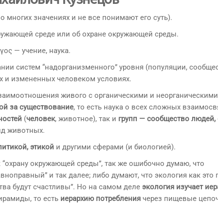
о многих значениях и не все понимают его суть).
ружающей среде или об охране окружающей среды.
όγος — учение, наука.
ании систем “надорганизменного” уровня (популяции, сообщес
ых и измененных человеком условиях.
 взаимоотношения живого с органическими и неорганическими
ой за существование
, то есть наука о всех сложных взаимосв
ностей
(
человек
, животное), так и
групп — сообщество людей,
ид животных.
итикой, этикой
и другими сферами (и биологией).
к “охрану окружающей среды”, так же ошибочно думаю, что
равноправный” и так далее; либо думают, что экология как это
ства будут счастливы”. Но на самом деле
экология изучает иер
пирамиды, то есть
иерархию потребления
через пищевые цепоч