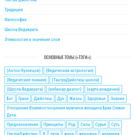
Традиции
Философия
Школа-Ведаврата
Этимология и значение слов
ОСНОВНЫЕ ТЕМЫ («ТЭГИ»):
{Антон-Кузнецов}
{Ведическая-астрология}
{Ведические-знания}
{ТантраДжйотиш-школа}
{Школа-Ведаврата}
{вебинар-диалог}
{карта-рождения}
Бог
Грахи
Джйотиш
Дух
Жизнь
Здоровье
Знание
Отношения Взаимоотношения мужчина-женщина Брак Семья
Дети.
Предназначение
Принципы
Род
Сила
Сурья
Суть
ТантраДжйотиш
Я
дети
жена
женщина
иерархия