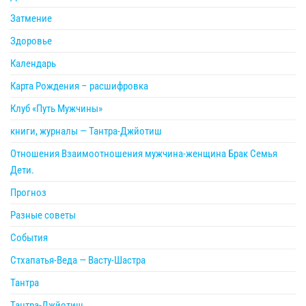
Затмение
Здоровье
Календарь
Карта Рождения – расшифровка
Клуб «Путь Мужчины»
книги, журналы — Тантра-Джйотиш
Отношения Взаимоотношения мужчина-женщина Брак Семья
Дети.
Прогноз
Разные советы
События
Стхапатья-Веда — Васту-Шастра
Тантра
Тантра-Джйотиш