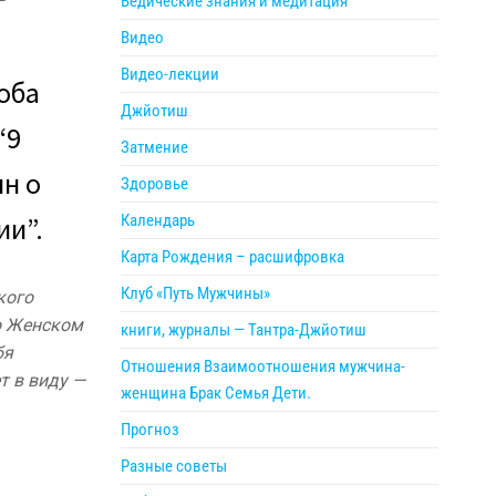
Ведические знания и медитация
Видео
Видео-лекции
соба
Джйотиш
“9
Затмение
н о
Здоровье
и”.
Календарь
Карта Рождения – расшифровка
Клуб «Путь Мужчины»
кого
о Женском
книги, журналы — Тантра-Джйотиш
бя
Отношения Взаимоотношения мужчина-
т в виду —
женщина Брак Семья Дети.
Прогноз
Разные советы