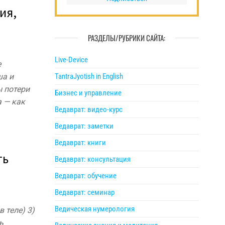
ия,
РАЗДЕЛЫ/РУБРИКИ САЙТА:
Live-Device
е
ша и
TantraJyotish in English
 потери
Бизнес и управление
а — как
Ведаврат: видео-курс
Ведаврат: заметки
Ведаврат: книги
ть
Ведаврат: консультация
Ведаврат: обучение
Ведаврат: семинар
Ведическая нумерология
 теле) 3)
ь