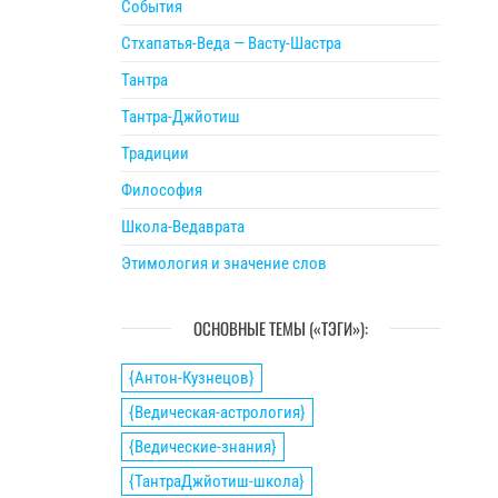
События
Стхапатья-Веда — Васту-Шастра
Тантра
Тантра-Джйотиш
Традиции
Философия
Школа-Ведаврата
Этимология и значение слов
ОСНОВНЫЕ ТЕМЫ («ТЭГИ»):
{Антон-Кузнецов}
{Ведическая-астрология}
{Ведические-знания}
{ТантраДжйотиш-школа}