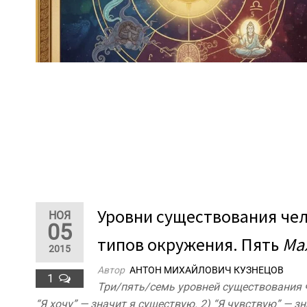
Уровни существования чело
НОЯ
05
типов окружения. Пять
Ма
2015
Автор
АНТОН МИХАЙЛОВИЧ КУЗНЕЦОВ
1
Три/пять/семь уровней существования ч
“Я хочу” — значит я существую. 2) “Я чувствую” — з