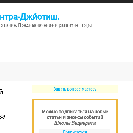
антра-Джйотиш.
вание, Предназначение и развитие. वेदव्रत
Задать вопрос мастеру
й
Можно подписаться на новые
ва
статьи и анонсы событий
Школы Ведаврата
:
Подписаться