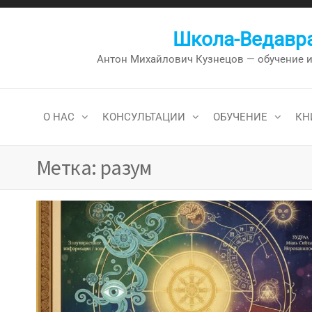
Перейти
к
Школа-Ведавра
содержимому
Антон Михайлович Кузнецов — обучение и к
О НАС
КОНСУЛЬТАЦИИ
ОБУЧЕНИЕ
КН
Метка:
разум