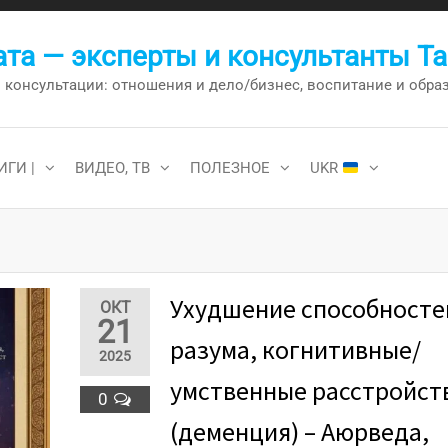
та — эксперты и консультанты Т
онсультации: отношения и дело/бизнес, воспитание и образо
ИГИ |
ВИДЕО, ТВ
ПОЛЕЗНОЕ
UKR
Ухудшение способносте
ОКТ
21
разума, когнитивные/
2025
умственные расстройст
0
(деменция) – Аюрведа,