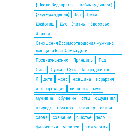
{Школа-Ведаврата}
{вебинар-диалог}
{карта-рождения}
Бог
Грахи
Джйотиш
Дух
Жизнь
Здоровье
Знание
Отношения Взаимоотношения мужчина-
женщина Брак Семья Дети.
Предназначение
Принципы
Род
Сила
Сурья
Суть
ТантраДжйотиш
Я
дети
жена
женщина
иерархия
интерпретация
личность
муж
мужчина
обучение
отец
ощущения
природа
прогноз
семинар
семья
слова
сознание
счастье
тело
философия
человек
этимология