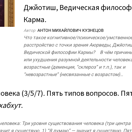
Джйотиш, Ведическая философ
Карма.
Автор
АНТОН МИХАЙЛОВИЧ КУЗНЕЦОВ
Что такое когнитивное/психическое/умственно
расстройство с точки зрения Аюрведы, Джйоти
Ведической философии Кармы? В чём причины
или ухудшения разумной деятельности человек
возрастные (деменция, “склероз” и т.п.), так и
“невозрастные” {несвязанные с возрастом}…
века (3/5/7). Пять типов вопросов. Пя
хабхут
.
еловека: Три уровня существования человека (три центра в
начит я существую. 1) “Я думаю” — значит я существую. Пят