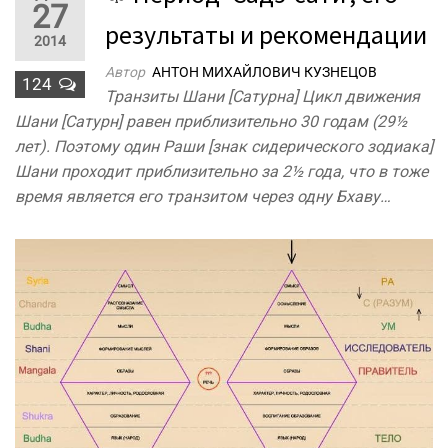
27
результаты и рекомендации
2014
Автор
АНТОН МИХАЙЛОВИЧ КУЗНЕЦОВ
124
Транзиты Шани [Сатурна] Цикл движения
Шани [Сатурн] равен приблизительно 30 годам (29½
лет). Поэтому один Раши [знак сидерического зодиака]
Шани проходит приблизительно за 2½ года, что в тоже
время является его транзитом через одну Бхаву…