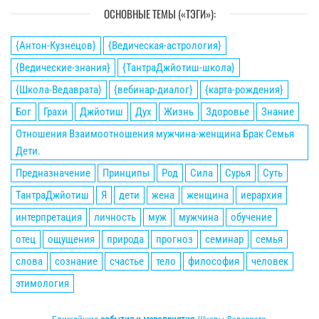
ОСНОВНЫЕ ТЕМЫ («ТЭГИ»):
{Антон-Кузнецов}
{Ведическая-астрология}
{Ведические-знания}
{ТантраДжйотиш-школа}
{Школа-Ведаврата}
{вебинар-диалог}
{карта-рождения}
Бог
Грахи
Джйотиш
Дух
Жизнь
Здоровье
Знание
Отношения Взаимоотношения мужчина-женщина Брак Семья
Дети.
Предназначение
Принципы
Род
Сила
Сурья
Суть
ТантраДжйотиш
Я
дети
жена
женщина
иерархия
интерпретация
личность
муж
мужчина
обучение
отец
ощущения
природа
прогноз
семинар
семья
слова
сознание
счастье
тело
философия
человек
этимология