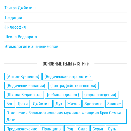
Тантра-Джйотиш
Традиции
Философия
Школа-Ведаврата
Этимология и значение слов
ОСНОВНЫЕ ТЕМЫ («ТЭГИ»):
{Антон-Кузнецов}
{Ведическая-астрология}
{Ведические-знания}
{ТантраДжйотиш-школа}
{Школа-Ведаврата}
{вебинар-диалог}
{карта-рождения}
Бог
Грахи
Джйотиш
Дух
Жизнь
Здоровье
Знание
Отношения Взаимоотношения мужчина-женщина Брак Семья
Дети.
Предназначение
Принципы
Род
Сила
Сурья
Суть