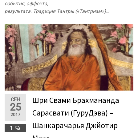
события, эффекта,
результата. Традиция Тантры («Тантризм»)…
Шри Свами Брахмананда
СЕН
25
Сарасвати (ГуруДэва) –
2017
Шанкарачарья Джйотир
1
Матх