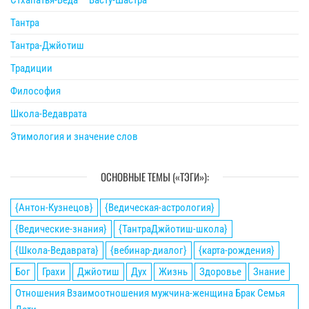
Тантра
Тантра-Джйотиш
Традиции
Философия
Школа-Ведаврата
Этимология и значение слов
ОСНОВНЫЕ ТЕМЫ («ТЭГИ»):
{Антон-Кузнецов}
{Ведическая-астрология}
{Ведические-знания}
{ТантраДжйотиш-школа}
{Школа-Ведаврата}
{вебинар-диалог}
{карта-рождения}
Бог
Грахи
Джйотиш
Дух
Жизнь
Здоровье
Знание
Отношения Взаимоотношения мужчина-женщина Брак Семья