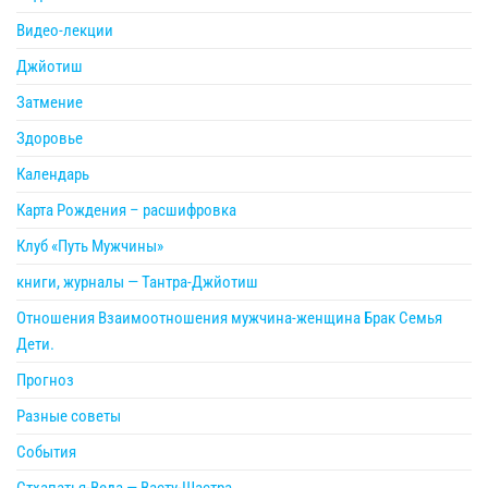
Видео-лекции
Джйотиш
Затмение
Здоровье
Календарь
Карта Рождения – расшифровка
Клуб «Путь Мужчины»
книги, журналы — Тантра-Джйотиш
Отношения Взаимоотношения мужчина-женщина Брак Семья
Дети.
Прогноз
Разные советы
События
Стхапатья-Веда — Васту-Шастра