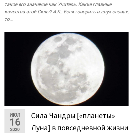
такое его значение как Учитель. Какие главные
качества этой Силы? А.К.: Если говорить в двух словах,
то…
Сила Чандры [«планеты»
ИЮЛ
16
Луна] в повседневной жизни
2020