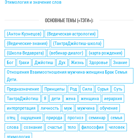
Этимология и значение слов
ОСНОВНЫЕ ТЕМЫ («ТЭГИ»):
{Антон-Кузнецов}
{Ведическая-астрология}
{Ведические-знания}
{ТантраДжйотиш-школа}
{Школа-Ведаврата}
{вебинар-диалог}
{карта-рождения}
Бог
Грахи
Джйотиш
Дух
Жизнь
Здоровье
Знание
Отношения Взаимоотношения мужчина-женщина Брак Семья
Дети.
Предназначение
Принципы
Род
Сила
Сурья
Суть
ТантраДжйотиш
Я
дети
жена
женщина
иерархия
интерпретация
личность
муж
мужчина
обучение
отец
ощущения
природа
прогноз
семинар
семья
слова
сознание
счастье
тело
философия
человек
этимология