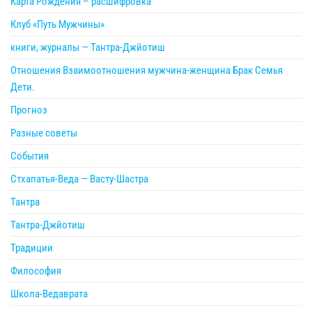
Карта Рождения – расшифровка
Клуб «Путь Мужчины»
книги, журналы — Тантра-Джйотиш
Отношения Взаимоотношения мужчина-женщина Брак Семья
Дети.
Прогноз
Разные советы
События
Стхапатья-Веда — Васту-Шастра
Тантра
Тантра-Джйотиш
Традиции
Философия
Школа-Ведаврата