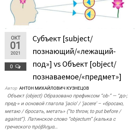
Субъект [subject/
ОКТ
01
познающий/«лежащий-
2021
под»] vs Объект [object/
0
познаваемое/«предмет»]
Автор
АНТОН МИХАЙЛОВИЧ КУЗНЕЦОВ
Объект (object) Образовано префиксом “ob-” — “до-;
пред-» и основой глагола ‘jacio‘ / ‘jacere‘ – «бросаю,
метаю / бросать, метать» (“to throw, to put before /
against”). Латинское слово “objectum” (калька с
греческого πρόβλημα…