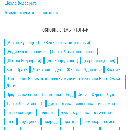
Школа-Ведаврата
Этимология и значение слов
ОСНОВНЫЕ ТЕМЫ («ТЭГИ»):
{Антон-Кузнецов}
{Ведическая-астрология}
{Ведические-знания}
{ТантраДжйотиш-школа}
{Школа-Ведаврата}
{вебинар-диалог}
{карта-рождения}
Бог
Грахи
Джйотиш
Дух
Жизнь
Здоровье
Знание
Отношения Взаимоотношения мужчина-женщина Брак Семья
Дети.
Предназначение
Принципы
Род
Сила
Сурья
Суть
ТантраДжйотиш
Я
дети
жена
женщина
иерархия
интерпретация
личность
муж
мужчина
обучение
отец
ощущения
природа
прогноз
семинар
семья