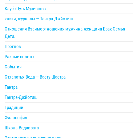
Клуб «Путь Мужчины»
книги, журналы — Тантра-Джйотиш
Отношения Взаимоотношения мужчина-женщина Брак Семья
Дети.
Прогноз
Разные советы
События
Стхапатья-Веда — Васту-Шастра
Тантра
Тантра-Джйотиш
Традиции
Философия
Школа-Ведаврата
Этимология и значение слов