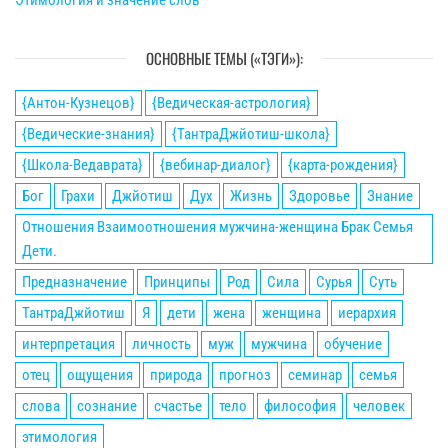
ОСНОВНЫЕ ТЕМЫ («ТЭГИ»):
{Антон-Кузнецов}
{Ведическая-астрология}
{Ведические-знания}
{ТантраДжйотиш-школа}
{Школа-Ведаврата}
{вебинар-диалог}
{карта-рождения}
Бог
Грахи
Джйотиш
Дух
Жизнь
Здоровье
Знание
Отношения Взаимоотношения мужчина-женщина Брак Семья
Дети.
Предназначение
Принципы
Род
Сила
Сурья
Суть
ТантраДжйотиш
Я
дети
жена
женщина
иерархия
интерпретация
личность
муж
мужчина
обучение
отец
ощущения
природа
прогноз
семинар
семья
слова
сознание
счастье
тело
философия
человек
этимология