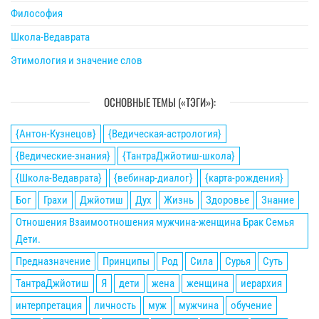
Философия
Школа-Ведаврата
Этимология и значение слов
ОСНОВНЫЕ ТЕМЫ («ТЭГИ»):
{Антон-Кузнецов}
{Ведическая-астрология}
{Ведические-знания}
{ТантраДжйотиш-школа}
{Школа-Ведаврата}
{вебинар-диалог}
{карта-рождения}
Бог
Грахи
Джйотиш
Дух
Жизнь
Здоровье
Знание
Отношения Взаимоотношения мужчина-женщина Брак Семья
Дети.
Предназначение
Принципы
Род
Сила
Сурья
Суть
ТантраДжйотиш
Я
дети
жена
женщина
иерархия
интерпретация
личность
муж
мужчина
обучение