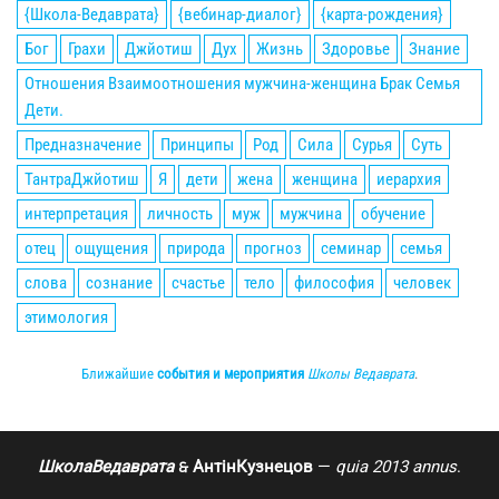
{Школа-Ведаврата}
{вебинар-диалог}
{карта-рождения}
Бог
Грахи
Джйотиш
Дух
Жизнь
Здоровье
Знание
Отношения Взаимоотношения мужчина-женщина Брак Семья
Дети.
Предназначение
Принципы
Род
Сила
Сурья
Суть
ТантраДжйотиш
Я
дети
жена
женщина
иерархия
интерпретация
личность
муж
мужчина
обучение
отец
ощущения
природа
прогноз
семинар
семья
слова
сознание
счастье
тело
философия
человек
этимология
Ближайшие
события и мероприятия
Школы Ведаврата
.
ШколаВедаврата
АнтінКузнецов
—
quia 2013 annus
.
🙲