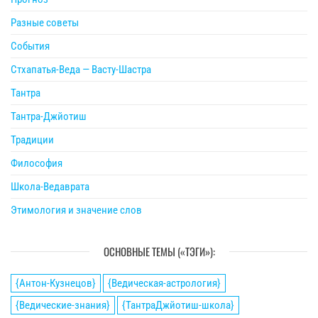
Разные советы
События
Стхапатья-Веда — Васту-Шастра
Тантра
Тантра-Джйотиш
Традиции
Философия
Школа-Ведаврата
Этимология и значение слов
ОСНОВНЫЕ ТЕМЫ («ТЭГИ»):
{Антон-Кузнецов}
{Ведическая-астрология}
{Ведические-знания}
{ТантраДжйотиш-школа}