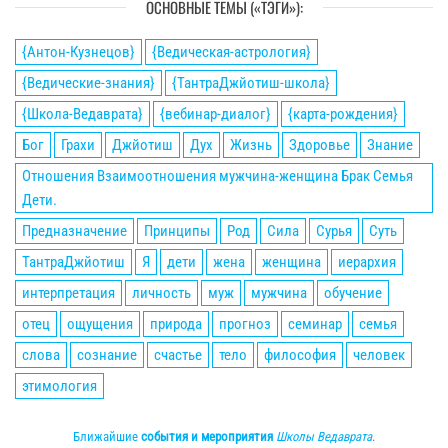
ОСНОВНЫЕ ТЕМЫ («ТЭГИ»):
{Антон-Кузнецов}
{Ведическая-астрология}
{Ведические-знания}
{ТантраДжйотиш-школа}
{Школа-Ведаврата}
{вебинар-диалог}
{карта-рождения}
Бог
Грахи
Джйотиш
Дух
Жизнь
Здоровье
Знание
Отношения Взаимоотношения мужчина-женщина Брак Семья
Дети.
Предназначение
Принципы
Род
Сила
Сурья
Суть
ТантраДжйотиш
Я
дети
жена
женщина
иерархия
интерпретация
личность
муж
мужчина
обучение
отец
ощущения
природа
прогноз
семинар
семья
слова
сознание
счастье
тело
философия
человек
этимология
Ближайшие
события и мероприятия
Школы Ведаврата
.